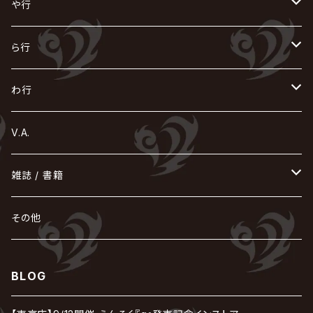
GOATBED
ゼラ
NiEL
heidi.
そ
て
ぬ
ひ
ま
や行
Azavana
イビツ マル
CASCADE
UCHUSENTAI:NOIZ / 宇宙戦隊NOIZ
ギャロ
さくら前線
LM.C
GLAY
J
TAKURO
陰陽座
Kra
Scarlet Valse
ゴールデンボンバー
零[Hz]
NICOLAS
H.U.G
SOPHIA
D
nurié
HERO
THE MICRO HEAD 4N'S
と
ね
ふ
み
や
ら行
Acid Black Cherry
色々な十字架
the GazettE
清春
Sadie
えんそく
GREMLINS
-真天地開闢集団-ジグザグ
DazzlingBAD
SUGIZO
コドモドラゴン
仙台貨物
BUCK-TICK
ZOMBIE / ぞんび
DIAURA
美炎-BIEN-
MAO / マオ from SID
東京花嫁
NETH PRIERE CAIN
Far East Dizain
未完成アリス
ヤミテラ / 外道反逆者ヤミテラ
の
へ
む
ゆ
ら
わ行
Ashmaze.
168 / 葵-168-
GOTCHAROCKA
KIRITO / キリト
XANVALA
GREN / グレン
Sick²
DADAROMA
sukekiyo
CONTRASTZ
BugLug
DaizyStripper
HIZAKI
マガツノート
Tourbillon
NEVERLAND
Fatüm
ミスイ
NoGoD
BabyKingdom
MUCC / ムック
YUKIYA / 藤田幸也
rice
ほ
め
よ
り
わ
V.A.
甘い暴力
蛾と蝶
己龍
黒夢
ジグソウ
逹瑯
SCAPEGOAT
HAZUKI / 葉月
D'ESPAIRSRAY
vistlip
machine
Dawnman
FANTASTIC◇CIRCUS
mitsu
NOCTURNAL BLOODLUST
THE BEETHOVEN
ユナイト
Rides In ReVellion
POIDOL
メトロノーム
Leetspeak monsters
wyse
も
る
雑誌 / 書籍
天照
KAMIJO
シド
DAVID / SUI / 縁
SPLENDID GOD GIRAFFE
花見桜こうき
Develop One's Faculties
ヒッチコック
Magistina Saga
DOG inthePWO
FEST VAINQUEUR
MIMIZUQ
PENICILLIN
Raphael
HOLLOWGRAM
MERRY / メリー
Ricky
我が為
THE MORTAL
Ruiza
れ
hévn
その他
彩冷える -ayabie-
Kaya
SHIVA
DALLE
SLAPSLY / CHIYU
薔薇の宮殿
DIR EN GREY
hide with Spread Beaver / hide
MUSCLE ATTACK
Toshi
梟
MIYAVI
ベル
Luv PARADE
LEZARD
MORRIE
Lucy
0.1gの誤算
ろ
ROCK AND READ
アリス九號. / ALICE NINE. / A9
cali≠gari
BLOG
JAKIGAN MEISTER
DARRELL
BAROQUE
DEXCORE
HIDE-ZOU
マツタケワークス
Dolly
Plastic Tree
美良政次
HELLBROTH / ヘルブロス
La'veil MizeriA
RENAME
最上川司
LUNA SEA
the Raid.
Royz
有村竜太朗
河村隆一