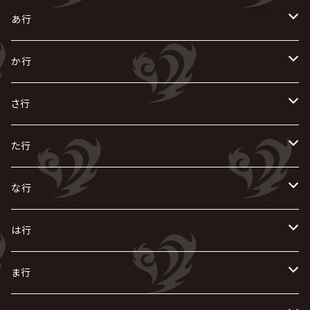
あ行
あ
か行
R指定
い
か
さ行
AIOLIN
IKUO
怪人二十面奏
う
き
さ
た行
i.D.A
exist†trace
Kαin
VIRGE / ヴァージュ
KISAKI
ザアザア
え
く
し
た
な行
AKIHIDE
生熊耕治
kein
Waive
キズ
The THIRTEEN
ACE OF SPADES
Crack6
Zeke Deux
DASEIN
お
け
す
ち
な
は行
ACME / アクメ
Initial'L
GACKT
Versailles
KiD
Psycho le Cému
X JAPAN
グラビティ
Z CLEAR
DAIGO
AURORIZE
[ kei ] / 圭
Z CLEAR
CHAQLA.
NIGHTMARE
こ
せ
つ
に
は
ま行
浅葱 / ASAGI
INORAN
KAKUMAY
Verde/
gives
櫻井敦司
LSN / The LEGENDARY SIX NINE
GRIMOIRE
SEESAW
ダウト
OFIAM
仮病
超ジャシー
NAZARE