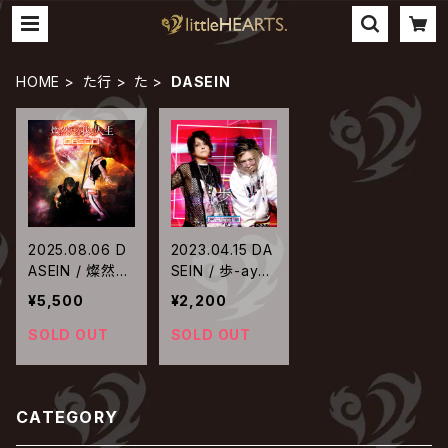
HOME
た行
た
DASEIN
2025.08.06 D
2023.04.15 DA
ASEIN / 燦然た
SEIN / 歩-ayu
る我が人生
mi-
¥5,500
¥2,200
SOLD OUT
SOLD OUT
CATEGORY