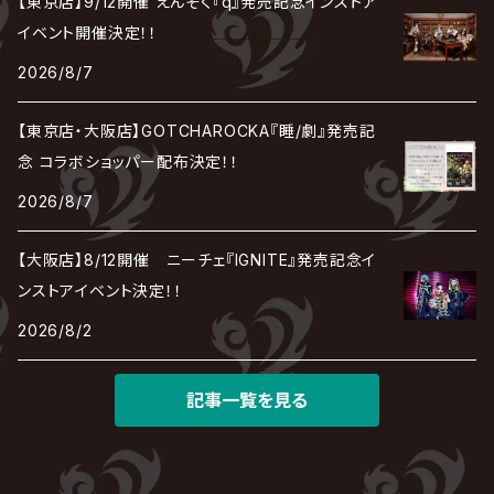
【東京店】9/12開催 えんそく『q』発売記念インストア
Chanty
TAKE NO BREAK
ビバラッシュ
摩天楼オペラ
TЯicKY
Frantic EMIRY
MIRAGE
The Benjamin
LAB.THE BASEMENT / ラボ ザ ベヰスメント
LIBRAVEL / リブラヴェル
イベント開催決定！！
REIGN
Rorschach.inc
ΛrlequiΩ / アルルカン
Janne Da Arc
2026/8/7
DEZERT
THE MADNA
Blu-BiLLioN
ペンタゴン
RAN / 蘭
LIPHLICH
RAZOR
ロマン急行
Angelo
sugar
【東京店・大阪店】GOTCHAROCKA『睡/劇』発売記
deadman
MAMA.
BULL ZEICHEN 88
Lill
念 コラボショッパー配布決定！！
LSN / The LEGENDARY SIX NINE
アンティック-珈琲店-
Jupiter
2026/8/7
DEVILOOF
まみれた / MAMIRETA
BULL FIELD
lynch.
アンフィル
JILUKA
【大阪店】8/12開催 ニーチェ『IGNITE』発売記念イ
DuelJewel
MALICE MIZER
BREAKERZ
RE:INa
ンストアイベント決定！！
umbrella
JILS
2026/8/2
D'ERLANGER
BLAZE
SHIN
電脳ヒメカ
The Brow Beat
記事一覧を見る
Jin-Machine