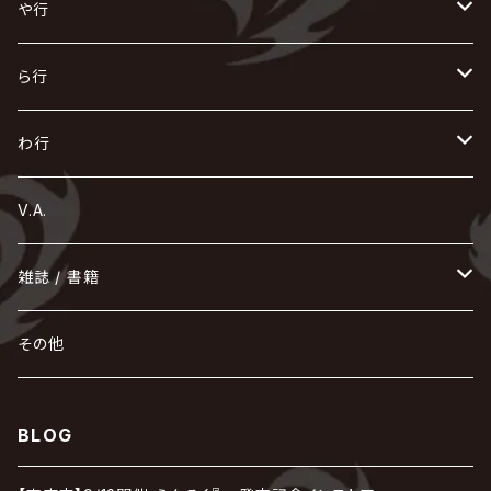
OFIAM
仮病
超ジャシー
NAZARE
GOATBED
ゼラ
NiEL
heidi.
そ
て
ぬ
ひ
ま
や行
Azavana
イビツ マル
CASCADE
UCHUSENTAI:NOIZ / 宇宙戦隊NOIZ
ギャロ
さくら前線
LM.C
GLAY
J
TAKURO
陰陽座
Kra
Scarlet Valse
ゴールデンボンバー
零[Hz]
NICOLAS
H.U.G
SOPHIA
D
nurié
HERO
THE MICRO HEAD 4N'S
と
ね
ふ
み
や
ら行
Acid Black Cherry
色々な十字架
the GazettE
清春
Sadie
えんそく
gremlins
-真天地開闢集団-ジグザグ
DazzlingBAD
SUGIZO
コドモドラゴン
仙台貨物
BUCK-TICK
ZOMBIE / ぞんび
DIAURA
美炎-BIEN-
MAO / マオ from SID
東京花嫁
NETH PRIERE CAIN
Far East Dizain
未完成アリス
ヤミテラ / 外道反逆者ヤミテラ
の
へ
む
ゆ
ら
わ行
Ashmaze.
168 / 葵-168-
GOTCHAROCKA
KIRITO / キリト
XANVALA
GREN / グレン
Sick²
DADAROMA
sukekiyo
CONTRASTZ
BugLug
DaizyStripper
HIZAKI
マガツノート
Tourbillon
NEVERLAND
Fatüm
ミスイ
NoGoD
BabyKingdom
MUCC / ムック
YUKIYA / 藤田幸也
rice
ほ
め
よ
り
わ
V.A.
甘い暴力
蛾と蝶
己龍
黒夢
ジグソウ
逹瑯
SCAPEGOAT
HAZUKI / 葉月
D'ESPAIRSRAY
vistlip
machine
Dawnman
FANTASTIC◇CIRCUS
mitsu
NOCTURNAL BLOODLUST
THE BEETHOVEN
ユナイト
Rides In ReVellion
POIDOL
メトロノーム
Leetspeak monsters
wyse
も
る
雑誌 / 書籍
天照
KAMIJO
シド
DAVID / SUI / 縁
SPLENDID GOD GIRAFFE
花見桜こうき
Develop One's Faculties
ヒッチコック
Magistina Saga
DOG inthePWO
FEST VAINQUEUR
MIMIZUQ
PENICILLIN
Raphael
HOLLOWGRAM
MERRY / メリー
Ricky
我が為
THE MORTAL
Ruiza
れ
hévn
その他
彩冷える -ayabie-
Kaya
SHIVA
DALLE
SLAPSLY / CHIYU
薔薇の宮殿
DIR EN GREY
hide with Spread Beaver / hide
MUSCLE ATTACK
Toshi
梟
MIYAVI
ベル
Luv PARADE
LEZARD
MORRIE
Lucy
0.1gの誤算
ろ
ROCK AND READ
アリス九號. / ALICE NINE. / A9
cali≠gari
BLOG
JAKIGAN MEISTER
DARRELL
BAROQUE
DEXCORE
HIDE-ZOU
マツタケワークス
Dolly
Plastic Tree
美良政次
HELLBROTH / ヘルブロス
La'veil MizeriA
RENAME
最上川司
LUNA SEA
the Raid.
Royz
有村竜太朗
河村隆一