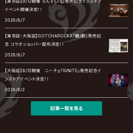
【東京店】9/12開催 えんそく『q』発売記念インストア
Chanty
TAKE NO BREAK
ビバラッシュ
摩天楼オペラ
TЯicKY
Frantic EMIRY
MIRAGE
The Benjamin
LAB.THE BASEMENT / ラボ ザ ベヰスメント
LIBRAVEL / リブラヴェル
イベント開催決定！！
REIGN
Rorschach.inc
ΛrlequiΩ / アルルカン
Janne Da Arc
2026/8/7
DEZERT
THE MADNA
Blu-BiLLioN
ペンタゴン
RAN / 蘭
LIPHLICH
RAZOR
ロマン急行
Angelo
sugar
【東京店・大阪店】GOTCHAROCKA『睡/劇』発売記
deadman
MAMA.
BULL ZEICHEN 88
Lill
念 コラボショッパー配布決定！！
LSN / The LEGENDARY SIX NINE
アンティック-珈琲店-
Jupiter
2026/8/7
DEVILOOF
まみれた / MAMIRETA
BULL FIELD
lynch.
アンフィル
JILUKA
【大阪店】8/12開催 ニーチェ『IGNITE』発売記念イ
DuelJewel
MALICE MIZER
BREAKERZ
RE:INa
ンストアイベント決定！！
umbrella
JILS
2026/8/2
D'ERLANGER
BLAZE
SHIN
電脳ヒメカ
The Brow Beat
記事一覧を見る
Jin-Machine