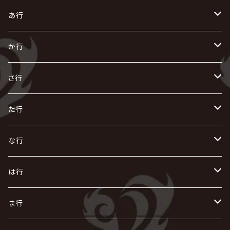
あ行
あ
か行
R指定
い
か
さ行
AIOLIN
IKUO
怪人二十面奏
う
き
さ
た行
i.D.A
exist†trace
Kαin
VIRGE / ヴァージュ
KISAKI
ザアザア
え
く
し
た
な行
AKIHIDE
生熊耕治
kein
Waive
キズ
The THIRTEEN
ACE OF SPADES
Crack6
Zeke Deux
DASEIN
お
け
す
ち
な
は行
ACME / アクメ
Initial'L
GACKT
Versailles
KiD
Psycho le Cému
X JAPAN
グラビティ
Z CLEAR
DAIGO
AURORIZE
[ kei ] / 圭
Z CLEAR
CHAQLA.
NIGHTMARE
こ
せ
つ
に
は
ま行
浅葱 / ASAGI
INORAN
KAKUMAY
Verde/
gives
櫻井敦司
LSN / The LEGENDARY SIX NINE
GRIMOIRE
SEESAW
ダウト