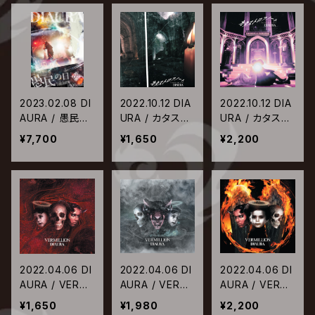
2023.02.08 DI
2022.10.12 DIA
2022.10.12 DIA
AURA / 愚民の
URA / カタスト
URA / カタスト
日2022
ロフノート【Typ
ロフノート【Typ
¥7,700
¥1,650
¥2,200
e-B】
e-A】
2022.04.06 DI
2022.04.06 DI
2022.04.06 DI
AURA / VERMI
AURA / VERMI
AURA / VERMI
LLION【Type-
LLION【Type-
LLION【Type-
¥1,650
¥1,980
¥2,200
C】
B】
A】