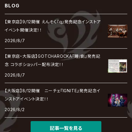
アリス九號. / ALICE NINE. / A9
cali≠gari
BLOG
JAKIGAN MEISTER
DARRELL
BAROQUE
DEXCORE
HIDE-ZOU
マツタケワークス
Dolly
Plastic Tree
美良政次
HELLBROTH / ヘルブロス
La'veil MizeriA
RENAME
最上川司
LUNA SEA
the Raid.
Royz
有村竜太朗
河村隆一
【東京店】9/12開催 えんそく『q』発売記念インストア
Chanty
TAKE NO BREAK
ビバラッシュ
摩天楼オペラ
TЯicKY
Frantic EMIRY
MIRAGE
The Benjamin
LAB.THE BASEMENT / ラボ ザ ベヰスメント
LIBRAVEL / リブラヴェル
イベント開催決定！！
REIGN
Rorschach.inc
ΛrlequiΩ / アルルカン
Janne Da Arc
2026/8/7
DEZERT
THE MADNA
Blu-BiLLioN
ペンタゴン
RAN / 蘭
LIPHLICH
RAZOR
ロマン急行
Angelo
sugar
【東京店・大阪店】GOTCHAROCKA『睡/劇』発売記
deadman
MAMA.
BULL ZEICHEN 88
Lill
念 コラボショッパー配布決定！！
LSN / The LEGENDARY SIX NINE
アンティック-珈琲店-
Jupiter
2026/8/7
DEVILOOF
まみれた / MAMIRETA
BULL FIELD
lynch.
アンフィル
JILUKA
【大阪店】8/12開催 ニーチェ『IGNITE』発売記念イ
DuelJewel
MALICE MIZER
BREAKERZ
RE:INa
ンストアイベント決定！！
umbrella
JILS
2026/8/2
D'ERLANGER
BLAZE
SHIN
電脳ヒメカ
The Brow Beat
記事一覧を見る