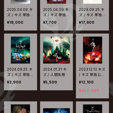
2025.04.09 キ
2025.04.09 キ
2024.09.25 キ
ズ / キズ 単独公
ズ / キズ 単独公
ズ / キズ 単独公
演「焔」2025.1.6
演「焔」2025.1.6
演「星を踠く天邪
¥18,000
¥7,700
¥17,600
日本武道館【完
日本武道館【通
鬼」2024.6.1 国
全生産限定盤】
常盤】
立代々木競技場
第二体育館【完
全生産限定盤】
2024.09.25 キ
2024.01.31 キ
2023.12.13 キズ
ズ / キズ 単独公
ズ / 人間失格
/ キズ 単独公演
演「星を踠く天邪
「傷」2023.8.26
¥3,900
¥5,500
¥12,100
鬼」2024.6.1 国
豊洲PIT
立代々木競技場
SOLD OUT
第二体育館【通
常盤】