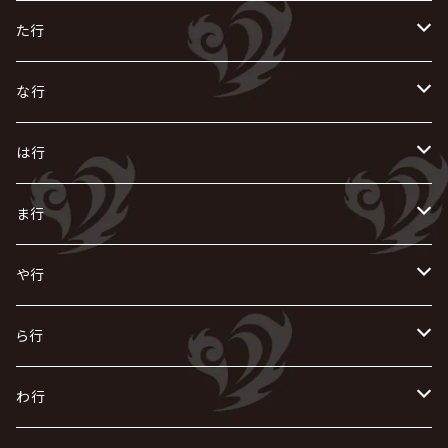
AIOLIN
IKUO
怪人二十面奏
う
き
さ
た行
i.D.A
exist†trace
Kαin
VIRGE / ヴァージュ
KISAKI
ザアザア
え
く
し
た
な行
AKIHIDE
生熊耕治
kein
Waive
キズ
The THIRTEEN
ACE OF SPADES
Crack6
Zeke Deux
DASEIN
お
け
す
ち
な
は行
ACME / アクメ
Initial'L
GACKT
Versailles
KiD
Psycho le Cému
X JAPAN
グラビティ
Z CLEAR
DAIGO
AURORIZE
[ kei ] / 圭
Z CLEAR
CHAQLA.
NIGHTMARE
こ
せ
つ
に
は
ま行
浅葱 / ASAGI
INORAN
KAKUMAY
Verde/
gives
櫻井敦司
LSN / The LEGENDARY SIX NINE
GRIMOIRE
SEESAW
ダウト
OFIAM
仮病
超ジャシー
NAZARE
GOATBED
ゼラ
NiEL
heidi.
そ
て
ぬ
ひ
ま
や行
Azavana
イビツ マル
CASCADE
UCHUSENTAI:NOIZ / 宇宙戦隊NOIZ
ギャロ
さくら前線
LM.C
GLAY
J
TAKURO
陰陽座
Kra
Scarlet Valse
ゴールデンボンバー
零[Hz]
NICOLAS
H.U.G
SOPHIA
D
nurié
HERO
THE MICRO HEAD 4N'S
と
ね
ふ
み
や
ら行
Acid Black Cherry
色々な十字架
the GazettE
清春
Sadie
えんそく
gremlins
-真天地開闢集団-ジグザグ
DazzlingBAD
SUGIZO
コドモドラゴン
仙台貨物
BUCK-TICK
ZOMBIE / ぞんび
DIAURA
美炎-BIEN-
MAO / マオ from SID
東京花嫁
NETH PRIERE CAIN
Far East Dizain
未完成アリス
ヤミテラ / 外道反逆者ヤミテラ
の
へ
む
ゆ
ら
わ行
Ashmaze.
168 / 葵-168-
GOTCHAROCKA
KIRITO / キリト
XANVALA
GREN / グレン
Sick²
DADAROMA
sukekiyo
CONTRASTZ
BugLug
DaizyStripper
HIZAKI
マガツノート