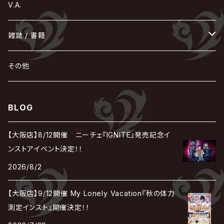
Tourbillon
NEVERLAND
Fatüm
ミスイ
NoGoD
BabyKingdom
MUCC / ムック
YUKIYA / 藤田幸也
rice
ほ
め
よ
り
わ
V.A.
甘い暴力
蛾と蝶
己龍
黒夢
ジグソウ
逹瑯
SCAPEGOAT
HAZUKI / 葉月
D'ESPAIRSRAY
vistlip
machine
Dawnman
FANTASTIC◇CIRCUS
mitsu
NOCTURNAL BLOODLUST
THE BEETHOVEN
ユナイト
Rides In ReVellion
POIDOL
メトロノーム
Leetspeak monsters
wyse
も
る
雑誌 / 書籍
天照
KAMIJO
シド
DAVID / SUI / 縁
SPLENDID GOD GIRAFFE
花見桜こうき
Develop One's Faculties
ヒッチコック
Magistina Saga
DOG inthePWO
FEST VAINQUEUR
MIMIZUQ
PENICILLIN
Raphael
HOLLOWGRAM
MERRY / メリー
Ricky
我が為
THE MORTAL
Ruiza
れ
hévn
その他
彩冷える -ayabie-
Kaya
SHIVA
DALLE
SLAPSLY / CHIYU
薔薇の宮殿
DIR EN GREY
hide with Spread Beaver / hide
MUSCLE ATTACK
Toshi
梟
MIYAVI
ベル
Luv PARADE
LEZARD
MORRIE
Lucy
0.1gの誤算
ろ
ROCK AND READ
アリス九號. / ALICE NINE. / A9
cali≠gari
BLOG
JAKIGAN MEISTER
DARRELL
BAROQUE
DEXCORE
HIDE-ZOU
マツタケワークス
Dolly
Plastic Tree
美良政次
HELLBROTH / ヘルブロス
La'veil MizeriA
RENAME
最上川司
LUNA SEA
the Raid.
Royz
有村竜太朗
河村隆一
【大阪店】8/12開催 ニーチェ『IGNITE』発売記念イ
Chanty
TAKE NO BREAK
ビバラッシュ
摩天楼オペラ
TЯicKY
Frantic EMIRY
MIRAGE
The Benjamin
LAB.THE BASEMENT / ラボ ザ ベヰスメント
LIBRAVEL / リブラヴェル
ンストアイベント決定！！
REIGN
Rorschach.inc
ΛrlequiΩ / アルルカン
Janne Da Arc
2026/8/2
DEZERT
THE MADNA
Blu-BiLLioN
ペンタゴン
RAN / 蘭
LIPHLICH
RAZOR
ロマン急行
Angelo
sugar
【大阪店】9/12開催 My Lonely Vacation『秋の体力
deadman
MAMA.
BULL ZEICHEN 88
Lill
測定インスト』開催決定！！
LSN / The LEGENDARY SIX NINE
アンティック-珈琲店-
Jupiter