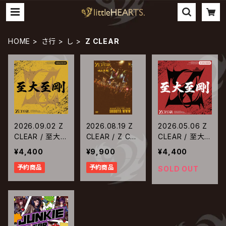
HOME
さ行
し
Z CLEAR
2026.09.02 Z
2026.08.19 Z
2026.05.06 Z
CLEAR / 至大
CLEAR / Z CLE
CLEAR / 至大
至剛【2ndプレ
AR 5大都市 ON
至剛
¥4,400
¥9,900
¥4,400
ス】
EMAN TOUR
予約商品
予約商品
『四大至剛』 TO
SOLD OUT
UR FINAL at S
HIBUYA WWW
2026.04.28