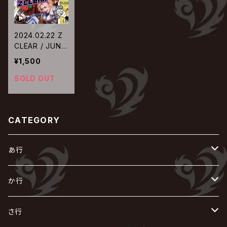
2024.02.22 Z
CLEAR / JUNKI
E
¥1,500
SOLD OUT
CATEGORY
あ行
あ
か行
R指定
い
か
さ行