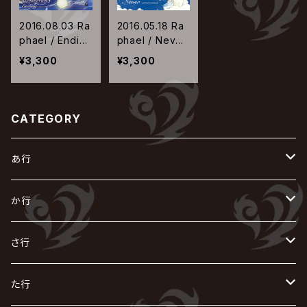
2016.08.03 Ra
2016.05.18 Ra
phael / Ending
phael / Never
-19990723199
-19970407199
¥3,300
¥3,300
91201-
90429-
CATEGORY
あ行
あ
か行
R指定
い
か
さ行
AIOLIN
IKUO
怪人二十面奏
う
き
さ
た行