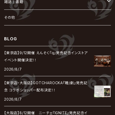
POIDOL
メトロノーム
Leetspeak monsters
wyse
も
る
雑誌 / 書籍
天照
KAMIJO
シド
DAVID / SUI / 縁
SPLENDID GOD GIRAFFE
花見桜こうき
Develop One's Faculties
ヒッチコック
Magistina Saga
DOG inthePWO
FEST VAINQUEUR
MIMIZUQ
PENICILLIN
Raphael
HOLLOWGRAM
MERRY / メリー
Ricky
我が為
THE MORTAL
Ruiza
れ
hévn
その他
彩冷える -ayabie-
Kaya
SHIVA
DALLE
SLAPSLY / CHIYU
薔薇の宮殿
DIR EN GREY
hide with Spread Beaver / hide
MUSCLE ATTACK
Toshi
梟
MIYAVI
ベル
Luv PARADE
LEZARD
MORRIE
Lucy
0.1gの誤算
ろ
ROCK AND READ
アリス九號. / ALICE NINE. / A9
cali≠gari
BLOG
JAKIGAN MEISTER
DARRELL
BAROQUE
DEXCORE
HIDE-ZOU
マツタケワークス
Dolly
Plastic Tree
美良政次
HELLBROTH / ヘルブロス
La'veil MizeriA
RENAME
最上川司
LUNA SEA
the Raid.
Royz
有村竜太朗
河村隆一
【東京店】9/12開催 えんそく『q』発売記念インストア
Chanty
TAKE NO BREAK
ビバラッシュ
摩天楼オペラ
TЯicKY
Frantic EMIRY
MIRAGE
The Benjamin
LAB.THE BASEMENT / ラボ ザ ベヰスメント
LIBRAVEL / リブラヴェル
イベント開催決定！！
REIGN
Rorschach.inc
ΛrlequiΩ / アルルカン
Janne Da Arc
2026/8/7
DEZERT
THE MADNA
Blu-BiLLioN
ペンタゴン
RAN / 蘭
LIPHLICH
RAZOR
ロマン急行
Angelo
sugar
【東京店・大阪店】GOTCHAROCKA『睡/劇』発売記
deadman
MAMA.
BULL ZEICHEN 88
Lill
念 コラボショッパー配布決定！！
LSN / The LEGENDARY SIX NINE
アンティック-珈琲店-
Jupiter
2026/8/7
DEVILOOF
まみれた / MAMIRETA
BULL FIELD
lynch.
アンフィル
JILUKA
【大阪店】8/12開催 ニーチェ『IGNITE』発売記念イ
DuelJewel
MALICE MIZER