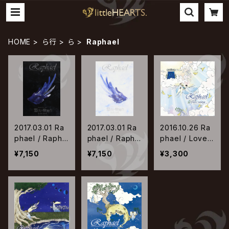
HOME
ら行
ら
Raphael
2017.03.01 Ra
2017.03.01 Ra
2016.10.26 Ra
phael / Rapha
phael / Rapha
phael / Love s
el Live 2016
el Live 2016
tory -200002
¥7,150
¥7,150
¥3,300
「悠久の檜舞台
「悠久の檜舞台
0220161101-
第弐夜 黒中夢」
第壱夜 白中夢」
2016.11.01 Zep
2016.10.31 Zep
p Tokyo
p Tokyo