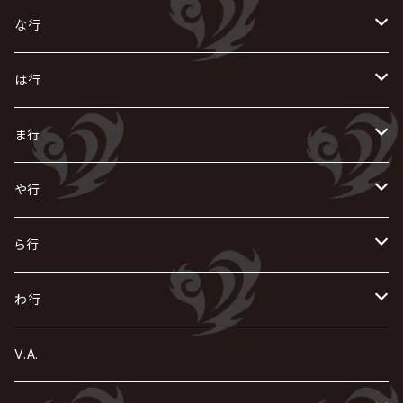
i.D.A
exist†trace
Kαin
VIRGE / ヴァージュ
KISAKI
ザアザア
え
く
し
た
な行
AKIHIDE
生熊耕治
kein
Waive
キズ
The THIRTEEN
ACE OF SPADES
Crack6
Zeke Deux
DASEIN
お
け
す
ち
な
は行
ACME / アクメ
Initial'L
GACKT
Versailles
KiD
Psycho le Cému
X JAPAN
グラビティ
Z CLEAR
DAIGO
AURORIZE
[ kei ] / 圭
Z CLEAR
CHAQLA.
NIGHTMARE
こ
せ
つ
に
は
ま行
浅葱 / ASAGI
INORAN
KAKUMAY
Verde/
gives
櫻井敦司
LSN / The LEGENDARY SIX NINE
GRIMOIRE
SEESAW
ダウト
OFIAM
仮病
超ジャシー
NAZARE
GOATBED
ゼラ
NiEL
heidi.
そ
て
ぬ
ひ
ま
や行
Azavana
イビツ マル
CASCADE
UCHUSENTAI:NOIZ / 宇宙戦隊NOIZ
ギャロ
さくら前線
LM.C
GLAY
J
TAKURO
陰陽座
Kra
Scarlet Valse
ゴールデンボンバー
零[Hz]
NICOLAS
H.U.G
SOPHIA
D
nurié
HERO
THE MICRO HEAD 4N'S
と
ね
ふ
み
や
ら行
Acid Black Cherry
色々な十字架
the GazettE
清春
Sadie
えんそく
gremlins
-真天地開闢集団-ジグザグ
DazzlingBAD
SUGIZO
コドモドラゴン
仙台貨物
BUCK-TICK
ZOMBIE / ぞんび
DIAURA
美炎-BIEN-
MAO / マオ from SID
東京花嫁
NETH PRIERE CAIN
Far East Dizain
未完成アリス
ヤミテラ / 外道反逆者ヤミテラ
の
へ
む
ゆ
ら
わ行
Ashmaze.
168 / 葵-168-
GOTCHAROCKA
KIRITO / キリト
XANVALA
GREN / グレン
Sick²
DADAROMA
sukekiyo
CONTRASTZ
BugLug
DaizyStripper
HIZAKI
マガツノート
Tourbillon
NEVERLAND
Fatüm
ミスイ
NoGoD
BabyKingdom
MUCC / ムック
YUKIYA / 藤田幸也
rice
ほ
め
よ
り
わ
V.A.
甘い暴力
蛾と蝶
己龍
黒夢
ジグソウ
逹瑯
SCAPEGOAT
HAZUKI / 葉月
D'ESPAIRSRAY
vistlip
machine
Dawnman
FANTASTIC◇CIRCUS
mitsu
NOCTURNAL BLOODLUST
THE BEETHOVEN
ユナイト
Rides In ReVellion