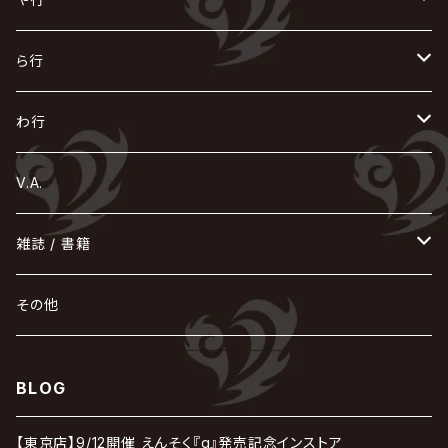
Azavana
イビツ マル
CASCADE
UCHUSENTAI:NOIZ / 宇宙戦隊NOIZ
ギャロ
さくら前線
LM.C
GLAY
J
TAKURO
陰陽座
Kra
Scarlet Valse
ゴールデンボンバー
零[Hz]
NICOLAS
H.U.G
SOPHIA
D
nurié
HERO
THE MICRO HEAD 4N'S
と
ね
ふ
み
や
ら行
Acid Black Cherry
色々な十字架
the GazettE
清春
Sadie
えんそく
gremlins
-真天地開闢集団-ジグザグ
DazzlingBAD
SUGIZO
コドモドラゴン
仙台貨物
BUCK-TICK
ZOMBIE / ぞんび
DIAURA
美炎-BIEN-
MAO / マオ from SID
東京花嫁
NETH PRIERE CAIN
Far East Dizain
未完成アリス
ヤミテラ / 外道反逆者ヤミテラ
の
へ
む
ゆ
ら
わ行
Ashmaze.
168 / 葵-168-
GOTCHAROCKA
KIRITO / キリト
XANVALA
GREN / グレン
Sick²
DADAROMA
sukekiyo
CONTRASTZ
BugLug
DaizyStripper
HIZAKI
マガツノート
Tourbillon
NEVERLAND
Fatüm
ミスイ
NoGoD
BabyKingdom
MUCC / ムック
YUKIYA / 藤田幸也
rice
ほ
め
よ
り
わ
V.A.
甘い暴力
蛾と蝶
己龍
黒夢
ジグソウ
逹瑯
SCAPEGOAT
HAZUKI / 葉月
D'ESPAIRSRAY
vistlip
machine
Dawnman
FANTASTIC◇CIRCUS
mitsu
NOCTURNAL BLOODLUST
THE BEETHOVEN
ユナイト
Rides In ReVellion
POIDOL
メトロノーム
Leetspeak monsters
wyse
も
る
雑誌 / 書籍
天照
KAMIJO
シド
DAVID / SUI / 縁
SPLENDID GOD GIRAFFE
花見桜こうき
Develop One's Faculties
ヒッチコック
Magistina Saga
DOG inthePWO
FEST VAINQUEUR
MIMIZUQ
PENICILLIN
Raphael
HOLLOWGRAM
MERRY / メリー
Ricky
我が為
THE MORTAL
Ruiza
れ
hévn
その他
彩冷える -ayabie-
Kaya
SHIVA
DALLE
SLAPSLY / CHIYU
薔薇の宮殿
DIR EN GREY
hide with Spread Beaver / hide
MUSCLE ATTACK
Toshi
梟
MIYAVI
ベル
Luv PARADE
LEZARD
MORRIE
Lucy
0.1gの誤算
ろ
ROCK AND READ
アリス九號. / ALICE NINE. / A9
cali≠gari
BLOG
JAKIGAN MEISTER
DARRELL
BAROQUE
DEXCORE
HIDE-ZOU
マツタケワークス
Dolly
Plastic Tree
美良政次
HELLBROTH / ヘルブロス
La'veil MizeriA
RENAME
最上川司
LUNA SEA
the Raid.
Royz
有村竜太朗
河村隆一
【東京店】9/12開催 えんそく『q』発売記念インストア
Chanty