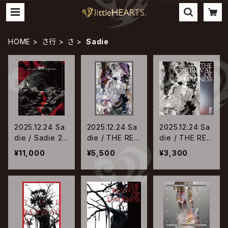
HOME
さ行
さ
Sadie
2025.12.24 Sa
2025.12.24 Sa
2025.12.24 Sa
die / Sadie 20
die / THE REV
die / THE REV
th Anniversary
IVAL OF MADN
IVAL OF MADN
¥11,000
¥5,500
¥3,300
Live「脈拍」at
ESS【限定盤】
ESS【通常盤】
日比谷野外音楽
堂 20250316