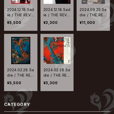
2024.12.18 Sad
2024.12.18 Sad
2024.09.25 Sa
ie / THE REVI
ie / THE REVI
die / THE REV
VAL OF DARK
VAL OF DARK
IVAL OF SADN
¥5,500
¥3,300
¥11,000
NESS【限定盤】
NESS【通常盤】
ESS at Toyosu
PIT 20240317
2024.02.28 Sa
2024.02.28 Sa
die / THE REV
die / THE REV
IVAL OF SADN
IVAL OF SADN
¥5,500
¥3,300
ESS【限定盤】
ESS【通常盤】
CATEGORY