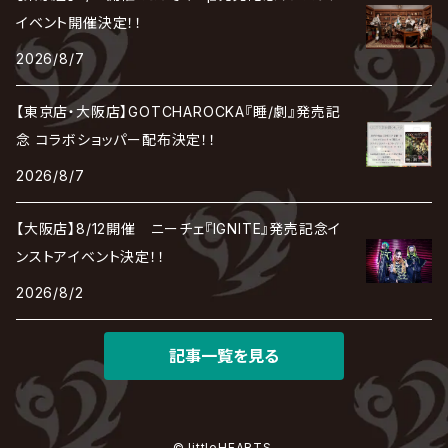
TAKE NO BREAK
ビバラッシュ
摩天楼オペラ
TЯicKY
Frantic EMIRY
MIRAGE
The Benjamin
LAB.THE BASEMENT / ラボ ザ ベヰスメント
LIBRAVEL / リブラヴェル
イベント開催決定！！
REIGN
Rorschach.inc
ΛrlequiΩ / アルルカン
Janne Da Arc
2026/8/7
DEZERT
THE MADNA
Blu-BiLLioN
ペンタゴン
RAN / 蘭
LIPHLICH
RAZOR
ロマン急行
Angelo
sugar
【東京店・大阪店】GOTCHAROCKA『睡/劇』発売記
deadman
MAMA.
BULL ZEICHEN 88
Lill
念 コラボショッパー配布決定！！
LSN / The LEGENDARY SIX NINE
アンティック-珈琲店-
Jupiter
2026/8/7
DEVILOOF
まみれた / MAMIRETA
BULL FIELD
lynch.
アンフィル
JILUKA
【大阪店】8/12開催 ニーチェ『IGNITE』発売記念イ
DuelJewel
MALICE MIZER
BREAKERZ
RE:INa
ンストアイベント決定！！
umbrella
JILS
2026/8/2
D'ERLANGER
BLAZE
SHIN
電脳ヒメカ
The Brow Beat
記事一覧を見る
Jin-Machine
© littleHEARTS.