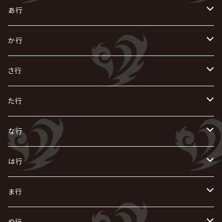
あ行
あ
か行
R指定
い
か
さ行
AIOLIN
IKUO
怪人二十面奏
う
き
さ
た行
i.D.A
exist†trace
Kαin
VIRGE / ヴァージュ
KISAKI
ザアザア
え
く
し
た
な行
AKIHIDE
生熊耕治
kein
Waive
キズ
The THIRTEEN
ACE OF SPADES
Crack6
Zeke Deux
DASEIN
お
け
す
ち
な
は行
ACME / アクメ
Initial'L
GACKT
Versailles
KiD
Psycho le Cému
X JAPAN
グラビティ
Z CLEAR
DAIGO
AURORIZE
[ kei ] / 圭
Z CLEAR
CHAQLA.
NIGHTMARE
こ
せ
つ
に
は
ま行
浅葱 / ASAGI
INORAN
KAKUMAY
Verde/
gives
櫻井敦司
LSN / The LEGENDARY SIX NINE
GRIMOIRE
SEESAW
ダウト
OFIAM
仮病
超ジャシー
NAZARE
GOATBED
ゼラ
NiEL
heidi.
そ
て
ぬ
ひ
ま
や行