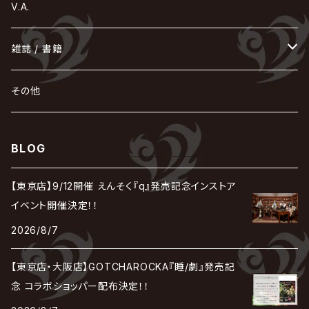
Tourbillon
NEVERLAND
Fatüm
ミスイ
NoGoD
BabyKingdom
MUCC / ムック
YUKIYA / 藤田幸也
rice
ほ
め
よ
り
わ
V.A.
甘い暴力
蛾と蝶
己龍
黒夢
ジグソウ
逹瑯
SCAPEGOAT
HAZUKI / 葉月
D'ESPAIRSRAY
vistlip
machine
Dawnman
FANTASTIC◇CIRCUS
mitsu
NOCTURNAL BLOODLUST
THE BEETHOVEN
ユナイト
Rides In ReVellion
POIDOL
メトロノーム
Leetspeak monsters
wyse
も
る
雑誌 / 書籍
天照
KAMIJO
シド
DAVID / SUI / 縁
SPLENDID GOD GIRAFFE
花見桜こうき
Develop One's Faculties
ヒッチコック
Magistina Saga
DOG inthePWO
FEST VAINQUEUR
MIMIZUQ
PENICILLIN
Raphael
HOLLOWGRAM
MERRY / メリー
Ricky
我が為
THE MORTAL
Ruiza
れ
hévn
その他
彩冷える -ayabie-
Kaya
SHIVA
DALLE
SLAPSLY / CHIYU
薔薇の宮殿
DIR EN GREY
hide with Spread Beaver / hide
MUSCLE ATTACK
Toshi
梟
MIYAVI
ベル
Luv PARADE
LEZARD
MORRIE
Lucy
0.1gの誤算
ろ
ROCK AND READ
アリス九號. / ALICE NINE. / A9
cali≠gari
BLOG
JAKIGAN MEISTER
DARRELL
BAROQUE
DEXCORE
HIDE-ZOU
マツタケワークス
Dolly
Plastic Tree
美良政次
HELLBROTH / ヘルブロス
La'veil MizeriA
RENAME
最上川司
LUNA SEA
the Raid.
Royz
有村竜太朗
河村隆一
【東京店】9/12開催 えんそく『q』発売記念インストア
Chanty
TAKE NO BREAK
ビバラッシュ
摩天楼オペラ
TЯicKY
Frantic EMIRY
MIRAGE
The Benjamin
LAB.THE BASEMENT / ラボ ザ ベヰスメント
LIBRAVEL / リブラヴェル
イベント開催決定！！
REIGN
Rorschach.inc
ΛrlequiΩ / アルルカン
Janne Da Arc
2026/8/7
DEZERT
THE MADNA
Blu-BiLLioN
ペンタゴン
RAN / 蘭
LIPHLICH
RAZOR
ロマン急行
Angelo
sugar
【東京店・大阪店】GOTCHAROCKA『睡/劇』発売記
deadman
MAMA.
BULL ZEICHEN 88
Lill
念 コラボショッパー配布決定！！
LSN / The LEGENDARY SIX NINE
アンティック-珈琲店-
Jupiter