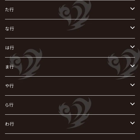
AIOLIN
IKUO
怪人二十面奏
う
き
さ
た行
i.D.A
exist†trace
Kαin
VIRGE / ヴァージュ
KISAKI
ザアザア
え
く
し
た
な行
AKIHIDE
生熊耕治
kein
Waive
キズ
The THIRTEEN
ACE OF SPADES
Crack6
Zeke Deux
DASEIN
お
け
す
ち
な
は行
ACME / アクメ
Initial'L
GACKT
Versailles
KiD
Psycho le Cému
X JAPAN
グラビティ
Z CLEAR
DAIGO
AURORIZE
[ kei ] / 圭
Z CLEAR
CHAQLA.
NIGHTMARE
こ
せ
つ
に
は
ま行
浅葱 / ASAGI
INORAN
KAKUMAY
Verde/
gives
櫻井敦司
LSN / The LEGENDARY SIX NINE
GRIMOIRE
SEESAW
ダウト
OFIAM
仮病
超ジャシー
NAZARE
GOATBED
ゼラ
NiEL
heidi.
そ
て
ぬ
ひ
ま
や行
Azavana
イビツ マル
CASCADE
UCHUSENTAI:NOIZ / 宇宙戦隊NOIZ
ギャロ
さくら前線
LM.C
GLAY
J
TAKURO
陰陽座
Kra
Scarlet Valse
ゴールデンボンバー
零[Hz]
NICOLAS
H.U.G
SOPHIA
D
nurié
HERO
THE MICRO HEAD 4N'S
と
ね
ふ
み
や
ら行
Acid Black Cherry
色々な十字架
the GazettE
清春
Sadie
えんそく
gremlins
-真天地開闢集団-ジグザグ
DazzlingBAD
SUGIZO
コドモドラゴン
仙台貨物
BUCK-TICK
ZOMBIE / ぞんび
DIAURA
美炎-BIEN-
MAO / マオ from SID
東京花嫁
NETH PRIERE CAIN
Far East Dizain
未完成アリス
ヤミテラ / 外道反逆者ヤミテラ
の
へ
む
ゆ
ら
わ行
Ashmaze.
168 / 葵-168-
GOTCHAROCKA
KIRITO / キリト
XANVALA
GREN / グレン
Sick²
DADAROMA
sukekiyo
CONTRASTZ
BugLug
DaizyStripper
HIZAKI
マガツノート