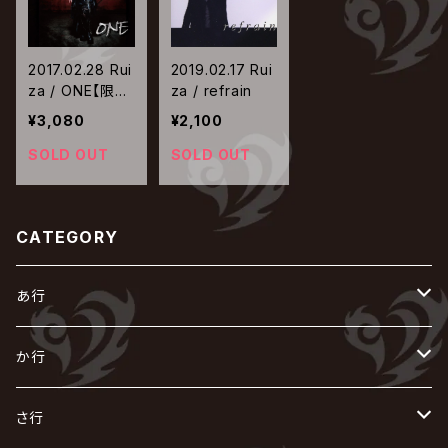
2017.02.28 Rui
2019.02.17 Rui
za / ONE【限定
za / refrain
盤】
¥3,080
¥2,100
SOLD OUT
SOLD OUT
CATEGORY
あ行
あ
か行
R指定
い
か
さ行