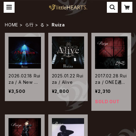
HOME
ら行
る
Ruiza
2026.02.18 Rui
2025.01.22 Rui
2017.02.28 Rui
za / A New Da
za / Alive
za / ONE【通常
wn
盤】
¥3,500
¥2,800
¥2,310
SOLD OUT