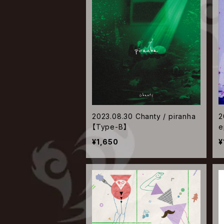
2023.08.30 Chanty / piranha
2
【Type-B】
e
¥1,650
¥