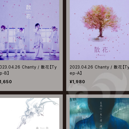
023.04.26 Chanty / 散花【Ty
2023.04.26 Chanty / 散花【T
p-B】
ep-A】
1,650
¥1,980