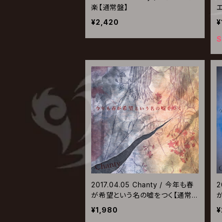
楽【通常盤】
¥2,420
¥
S
2017.04.05 Chanty / 今年も春
2
が希望という名の嘘をつく【通常
盤】
¥1,980
¥