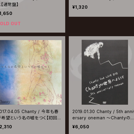
エ【通常盤】
¥1,320
1,650
OLD OUT
017.04.05 Chanty / 今年も春
2019.01.30 Chanty / 5th anni
が希望という名の嘘をつく【初回
ersary oneman 〜Chantyの
限定盤】
界へようこそ〜
2,310
¥6,050