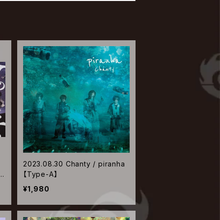
y
2023.08.30 Chanty / piranha
U
【Type-A】
¥1,980