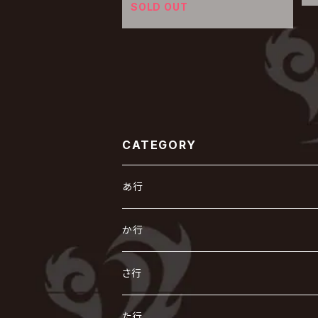
SOLD OUT
CATEGORY
あ行
あ
か行
R指定
い
か
さ行
AIOLIN
IKUO
怪人二十面奏
う
き
さ
た行