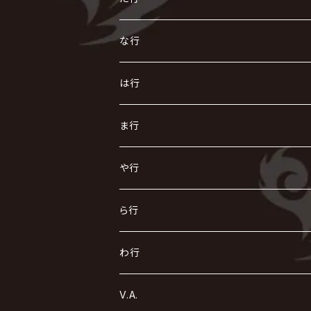
i.D.A
exist†trace
Kαin
VIRGE / ヴァージュ
KISAKI
ザアザア
え
く
し
た
な行
AKIHIDE
生熊耕治
kein
Waive
キズ
The THIRTEEN
ACE OF SPADES
Crack6
Zeke Deux
DASEIN
お
け
す
ち
な
は行
ACME / アクメ
Initial'L
GACKT
Versailles
KiD
Psycho le Cému
X JAPAN
グラビティ
Z CLEAR
DAIGO
AURORIZE
[ kei ] / 圭
Z CLEAR
CHAQLA.
NIGHTMARE
こ
せ
つ
に
は
ま行
浅葱 / ASAGI
INORAN
KAKUMAY
Verde/
gives
櫻井敦司
LSN / The LEGENDARY SIX NINE
GRIMOIRE
SEESAW
ダウト
OFIAM
仮病
超ジャシー
NAZARE
GOATBED
ゼラ
NiEL
heidi.
そ
て
ぬ
ひ
ま
や行
Azavana
イビツ マル
CASCADE
UCHUSENTAI:NOIZ / 宇宙戦隊NOIZ
ギャロ
さくら前線
LM.C
GLAY
J
TAKURO
陰陽座
Kra
Scarlet Valse
ゴールデンボンバー
零[Hz]
NICOLAS
H.U.G
SOPHIA
D
nurié
HERO
THE MICRO HEAD 4N'S
と
ね
ふ
み
や
ら行
Acid Black Cherry
色々な十字架
the GazettE
清春
Sadie
えんそく
gremlins
-真天地開闢集団-ジグザグ
DazzlingBAD
SUGIZO
コドモドラゴン
仙台貨物
BUCK-TICK
ZOMBIE / ぞんび
DIAURA
美炎-BIEN-
MAO / マオ from SID
東京花嫁
NETH PRIERE CAIN
Far East Dizain
未完成アリス
ヤミテラ / 外道反逆者ヤミテラ
の
へ
む
ゆ
ら
わ行
Ashmaze.
168 / 葵-168-
GOTCHAROCKA
KIRITO / キリト
XANVALA
GREN / グレン
Sick²
DADAROMA
sukekiyo
CONTRASTZ
BugLug
DaizyStripper
HIZAKI
マガツノート
Tourbillon
NEVERLAND
Fatüm
ミスイ
NoGoD
BabyKingdom
MUCC / ムック
YUKIYA / 藤田幸也
rice
ほ
め
よ
り
わ
V.A.
甘い暴力