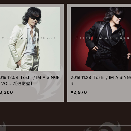
019.12.04 Toshi / IM A SINGE
2018.11.28 Toshi / IM A SING
 VOL. 2【通常盤】
R
3,300
¥2,970