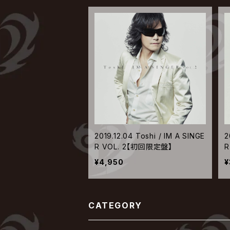
2019.12.04 Toshi / IM A SINGE
2
R VOL. 2【初回限定盤】
R
¥4,950
¥
CATEGORY