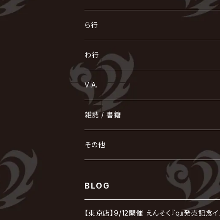
Azavana
イビツ マル
CASCADE
UCHUSENTAI:NOIZ / 宇宙戦隊NOIZ
ギャロ
さくら前線
LM.C
GLAY
J
TAKURO
陰陽座
Kra
Scarlet Valse
ゴールデンボンバー
零[Hz]
NICOLAS
H.U.G
SOPHIA
D
nurié
HERO
THE MICRO HEAD 4N'S
と
ね
ふ
み
や
ら行
Acid Black Cherry
色々な十字架
the GazettE
清春
Sadie
えんそく
gremlins
-真天地開闢集団-ジグザグ
DazzlingBAD
SUGIZO
コドモドラゴン
仙台貨物
BUCK-TICK
ZOMBIE / ぞんび
DIAURA
美炎-BIEN-
MAO / マオ from SID
東京花嫁
NETH PRIERE CAIN
Far East Dizain
未完成アリス
ヤミテラ / 外道反逆者ヤミテラ
の
へ
む
ゆ
ら
わ行
Ashmaze.
168 / 葵-168-
GOTCHAROCKA
KIRITO / キリト
XANVALA
GREN / グレン
Sick²
DADAROMA
sukekiyo
CONTRASTZ
BugLug
DaizyStripper
HIZAKI
マガツノート
Tourbillon
NEVERLAND
Fatüm
ミスイ
NoGoD
BabyKingdom
MUCC / ムック
YUKIYA / 藤田幸也
rice
ほ
め
よ
り
わ
V.A.
甘い暴力
蛾と蝶
己龍
黒夢
ジグソウ
逹瑯
SCAPEGOAT
HAZUKI / 葉月
D'ESPAIRSRAY
vistlip
machine
Dawnman
FANTASTIC◇CIRCUS
mitsu
NOCTURNAL BLOODLUST
THE BEETHOVEN
ユナイト
Rides In ReVellion
POIDOL
メトロノーム
Leetspeak monsters
wyse
も
る
雑誌 / 書籍
天照
KAMIJO
シド
DAVID / SUI / 縁
SPLENDID GOD GIRAFFE
花見桜こうき
Develop One's Faculties
ヒッチコック
Magistina Saga
DOG inthePWO
FEST VAINQUEUR
MIMIZUQ
PENICILLIN
Raphael
HOLLOWGRAM
MERRY / メリー
Ricky
我が為
THE MORTAL
Ruiza
れ
hévn
その他
彩冷える -ayabie-
Kaya
SHIVA
DALLE
SLAPSLY / CHIYU
薔薇の宮殿
DIR EN GREY
hide with Spread Beaver / hide
MUSCLE ATTACK
Toshi
梟
MIYAVI
ベル
Luv PARADE
LEZARD
MORRIE
Lucy
0.1gの誤算
ろ
ROCK AND READ
アリス九號. / ALICE NINE. / A9
cali≠gari
BLOG
JAKIGAN MEISTER
DARRELL
BAROQUE
DEXCORE
HIDE-ZOU
マツタケワークス
Dolly
Plastic Tree
美良政次
HELLBROTH / ヘルブロス
La'veil MizeriA
RENAME
最上川司
LUNA SEA
the Raid.
Royz
有村竜太朗
河村隆一
【東京店】9/12開催 えんそく『q』発売記念
Chanty
TAKE NO BREAK
ビバラッシュ
摩天楼オペラ