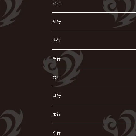
あ行
あ
か行
R指定
い
か
さ行
AIOLIN
IKUO
怪人二十面奏
う
き
さ
た行
i.D.A
exist†trace
Kαin
VIRGE / ヴァージュ
KISAKI
ザアザア
え
く
し
た
な行
AKIHIDE
生熊耕治
kein
Waive
キズ
The THIRTEEN
ACE OF SPADES
Crack6
Zeke Deux
DASEIN
お
け
す
ち
な
は行
ACME / アクメ
Initial'L
GACKT
Versailles
KiD
Psycho le Cému
X JAPAN
グラビティ
Z CLEAR
DAIGO
AURORIZE
[ kei ] / 圭
Z CLEAR
CHAQLA.
NIGHTMARE
こ
せ
つ
に
は
ま行
浅葱 / ASAGI
INORAN
KAKUMAY
Verde/
gives
櫻井敦司
LSN / The LEGENDARY SIX NINE
GRIMOIRE
SEESAW
ダウト
OFIAM
仮病
超ジャシー
NAZARE
GOATBED
ゼラ
NiEL
heidi.
そ
て
ぬ
ひ
ま
や行