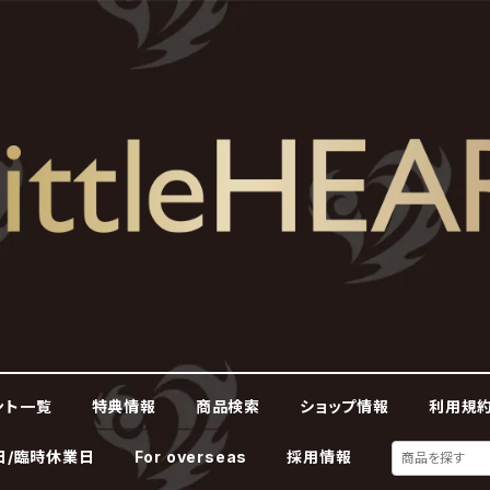
ント一覧
特典情報
商品検索
ショップ情報
利用規約
日/臨時休業日
For overseas
採用情報