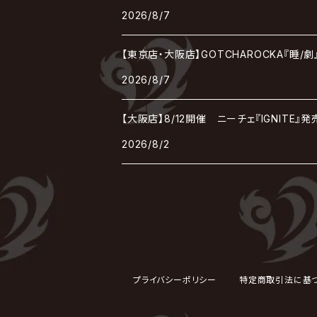
TЯicKY
Frantic EMIRY
MIRAGE
The Benjamin
LAB.THE BASEMENT / ラボ ザ ベヰスメント
LIBRAVEL / リブラヴェル
REIGN
2026/8/7
Rorschach.inc
ΛrlequiΩ / アルルカン
Janne Da Arc
DEZERT
THE MADNA
Blu-BiLLioN
ペンタゴン
RAN / 蘭
LIPHLICH
RAZOR
【東京店・大阪店】GOTCHAROCKA『睡/
ロマン急行
Angelo
sugar
deadman
MAMA.
2026/8/7
BULL ZEICHEN 88
Lill
LSN / The LEGENDARY SIX NINE
アンティック-珈琲店-
Jupiter
【大阪店】8/12開催 ニーチェ『IGNITE
DEVILOOF
まみれた / MAMIRETA
BULL FIELD
lynch.
アンフィル
2026/8/2
JILUKA
DuelJewel
MALICE MIZER
BREAKERZ
RE:INa
umbrella
JILS
D'ERLANGER
BLAZE
SHIN
電脳ヒメカ
The Brow Beat
Jin-Machine
プライバシーポリシー
特定商取引法に基