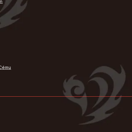
on
Cému