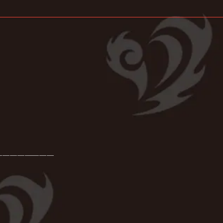
────────