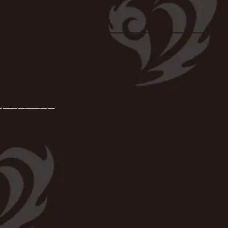
────────