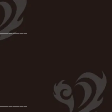
────────
────────