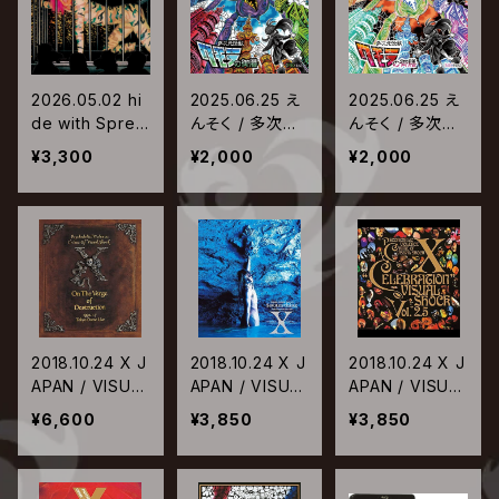
2026.05.02 hi
2025.06.25 え
2025.06.25 え
de with Sprea
んそく / 多次元
んそく / 多次元
d Beaver / Ja,
怪獣クモラの御
怪獣クモラの御
¥3,300
¥2,000
¥2,000
Zoo【2024 Re
膳(PICks)
膳(NIChes)
master & REPS
YCLE】
2018.10.24 X J
2018.10.24 X J
2018.10.24 X J
APAN / VISUA
APAN / VISUA
APAN / VISUA
L SHOCK Vol.
L SHOCK Vol.
L SHOCK Vol.
¥6,600
¥3,850
¥3,850
4 破滅に向かっ
3.5 Say Anythi
2.5 CELEBRATI
て 1992.1.7 TO
ng X BALLAD
ON【Blu-ray】
KYO DOME LI
COLLECTION