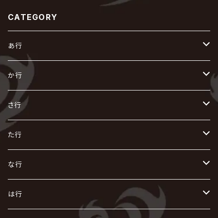
CATEGORY
あ行
あ
か行
R指定
い
か
さ行
AIOLIN
IKUO
怪人二十面奏
う
き
さ
た行
i.D.A
exist†trace
Kαin
VIRGE / ヴァージュ
KISAKI
ザアザア
え
く
し
た
な行
AKIHIDE
生熊耕治
kein
Waive
キズ
The THIRTEEN
ACE OF SPADES
Crack6
Zeke Deux
DASEIN
お
け
す
ち
な
は行
ACME / アクメ
Initial'L
GACKT
Versailles
KiD
Psycho le Cému