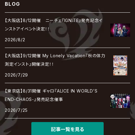
cali≠gari
BLOG
JAKIGAN MEISTER
DARRELL
BAROQUE
DEXCORE
HIDE-ZOU
マツタケワークス
Dolly
Plastic Tree
美良政次
HELLBROTH / ヘルブロス
La'veil MizeriA
RENAME
最上川司
LUNA SEA
the Raid.
Royz
有村竜太朗
河村隆一
【大阪店】8/12開催 ニーチェ『IGNITE』発売記念イ
Chanty
TAKE NO BREAK
ビバラッシュ
摩天楼オペラ
TЯicKY
Frantic EMIRY
MIRAGE
The Benjamin
LAB.THE BASEMENT / ラボ ザ ベヰスメント
LIBRAVEL / リブラヴェル
ンストアイベント決定！！
REIGN
Rorschach.inc
ΛrlequiΩ / アルルカン
Janne Da Arc
2026/8/2
DEZERT
THE MADNA
Blu-BiLLioN
ペンタゴン
RAN / 蘭
LIPHLICH
RAZOR
ロマン急行
Angelo
sugar
【大阪店】9/12開催 My Lonely Vacation『秋の体力
deadman
MAMA.
BULL ZEICHEN 88
Lill
測定インスト』開催決定！！
LSN / The LEGENDARY SIX NINE
アンティック-珈琲店-
Jupiter
2026/7/29
DEVILOOF
まみれた / MAMIRETA
BULL FIELD
lynch.
アンフィル
JILUKA
【東京店】8/31開催 ギャロ『ALICE IN WORLD’S
DuelJewel
MALICE MIZER
BREAKERZ
RE:INa
END-CHAOS-』発売記念催事
umbrella
JILS
2026/7/25
D'ERLANGER
BLAZE
SHIN
電脳ヒメカ
The Brow Beat
記事一覧を見る