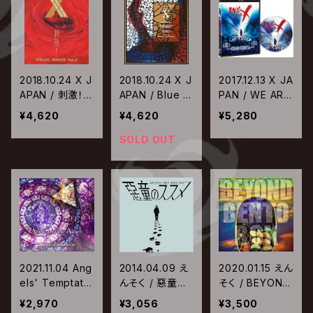
VE【Blu-ray】
【Blu-ray】
2018.10.24 X J
2018.10.24 X J
2017.12.13 X JA
APAN / 刺激！
APAN / Blue Bl
PAN / WE ARE
VISUAL SHOC
ood Tour 爆発
X【Blu-rayスタ
¥4,620
¥4,620
¥5,280
K Vol.2【Blu-ra
寸前GIG【Blu-ra
ンダード・エディ
y】
y】
ション】
SOLD OUT
2021.11.04 Ang
2014.04.09 え
2020.01.15 えん
els' Temptatio
んそく / 惡童の
そく / BEYOND
n / Anthem of
ススメ
BENTO BOX〜
¥2,970
¥3,056
¥3,500
the Angels
ボクラの5次元