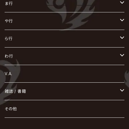
X JAPAN
グラビティ
Z CLEAR
DAIGO
AURORIZE
[ kei ] / 圭
Z CLEAR
CHAQLA.
NIGHTMARE
こ
せ
つ
に
は
ま行
浅葱 / ASAGI
INORAN
KAKUMAY
Verde/
gives
櫻井敦司
LSN / The LEGENDARY SIX NINE
GRIMOIRE
SEESAW
ダウト
OFIAM
仮病
超ジャシー
NAZARE
GOATBED
ゼラ
NiEL
heidi.
そ
て
ぬ
ひ
ま
や行
Azavana
イビツ マル
CASCADE
UCHUSENTAI:NOIZ / 宇宙戦隊NOIZ
ギャロ
さくら前線
LM.C
GLAY
J
TAKURO
陰陽座
Kra
Scarlet Valse
ゴールデンボンバー
零[Hz]
NICOLAS
H.U.G
SOPHIA
D
nurié
HERO
THE MICRO HEAD 4N'S
と
ね
ふ
み
や
ら行
Acid Black Cherry
色々な十字架
the GazettE
清春
Sadie
えんそく
gremlins
-真天地開闢集団-ジグザグ
DazzlingBAD
SUGIZO
コドモドラゴン
仙台貨物
BUCK-TICK
ZOMBIE / ぞんび
DIAURA
美炎-BIEN-
MAO / マオ from SID
東京花嫁
NETH PRIERE CAIN
Far East Dizain
未完成アリス
ヤミテラ / 外道反逆者ヤミテラ
の
へ
む
ゆ
ら
わ行
Ashmaze.
168 / 葵-168-
GOTCHAROCKA
KIRITO / キリト
XANVALA
GREN / グレン
Sick²
DADAROMA
sukekiyo
CONTRASTZ
BugLug
DaizyStripper
HIZAKI
マガツノート
Tourbillon
NEVERLAND
Fatüm
ミスイ
NoGoD
BabyKingdom
MUCC / ムック
YUKIYA / 藤田幸也
rice
ほ
め
よ
り
わ
V.A.
甘い暴力
蛾と蝶
己龍
黒夢
ジグソウ
逹瑯
SCAPEGOAT
HAZUKI / 葉月
D'ESPAIRSRAY
vistlip
machine
Dawnman
FANTASTIC◇CIRCUS
mitsu
NOCTURNAL BLOODLUST
THE BEETHOVEN
ユナイト
Rides In ReVellion
POIDOL
メトロノーム
Leetspeak monsters
wyse
も
る
雑誌 / 書籍
天照
KAMIJO
シド
DAVID / SUI / 縁
SPLENDID GOD GIRAFFE
花見桜こうき
Develop One's Faculties
ヒッチコック
Magistina Saga
DOG inthePWO
FEST VAINQUEUR
MIMIZUQ
PENICILLIN
Raphael
HOLLOWGRAM
MERRY / メリー
Ricky
我が為
THE MORTAL
Ruiza
れ
hévn
その他
彩冷える -ayabie-
Kaya
SHIVA
DALLE
SLAPSLY / CHIYU
薔薇の宮殿
DIR EN GREY
hide with Spread Beaver / hide
MUSCLE ATTACK
Toshi
梟
MIYAVI
ベル
Luv PARADE
LEZARD
MORRIE
Lucy
0.1gの誤算
ろ
ROCK AND READ
アリス九號. / ALICE NINE. / A9