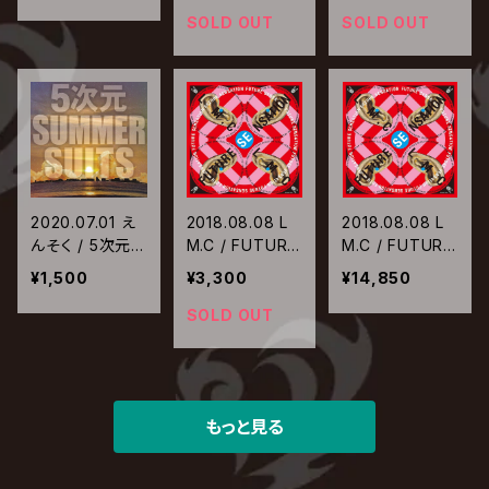
弁当箱〜
SOLD OUT
SOLD OUT
2020.07.01 え
2018.08.08 L
2018.08.08 L
んそく / 5次元S
M.C / FUTURE
M.C / FUTURE
UMMER SUITS
SENSATION
SENSATION
¥1,500
¥3,300
¥14,850
【通常盤】
【完全生産限定
盤】
SOLD OUT
もっと見る