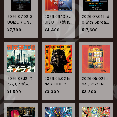
2026.07.08 S
2026.06.10 SU
2026.07.01 hid
UGIZO / ONEN
GIZO / 氷艶 hy
e with Spread
ESS M【生産限
oen 2025 -鏡
Beaver / REPS
¥7,700
¥4,400
¥17,600
定アナログ盤】
紋の夜叉- オリ
YCLE THE REP
ジナル・サウンド
SYCLED【初回
トラック
生産限定盤】
2026.03.18 え
2026.05.02 hi
2026.05.02 hi
んそく / 新未来
de / HIDE YOU
de / PSYENCE
工場キメラ21
R FACE【2024
【2024 Remast
¥1,500
¥3,300
¥3,300
Remaster】
er】