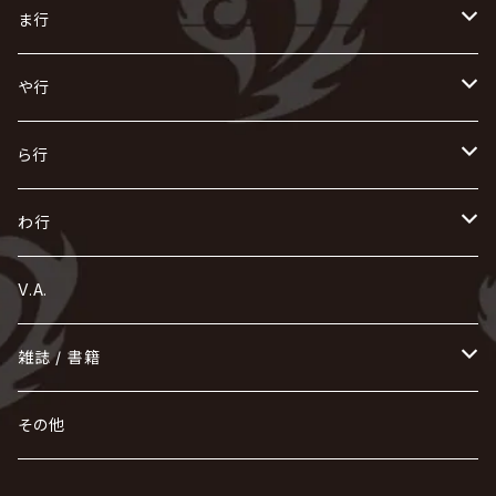
Initial'L
GACKT
Versailles
KiD
Psycho le Cému
X JAPAN
グラビティ
Z CLEAR
DAIGO
AURORIZE
[ kei ] / 圭
Z CLEAR
CHAQLA.
NIGHTMARE
こ
せ
つ
に
は
ま行
浅葱 / ASAGI
INORAN
KAKUMAY
Verde/
gives
櫻井敦司
LSN / The LEGENDARY SIX NINE
GRIMOIRE
SEESAW
ダウト
OFIAM
仮病
超ジャシー
NAZARE
GOATBED
ゼラ
NiEL
heidi.
そ
て
ぬ
ひ
ま
や行
Azavana
イビツ マル
CASCADE
UCHUSENTAI:NOIZ / 宇宙戦隊NOIZ
ギャロ
さくら前線
LM.C
GLAY
J
TAKURO
陰陽座
Kra
Scarlet Valse
ゴールデンボンバー
零[Hz]
NICOLAS
H.U.G
SOPHIA
D
nurié
HERO
THE MICRO HEAD 4N'S
と
ね
ふ
み
や
ら行
Acid Black Cherry
色々な十字架
the GazettE
清春
Sadie
えんそく
gremlins
-真天地開闢集団-ジグザグ
DazzlingBAD
SUGIZO
コドモドラゴン
仙台貨物
BUCK-TICK
ZOMBIE / ぞんび
DIAURA
美炎-BIEN-
MAO / マオ from SID
東京花嫁
NETH PRIERE CAIN
Far East Dizain
未完成アリス
ヤミテラ / 外道反逆者ヤミテラ
の
へ
む
ゆ
ら
わ行
Ashmaze.
168 / 葵-168-
GOTCHAROCKA
KIRITO / キリト
XANVALA
GREN / グレン
Sick²
DADAROMA
sukekiyo
CONTRASTZ
BugLug
DaizyStripper
HIZAKI
マガツノート
Tourbillon
NEVERLAND
Fatüm
ミスイ
NoGoD
BabyKingdom
MUCC / ムック
YUKIYA / 藤田幸也
rice
ほ
め
よ
り
わ
V.A.
甘い暴力
蛾と蝶
己龍
黒夢
ジグソウ
逹瑯
SCAPEGOAT
HAZUKI / 葉月
D'ESPAIRSRAY
vistlip
machine
Dawnman
FANTASTIC◇CIRCUS
mitsu
NOCTURNAL BLOODLUST
THE BEETHOVEN
ユナイト
Rides In ReVellion
POIDOL
メトロノーム
Leetspeak monsters
wyse
も
る
雑誌 / 書籍
天照
KAMIJO
シド
DAVID / SUI / 縁
SPLENDID GOD GIRAFFE
花見桜こうき
Develop One's Faculties
ヒッチコック
Magistina Saga
DOG inthePWO
FEST VAINQUEUR
MIMIZUQ
PENICILLIN
Raphael
HOLLOWGRAM
MERRY / メリー
Ricky
我が為
THE MORTAL
Ruiza
れ
hévn
その他
彩冷える -ayabie-
Kaya
SHIVA
DALLE
SLAPSLY / CHIYU
薔薇の宮殿
DIR EN GREY
hide with Spread Beaver / hide
MUSCLE ATTACK
Toshi
梟
MIYAVI
ベル
Luv PARADE
LEZARD
MORRIE
Lucy
0.1gの誤算
ろ
ROCK AND READ