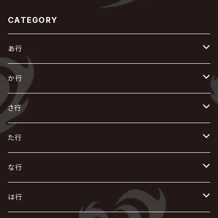
CATEGORY
あ行
あ
か行
R指定
い
か
さ行
AIOLIN
IKUO
怪人二十面奏
う
き
さ
た行
i.D.A
exist†trace
Kαin
VIRGE / ヴァージュ
KISAKI
ザアザア
え
く
し
た
な行
AKIHIDE
生熊耕治
kein
Waive
キズ
The THIRTEEN
ACE OF SPADES
Crack6
Zeke Deux
DASEIN
お
け
す
ち
な
は行
ACME / アクメ