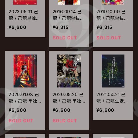
2023.05.31 己
2016.09.14 己
2019.10.09 己
龍 / 己龍単独巡
龍 / 己龍単独巡
龍 / 己龍単独巡
業「拾五周年」～
業「彩霞蓋世」千
業-千秋楽-「光
¥6,600
¥6,315
¥6,315
千秋楽・生誕拾
秋楽 〜二〇一
芒一閃」〜2019
五周年記念公演
六年四月二十四
年5月6日Zepp
SOLD OUT
SOLD OUT
～ 12月15日(木)
日 TOKYO DO
Tokyo〜
東京ガーデンシ
ME CITY HAL
アター
L〜
2020.01.08 己
2020.05.20 己
2021.04.21 己
龍 / 己龍 単独
龍 / 己龍 単独
龍 / 己龍生誕
巡業-千秋楽-
巡業-千秋楽-
祭〜十三周年記
¥6,600
¥6,600
¥6,600
「情緒纏綿」 〜2
「花鳥風月」 〜2
念単独公演〜
019年9月19日
019年12月16日
〜2020年12月1
SOLD OUT
SOLD OUT
(木)【東京】中野
(月)TOKYO D
6日(水)LINE C
サンプラザ〜
OME CITY HAL
UBE SHIBUY