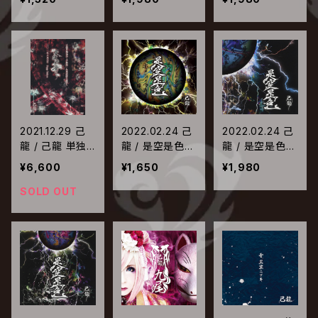
2021.12.29 己
2022.02.24 己
2022.02.24 己
龍 / 己龍 単独
龍 / 是空是色
龍 / 是空是色
巡業-千秋楽-
【Type-C】
【Type-B】
¥6,600
¥1,650
¥1,980
「曼珠沙華」〜九
条武政生誕祭〜
SOLD OUT
2021年8月03日
(火) Zepp Tok
yo