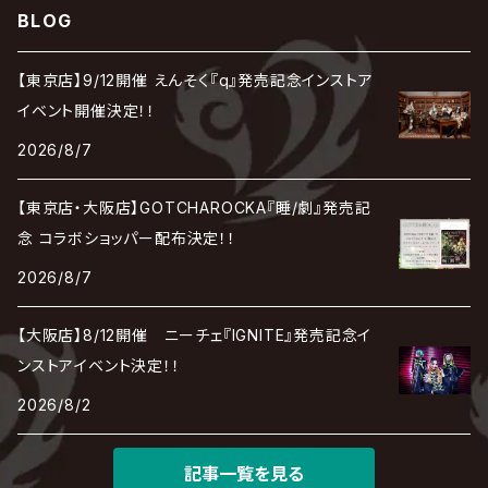
アリス九號. / ALICE NINE. / A9
cali≠gari
BLOG
JAKIGAN MEISTER
DARRELL
BAROQUE
DEXCORE
HIDE-ZOU
マツタケワークス
Dolly
Plastic Tree
美良政次
HELLBROTH / ヘルブロス
La'veil MizeriA
RENAME
最上川司
LUNA SEA
the Raid.
Royz
有村竜太朗
河村隆一
【東京店】9/12開催 えんそく『q』発売記念インストア
Chanty
TAKE NO BREAK
ビバラッシュ
摩天楼オペラ
TЯicKY
Frantic EMIRY
MIRAGE
The Benjamin
LAB.THE BASEMENT / ラボ ザ ベヰスメント
LIBRAVEL / リブラヴェル
イベント開催決定！！
REIGN
Rorschach.inc
ΛrlequiΩ / アルルカン
Janne Da Arc
2026/8/7
DEZERT
THE MADNA
Blu-BiLLioN
ペンタゴン
RAN / 蘭
LIPHLICH
RAZOR
ロマン急行
Angelo
sugar
【東京店・大阪店】GOTCHAROCKA『睡/劇』発売記
deadman
MAMA.
BULL ZEICHEN 88
Lill
念 コラボショッパー配布決定！！
LSN / The LEGENDARY SIX NINE
アンティック-珈琲店-
Jupiter
2026/8/7
DEVILOOF
まみれた / MAMIRETA
BULL FIELD
lynch.
アンフィル
JILUKA
【大阪店】8/12開催 ニーチェ『IGNITE』発売記念イ
DuelJewel
MALICE MIZER
BREAKERZ
RE:INa
ンストアイベント決定！！
umbrella
JILS
2026/8/2
D'ERLANGER
BLAZE
SHIN
電脳ヒメカ
The Brow Beat
記事一覧を見る