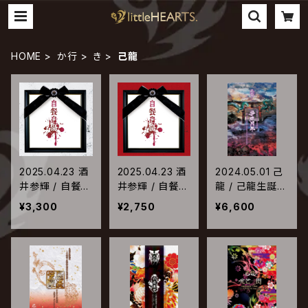
HOME
か行
き
己龍
2025.04.23 酒
2025.04.23 酒
2024.05.01 己
井参輝 / 自餐自
井参輝 / 自餐自
龍 / 己龍生誕十
傷【Type-A】
傷【Type-B】
六周年記念公演
¥3,300
¥2,750
¥6,600
「拾陸周年」Zep
p Haneda