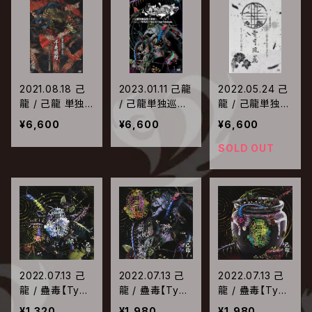
L -己龍生誕12
A〜
周年記念-〜
2021.08.18 己
2023.01.11 己龍
2022.05.24 己
龍 / 己龍 単独
/ 己龍単独巡業
龍 / 己龍単独巡
巡業-千秋楽-
「蠱毒厭魅」～千
業「雪月風花」千
¥6,600
¥6,600
¥6,600
「千幾鵺行」202
秋楽～ 2022年
秋楽・己龍生誕
1年4月10日(土)
09月19日 KT Z
十四周年記念公
SOLD OUT
日本武道館
epp Yokoham
演 2021年12月1
a
6日 豊洲PIT
2022.07.13 己
2022.07.13 己
2022.07.13 己
龍 / 蠱毒【Type
龍 / 蠱毒【Type
龍 / 蠱毒【Type
-C】
-A】
-B】
¥1,320
¥1,980
¥1,980