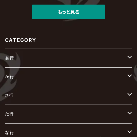
もっと見る
CATEGORY
あ行
あ
か行
R指定
い
か
さ行
AIOLIN
IKUO
怪人二十面奏
う
き
さ
た行
i.D.A
exist†trace
Kαin
VIRGE / ヴァージュ
KISAKI
ザアザア
え
く
し
た
な行