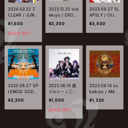
2024.02.22 Z
2023.12.20 suk
2023.09.27 SL
CLEAR / JUNKI
ekiyo / EROSI
APSLY / OUTB
E
O【通常盤】
URST ～The b
¥1,500
¥3,300
¥3,500
est of the CHI
YU～【通常盤】
SOLD OUT
2023.08.27 SP
2023.08.16 超
2023.06.14 su
LENDID GOD G
ジャシー / ごめ
kekiyo / AMO
IRAFFE / REBI
んちゃい。
R
¥3,300
¥1,000
¥1,320
RTH
SOLD OUT