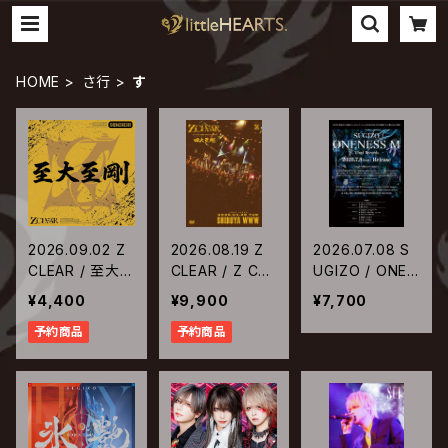
HOME
さ行
す
2026.09.02 Z
2026.08.19 Z
2026.07.08 S
CLEAR / 至大
CLEAR / Z CLE
UGIZO / ONEN
至剛【2ndプレ
AR 5大都市 ON
ESS M【生産限
¥4,400
¥9,900
¥7,700
ス】
EMAN TOUR
定アナログ盤】
予約商品
予約商品
『四大至剛』 TO
UR FINAL at S
HIBUYA WWW
2026.04.28