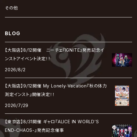
花見桜こうき
Develop One's Faculties
ヒッチコック
Magistina Saga
DOG inthePWO
FEST VAINQUEUR
MIMIZUQ
PENICILLIN
Raphael
HOLLOWGRAM
MERRY / メリー
Ricky
我が為
THE MORTAL
Ruiza
れ
hévn
その他
彩冷える -ayabie-
Kaya
SHIVA
DALLE
SLAPSLY / CHIYU
薔薇の宮殿
DIR EN GREY
hide with Spread Beaver / hide
MUSCLE ATTACK
Toshi
梟
MIYAVI
ベル
Luv PARADE
LEZARD
MORRIE
Lucy
0.1gの誤算
ろ
ROCK AND READ
アリス九號. / ALICE NINE. / A9
cali≠gari
BLOG
JAKIGAN MEISTER
DARRELL
BAROQUE
DEXCORE
HIDE-ZOU
マツタケワークス
Dolly
Plastic Tree
美良政次
HELLBROTH / ヘルブロス
La'veil MizeriA
RENAME
最上川司
LUNA SEA
the Raid.
Royz
有村竜太朗
河村隆一
【大阪店】8/12開催 ニーチェ『IGNITE』発売記念イ
Chanty
TAKE NO BREAK
ビバラッシュ
摩天楼オペラ
TЯicKY
Frantic EMIRY
MIRAGE
The Benjamin
LAB.THE BASEMENT / ラボ ザ ベヰスメント
LIBRAVEL / リブラヴェル
ンストアイベント決定！！
REIGN
Rorschach.inc
ΛrlequiΩ / アルルカン
Janne Da Arc
2026/8/2
DEZERT
THE MADNA
Blu-BiLLioN
ペンタゴン
RAN / 蘭
LIPHLICH
RAZOR
ロマン急行
Angelo
sugar
【大阪店】9/12開催 My Lonely Vacation『秋の体力
deadman
MAMA.
BULL ZEICHEN 88
Lill
測定インスト』開催決定！！
LSN / The LEGENDARY SIX NINE
アンティック-珈琲店-
Jupiter
2026/7/29
DEVILOOF
まみれた / MAMIRETA
BULL FIELD
lynch.
アンフィル
JILUKA
【東京店】8/31開催 ギャロ『ALICE IN WORLD’S
DuelJewel
MALICE MIZER
BREAKERZ
RE:INa
END-CHAOS-』発売記念催事
umbrella