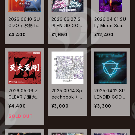
2026.06.10 SU
2026.06.27 S
2026.04.01 SU
GIZO / 氷艶 hy
PLENDID GOD
I / Moon Scap
oen 2025 -鏡
GIRAFFE / Dan
e -After Live
¥4,400
¥1,650
¥12,400
紋の夜叉- オリ
ce Dance Dic
Archive-
ジナル・サウンド
e｜Glow in the
トラック
Sky
2026.05.06 Z
2025.09.14 Sp
2025.04.12 SP
CLEAR / 至大
eechbook / 喋
LENDID GOD G
至剛
読物
IRAFFE / Trinit
¥4,400
¥3,000
¥3,300
y
SOLD OUT