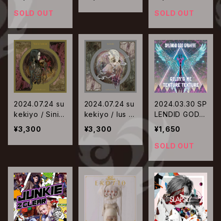
RD
OSS FADE | Hi
gh Discus
SOLD OUT
SOLD OUT
2024.07.24 su
2024.07.24 su
2024.03.30 SP
kekiyo / Sinist
kekiyo / Ius C
LENDID GOD G
ro Cerebrum
erebri【通常盤】
IRAFFE / QILI
¥3,300
¥3,300
¥1,650
【通常盤】
N'G ME | TEX
TURE TEXTUR
SOLD OUT
E