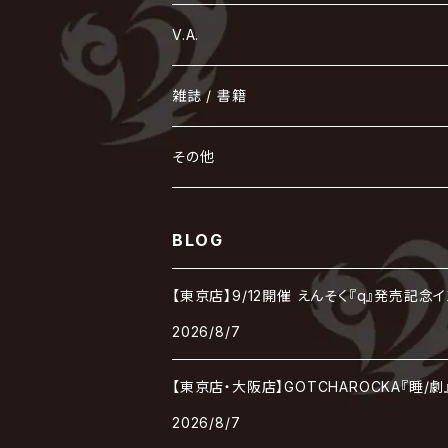
168 / 葵-168-
GOTCHAROCKA
KIRITO / キリト
XANVALA
GREN / グレン
Sick²
DADAROMA
sukekiyo
CONTRASTZ
BugLug
DaizyStripper
HIZAKI
マガツノート
Tourbillon
NEVERLAND
Fatüm
ミスイ
NoGoD
BabyKingdom
MUCC / ムック
YUKIYA / 藤田幸也
rice
ほ
め
よ
り
わ
V.A.
甘い暴力
蛾と蝶
己龍
黒夢
ジグソウ
逹瑯
SCAPEGOAT
HAZUKI / 葉月
D'ESPAIRSRAY
vistlip
machine
Dawnman
FANTASTIC◇CIRCUS
mitsu
NOCTURNAL BLOODLUST
THE BEETHOVEN
ユナイト
Rides In ReVellion
POIDOL
メトロノーム
Leetspeak monsters
wyse
も
る
雑誌 / 書籍
天照
KAMIJO
シド
DAVID / SUI / 縁
SPLENDID GOD GIRAFFE
花見桜こうき
Develop One's Faculties
ヒッチコック
Magistina Saga
DOG inthePWO
FEST VAINQUEUR
MIMIZUQ
PENICILLIN
Raphael
HOLLOWGRAM
MERRY / メリー
Ricky
我が為
THE MORTAL
Ruiza
れ
hévn
その他
彩冷える -ayabie-
Kaya
SHIVA
DALLE
SLAPSLY / CHIYU
薔薇の宮殿
DIR EN GREY
hide with Spread Beaver / hide
MUSCLE ATTACK
Toshi
梟
MIYAVI
ベル
Luv PARADE
LEZARD
MORRIE
Lucy
0.1gの誤算
ろ
ROCK AND READ
アリス九號. / ALICE NINE. / A9
cali≠gari
BLOG
JAKIGAN MEISTER
DARRELL
BAROQUE
DEXCORE
HIDE-ZOU
マツタケワークス
Dolly
Plastic Tree
美良政次
HELLBROTH / ヘルブロス
La'veil MizeriA
RENAME
最上川司
LUNA SEA
the Raid.
Royz
有村竜太朗
河村隆一
【東京店】9/12開催 えんそく『q』発売記念
Chanty
TAKE NO BREAK
ビバラッシュ
摩天楼オペラ
TЯicKY
Frantic EMIRY
MIRAGE
The Benjamin
LAB.THE BASEMENT / ラボ ザ ベヰスメント
LIBRAVEL / リブラヴェル
REIGN
2026/8/7
Rorschach.inc
ΛrlequiΩ / アルルカン
Janne Da Arc
DEZERT
THE MADNA
Blu-BiLLioN
ペンタゴン
RAN / 蘭
LIPHLICH
RAZOR
【東京店・大阪店】GOTCHAROCKA『睡/
ロマン急行
Angelo
sugar
deadman
MAMA.
2026/8/7
BULL ZEICHEN 88
Lill
LSN / The LEGENDARY SIX NINE