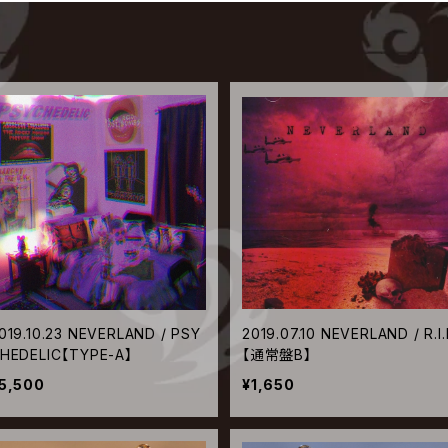
019.10.23 NEVERLAND / PSY
2019.07.10 NEVERLAND / R.I.
HEDELIC【TYPE-A】
【通常盤B】
5,500
¥1,650