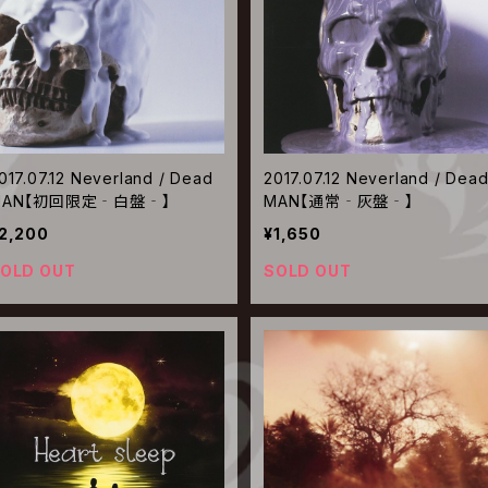
017.07.12 Neverland / Dead
2017.07.12 Neverland / Dea
MAN【初回限定‐白盤‐】
MAN【通常‐灰盤‐】
2,200
¥1,650
OLD OUT
SOLD OUT