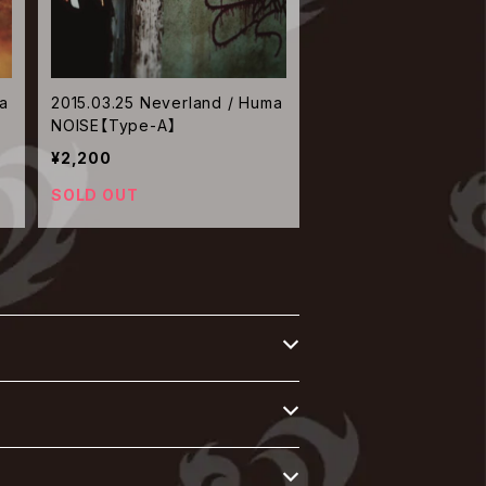
a
2015.03.25 Neverland / Huma
NOISE【Type-A】
¥2,200
SOLD OUT