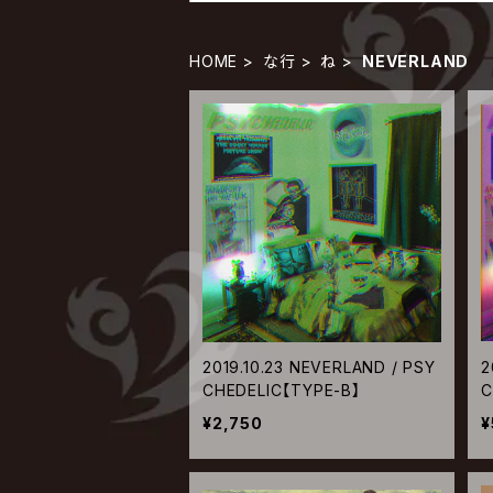
HOME
な行
ね
NEVERLAND
2019.10.23 NEVERLAND / PSY
2
CHEDELIC【TYPE-B】
C
¥2,750
¥