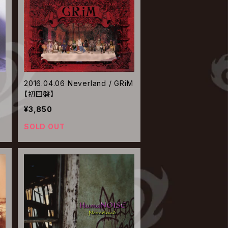
d
2016.04.06 Neverland / GRiM
【初回盤】
¥3,850
SOLD OUT