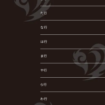
AIOLIN
IKUO
怪人二十面奏
う
き
さ
た行
i.D.A
exist†trace
Kαin
VIRGE / ヴァージュ
KISAKI
ザアザア
え
く
し
た
な行
AKIHIDE
生熊耕治
kein
Waive
キズ
The THIRTEEN
ACE OF SPADES
Crack6
Zeke Deux
DASEIN
お
け
す
ち
な
は行
ACME / アクメ
Initial'L
GACKT
Versailles
KiD
Psycho le Cému
X JAPAN
グラビティ
Z CLEAR
DAIGO
AURORIZE
[ kei ] / 圭
Z CLEAR
CHAQLA.
NIGHTMARE
こ
せ
つ
に
は
ま行
浅葱 / ASAGI
INORAN
KAKUMAY
Verde/
gives
櫻井敦司
LSN / The LEGENDARY SIX NINE
GRIMOIRE
SEESAW
ダウト
OFIAM
仮病
超ジャシー
NAZARE
GOATBED
ゼラ
NiEL
heidi.
そ
て
ぬ
ひ
ま
や行
Azavana
イビツ マル
CASCADE
UCHUSENTAI:NOIZ / 宇宙戦隊NOIZ
ギャロ
さくら前線
LM.C
GLAY
J
TAKURO
陰陽座
Kra
Scarlet Valse
ゴールデンボンバー
零[Hz]
NICOLAS
H.U.G
SOPHIA
D
nurié
HERO
THE MICRO HEAD 4N'S
と
ね
ふ
み
や
ら行
Acid Black Cherry
色々な十字架
the GazettE
清春
Sadie
えんそく
gremlins
-真天地開闢集団-ジグザグ
DazzlingBAD
SUGIZO
コドモドラゴン
仙台貨物
BUCK-TICK
ZOMBIE / ぞんび
DIAURA
美炎-BIEN-
MAO / マオ from SID
東京花嫁
NETH PRIERE CAIN
Far East Dizain
未完成アリス
ヤミテラ / 外道反逆者ヤミテラ
の
へ
む
ゆ
ら
わ行
Ashmaze.