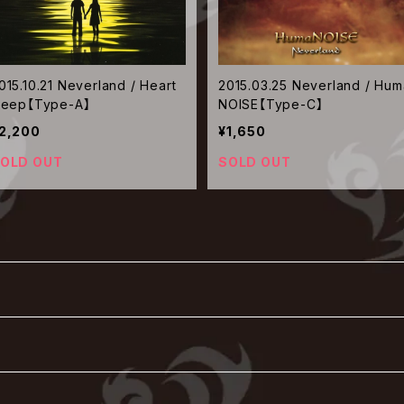
015.10.21 Neverland / Heart
2015.03.25 Neverland / Hum
leep【Type-A】
NOISE【Type-C】
2,200
¥1,650
OLD OUT
SOLD OUT