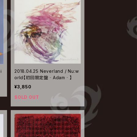
i
2018.04.25 Neverland / Nu:w
orld【初回限定盤‐Adam‐】
¥3,850
SOLD OUT