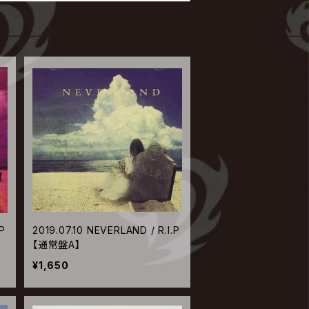
P
2019.07.10 NEVERLAND / R.I.P
【通常盤A】
¥1,650