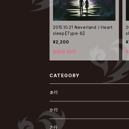
2015.10.21 Neverland / Heart
2
sleep【Type-B】
s
¥2,200
¥
SOLD OUT
S
CATEGORY
あ行
あ
か行
R指定
い
か
さ行