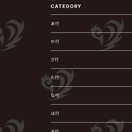
CATEGORY
あ行
あ
か行
R指定
い
か
さ行
AIOLIN
IKUO
怪人二十面奏
う
き
さ
た行
i.D.A
exist†trace
Kαin
VIRGE / ヴァージュ
KISAKI
ザアザア
え
く
し
た
な行
AKIHIDE
生熊耕治
kein
Waive
キズ
The THIRTEEN
ACE OF SPADES
Crack6
Zeke Deux
DASEIN
お
け
す
ち
な
は行
ACME / アクメ
Initial'L
GACKT
Versailles
KiD
Psycho le Cému
X JAPAN
グラビティ
Z CLEAR
DAIGO
AURORIZE
[ kei ] / 圭
Z CLEAR
CHAQLA.
NIGHTMARE
こ
せ
つ
に
は
ま行