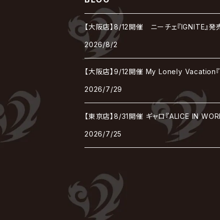
BAROQUE
DEXCORE
HIDE-ZOU
マツタケワークス
Dolly
Plastic Tree
美良政次
HELLBROTH / ヘルブロス
La'veil MizeriA
RENAME
最上川司
LUNA SEA
the Raid.
Royz
有村竜太朗
河村隆一
【大阪店】8/12開催 ニーチェ『IGNITE
Chanty
TAKE NO BREAK
ビバラッシュ
摩天楼オペラ
TЯicKY
Frantic EMIRY
MIRAGE
The Benjamin
LAB.THE BASEMENT / ラボ ザ ベヰスメント
LIBRAVEL / リブラヴェル
REIGN
2026/8/2
Rorschach.inc
ΛrlequiΩ / アルルカン
Janne Da Arc
DEZERT
THE MADNA
Blu-BiLLioN
ペンタゴン
RAN / 蘭
LIPHLICH
RAZOR
【大阪店】9/12開催 My Lonely Vaca
ロマン急行
Angelo
sugar
deadman
MAMA.
2026/7/29
BULL ZEICHEN 88
Lill
LSN / The LEGENDARY SIX NINE
アンティック-珈琲店-
Jupiter
【東京店】8/31開催 ギャロ『ALICE IN WO
DEVILOOF
まみれた / MAMIRETA
BULL FIELD
lynch.
アンフィル
2026/7/25
JILUKA
DuelJewel
MALICE MIZER
BREAKERZ
RE:INa
umbrella
JILS
D'ERLANGER
BLAZE
SHIN
電脳ヒメカ
The Brow Beat