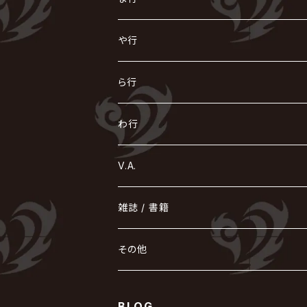
浅葱 / ASAGI
INORAN
KAKUMAY
Verde/
gives
櫻井敦司
LSN / The LEGENDARY SIX NINE
GRIMOIRE
SEESAW
ダウト
OFIAM
仮病
超ジャシー
NAZARE
GOATBED
ゼラ
NiEL
heidi.
そ
て
ぬ
ひ
ま
や行
Azavana
イビツ マル
CASCADE
UCHUSENTAI:NOIZ / 宇宙戦隊NOIZ
ギャロ
さくら前線
LM.C
GLAY
J
TAKURO
陰陽座
Kra
Scarlet Valse
ゴールデンボンバー
零[Hz]
NICOLAS
H.U.G
SOPHIA
D
nurié
HERO
THE MICRO HEAD 4N'S
と
ね
ふ
み
や
ら行
Acid Black Cherry
色々な十字架
the GazettE
清春
Sadie
えんそく
gremlins
-真天地開闢集団-ジグザグ
DazzlingBAD
SUGIZO
コドモドラゴン
仙台貨物
BUCK-TICK
ZOMBIE / ぞんび
DIAURA
美炎-BIEN-
MAO / マオ from SID
東京花嫁
NETH PRIERE CAIN
Far East Dizain
未完成アリス
ヤミテラ / 外道反逆者ヤミテラ
の
へ
む
ゆ
ら
わ行
Ashmaze.
168 / 葵-168-
GOTCHAROCKA
KIRITO / キリト
XANVALA
GREN / グレン
Sick²
DADAROMA
sukekiyo
CONTRASTZ
BugLug
DaizyStripper
HIZAKI
マガツノート
Tourbillon
NEVERLAND
Fatüm
ミスイ
NoGoD
BabyKingdom
MUCC / ムック
YUKIYA / 藤田幸也
rice
ほ
め
よ
り
わ
V.A.
甘い暴力
蛾と蝶
己龍
黒夢
ジグソウ
逹瑯
SCAPEGOAT
HAZUKI / 葉月
D'ESPAIRSRAY
vistlip
machine
Dawnman
FANTASTIC◇CIRCUS
mitsu
NOCTURNAL BLOODLUST
THE BEETHOVEN
ユナイト
Rides In ReVellion
POIDOL
メトロノーム
Leetspeak monsters
wyse
も
る
雑誌 / 書籍
天照
KAMIJO
シド
DAVID / SUI / 縁
SPLENDID GOD GIRAFFE
花見桜こうき
Develop One's Faculties
ヒッチコック
Magistina Saga
DOG inthePWO
FEST VAINQUEUR
MIMIZUQ
PENICILLIN
Raphael
HOLLOWGRAM
MERRY / メリー
Ricky
我が為
THE MORTAL
Ruiza
れ
hévn
その他
彩冷える -ayabie-
Kaya
SHIVA
DALLE
SLAPSLY / CHIYU
薔薇の宮殿
DIR EN GREY
hide with Spread Beaver / hide
MUSCLE ATTACK
Toshi
梟
MIYAVI
ベル
Luv PARADE
LEZARD
MORRIE
Lucy
0.1gの誤算
ろ
ROCK AND READ
アリス九號. / ALICE NINE. / A9
cali≠gari
BLOG
JAKIGAN MEISTER
DARRELL