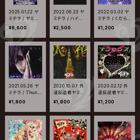
2025.01.22 ヤ
2022.06.22 ヤ
2022.03.02 ヤ
ミテラ / ヤミテ
ミテラ / ハイテ
ミテラ / くだら
ラ2024 TOUR
イラオユエ
ね世界
¥6,600
¥2,500
¥1,200
ヤミテラッシュH
YPER TOUR FI
NAL 2024年4
月2日（火）Zep
p Shinjuku
2021.05.26 ヤ
2020.10.07 外
2020.02.12 外
ミテラ / Thund
道反逆者ヤミテ
道反逆者ヤミテ
erbolt
ラ / 火花
ラ / ナンセンス
¥1,800
¥1,800
¥1,200