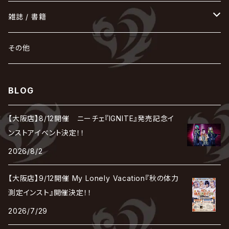
己龍
黒夢
ジグソウ
逹瑯
SCAPEGOAT
HAZUKI / 葉月
D'ESPAIRSRAY
vistlip
machine
Dawnman
FANTASTIC◇CIRCUS
mitsu
NOCTURNAL BLOODLUST
THE BEETHOVEN
ユナイト
Rides In ReVellion
POIDOL
メトロノーム
Leetspeak monsters
wyse
も
る
雑誌 / 書籍
天照
KAMIJO
シド
DAVID / SUI / 縁
SPLENDID GOD GIRAFFE
花見桜こうき
Develop One's Faculties
ヒッチコック
Magistina Saga
DOG inthePWO
FEST VAINQUEUR
MIMIZUQ
PENICILLIN
Raphael
HOLLOWGRAM
MERRY / メリー
Ricky
我が為
THE MORTAL
Ruiza
れ
hévn
その他
彩冷える -ayabie-
Kaya
SHIVA
DALLE
SLAPSLY / CHIYU
薔薇の宮殿
DIR EN GREY
hide with Spread Beaver / hide
MUSCLE ATTACK
Toshi
梟
MIYAVI
ベル
Luv PARADE
LEZARD
MORRIE
Lucy
0.1gの誤算
ろ
ROCK AND READ
アリス九號. / ALICE NINE. / A9
cali≠gari
BLOG
JAKIGAN MEISTER
DARRELL
BAROQUE
DEXCORE
HIDE-ZOU
マツタケワークス
Dolly
Plastic Tree
美良政次
HELLBROTH / ヘルブロス
La'veil MizeriA
RENAME
最上川司
LUNA SEA
the Raid.
Royz
有村竜太朗
河村隆一
【大阪店】8/12開催 ニーチェ『IGNITE』発売記念イ
Chanty
TAKE NO BREAK
ビバラッシュ
摩天楼オペラ
TЯicKY
Frantic EMIRY
MIRAGE
The Benjamin
LAB.THE BASEMENT / ラボ ザ ベヰスメント
LIBRAVEL / リブラヴェル
ンストアイベント決定！！
REIGN
Rorschach.inc
ΛrlequiΩ / アルルカン
Janne Da Arc
2026/8/2
DEZERT
THE MADNA
Blu-BiLLioN
ペンタゴン
RAN / 蘭
LIPHLICH
RAZOR
ロマン急行
Angelo
sugar
【大阪店】9/12開催 My Lonely Vacation『秋の体力
deadman
MAMA.
BULL ZEICHEN 88
Lill
測定インスト』開催決定！！
LSN / The LEGENDARY SIX NINE
アンティック-珈琲店-
Jupiter
2026/7/29
DEVILOOF
まみれた / MAMIRETA
BULL FIELD
lynch.