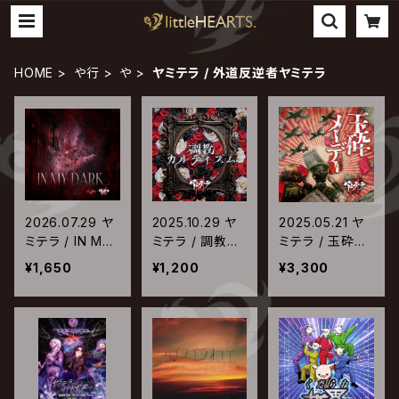
HOME
や行
や
ヤミテラ / 外道反逆者ヤミテラ
2026.07.29 ヤ
2025.10.29 ヤ
2025.05.21 ヤ
ミテラ / IN MY
ミテラ / 調教カ
ミテラ / 玉砕メ
DARK
ルティズム
ーデー
¥1,650
¥1,200
¥3,300