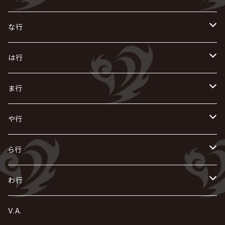
i.D.A
exist†trace
Kαin
VIRGE / ヴァージュ
KISAKI
ザアザア
え
く
し
た
な行
AKIHIDE
生熊耕治
kein
Waive
キズ
The THIRTEEN
ACE OF SPADES
Crack6
Zeke Deux
DASEIN
お
け
す
ち
な
は行
ACME / アクメ
Initial'L
GACKT
Versailles
KiD
Psycho le Cému
X JAPAN
グラビティ
Z CLEAR
DAIGO
AURORIZE
[ kei ] / 圭
Z CLEAR
CHAQLA.
NIGHTMARE
こ
せ
つ
に
は
ま行
浅葱 / ASAGI
INORAN
KAKUMAY
Verde/
gives
櫻井敦司
LSN / The LEGENDARY SIX NINE
GRIMOIRE
SEESAW
ダウト
OFIAM
仮病
超ジャシー
NAZARE
GOATBED
ゼラ
NiEL
heidi.
そ
て
ぬ
ひ
ま
や行
Azavana
イビツ マル
CASCADE
UCHUSENTAI:NOIZ / 宇宙戦隊NOIZ
ギャロ
さくら前線
LM.C
GLAY
J
TAKURO
陰陽座
Kra
Scarlet Valse
ゴールデンボンバー
零[Hz]
NICOLAS
H.U.G
SOPHIA
D
nurié
HERO
THE MICRO HEAD 4N'S
と
ね
ふ
み
や
ら行
Acid Black Cherry
色々な十字架
the GazettE
清春
Sadie
えんそく
gremlins
-真天地開闢集団-ジグザグ
DazzlingBAD
SUGIZO
コドモドラゴン
仙台貨物
BUCK-TICK
ZOMBIE / ぞんび
DIAURA
美炎-BIEN-
MAO / マオ from SID
東京花嫁
NETH PRIERE CAIN
Far East Dizain
未完成アリス
ヤミテラ / 外道反逆者ヤミテラ
の
へ
む
ゆ
ら
わ行
Ashmaze.
168 / 葵-168-
GOTCHAROCKA
KIRITO / キリト
XANVALA
GREN / グレン
Sick²
DADAROMA
sukekiyo
CONTRASTZ
BugLug
DaizyStripper
HIZAKI
マガツノート
Tourbillon
NEVERLAND
Fatüm
ミスイ
NoGoD
BabyKingdom
MUCC / ムック
YUKIYA / 藤田幸也
rice
ほ
め
よ
り
わ
V.A.
甘い暴力
蛾と蝶