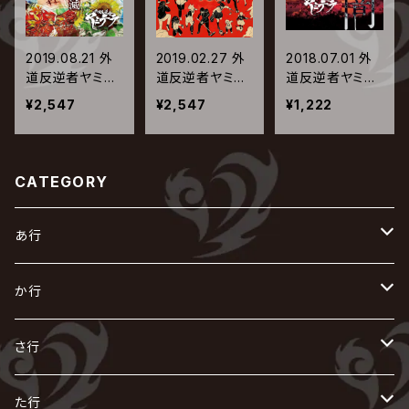
2019.08.21 外
2019.02.27 外
2018.07.01 外
道反逆者ヤミテ
道反逆者ヤミテ
道反逆者ヤミテ
ラ / メンヘラ撲
ラ / 暴動Peopl
ラ / 夕闇
¥2,547
¥2,547
¥1,222
滅
e
CATEGORY
あ行
あ
か行
R指定
い
か
さ行
AIOLIN
IKUO
怪人二十面奏
う
き
さ
た行