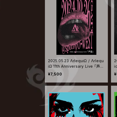
2025.05.23 ΛrlequiΩ / Λrlequ
2
iΩ 11th Anniversary Live 「声
i
息」
¥7,500
¥