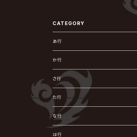
CATEGORY
あ行
あ
か行
R指定
い
か
さ行
AIOLIN
IKUO
怪人二十面奏
う
き
さ
た行
i.D.A
exist†trace
Kαin
VIRGE / ヴァージュ
KISAKI
ザアザア
え
く
し
た
な行
AKIHIDE
生熊耕治
kein
Waive
キズ
The THIRTEEN
ACE OF SPADES
Crack6
Zeke Deux
DASEIN
お
け
す
ち
な
は行