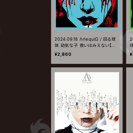
2024.09.18 ΛrlequiΩ / 回る球
2
体 幼気な子 救いはみえない【初
回限定盤A】
¥2,860
¥