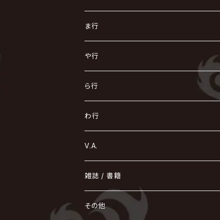
ACME / アクメ
Initial'L
GACKT
Versailles
KiD
Psycho le Cému
X JAPAN
グラビティ
Z CLEAR
DAIGO
AURORIZE
[ kei ] / 圭
Z CLEAR
CHAQLA.
NIGHTMARE
こ
せ
つ
に
は
ま行
浅葱 / ASAGI
INORAN
KAKUMAY
Verde/
gives
櫻井敦司
LSN / The LEGENDARY SIX NINE
GRIMOIRE
SEESAW
ダウト
OFIAM
仮病
超ジャシー
NAZARE
GOATBED
ゼラ
NiEL
heidi.
そ
て
ぬ
ひ
ま
や行
Azavana
イビツ マル
CASCADE
UCHUSENTAI:NOIZ / 宇宙戦隊NOIZ
ギャロ
さくら前線
LM.C
GLAY
J
TAKURO
陰陽座
Kra
Scarlet Valse
ゴールデンボンバー
零[Hz]
NICOLAS
H.U.G
SOPHIA
D
nurié
HERO
THE MICRO HEAD 4N'S
と
ね
ふ
み
や
ら行
Acid Black Cherry
色々な十字架
the GazettE
清春
Sadie
えんそく
gremlins
-真天地開闢集団-ジグザグ
DazzlingBAD
SUGIZO
コドモドラゴン
仙台貨物
BUCK-TICK
ZOMBIE / ぞんび
DIAURA
美炎-BIEN-
MAO / マオ from SID
東京花嫁
NETH PRIERE CAIN
Far East Dizain
未完成アリス
ヤミテラ / 外道反逆者ヤミテラ
の
へ
む
ゆ
ら
わ行
Ashmaze.
168 / 葵-168-
GOTCHAROCKA
KIRITO / キリト
XANVALA
GREN / グレン
Sick²
DADAROMA
sukekiyo
CONTRASTZ
BugLug
DaizyStripper
HIZAKI
マガツノート
Tourbillon
NEVERLAND
Fatüm
ミスイ
NoGoD
BabyKingdom
MUCC / ムック
YUKIYA / 藤田幸也
rice
ほ
め
よ
り
わ
V.A.
甘い暴力
蛾と蝶
己龍
黒夢
ジグソウ
逹瑯
SCAPEGOAT
HAZUKI / 葉月
D'ESPAIRSRAY
vistlip
machine
Dawnman
FANTASTIC◇CIRCUS
mitsu
NOCTURNAL BLOODLUST
THE BEETHOVEN
ユナイト
Rides In ReVellion
POIDOL
メトロノーム
Leetspeak monsters
wyse
も
る
雑誌 / 書籍
天照
KAMIJO
シド
DAVID / SUI / 縁
SPLENDID GOD GIRAFFE
花見桜こうき
Develop One's Faculties
ヒッチコック
Magistina Saga
DOG inthePWO
FEST VAINQUEUR
MIMIZUQ
PENICILLIN
Raphael
HOLLOWGRAM
MERRY / メリー
Ricky
我が為
THE MORTAL
Ruiza
れ
hévn
その他
彩冷える -ayabie-
Kaya
SHIVA
DALLE
SLAPSLY / CHIYU