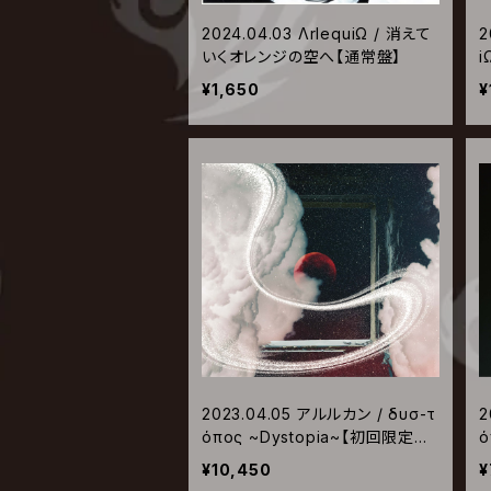
2024.04.03 ΛrlequiΩ / 消えて
2
いくオレンジの空へ【通常盤】
i
¥1,650
¥
2023.04.05 アルルカン / δυσ-τ
2
όπος ~Dystopia~【初回限定盤
ό
B】
A
¥10,450
¥