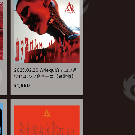
通
2025.02.26 ΛrlequiΩ / 血ヲ通
ワセロ、ソノ命全テニ。【通常盤】
¥1,650