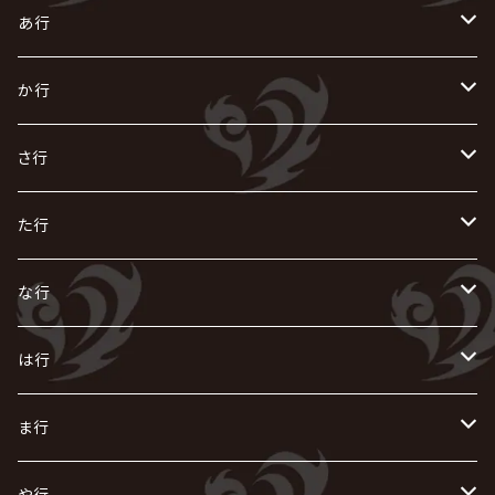
あ行
あ
か行
R指定
い
か
さ行
AIOLIN
IKUO
怪人二十面奏
う
き
さ
た行
i.D.A
exist†trace
Kαin
VIRGE / ヴァージュ
KISAKI
ザアザア
え
く
し
た
な行
AKIHIDE
生熊耕治
kein
Waive
キズ
The THIRTEEN
ACE OF SPADES
Crack6
Zeke Deux
DASEIN
お
け
す
ち
な
は行
ACME / アクメ
Initial'L
GACKT
Versailles
KiD
Psycho le Cému
X JAPAN
グラビティ
Z CLEAR
DAIGO
AURORIZE
[ kei ] / 圭
Z CLEAR
CHAQLA.
NIGHTMARE
こ
せ
つ
に
は
ま行
浅葱 / ASAGI
INORAN
KAKUMAY
Verde/
gives
櫻井敦司
LSN / The LEGENDARY SIX NINE
GRIMOIRE
SEESAW
ダウト
OFIAM
仮病
超ジャシー
NAZARE
GOATBED
ゼラ
NiEL
heidi.
そ
て
ぬ
ひ
ま
や行