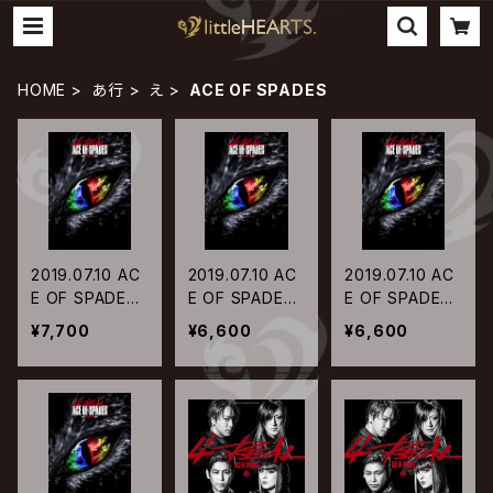
HOME
あ行
え
ACE OF SPADES
2019.07.10 AC
2019.07.10 AC
2019.07.10 AC
E OF SPADES
E OF SPADES
E OF SPADES
/ ACE OF SPA
/ ACE OF SPA
/ ACE OF SPA
¥7,700
¥6,600
¥6,600
DES 1st. TOUR
DES 1st. TOUR
DES 1st. TOUR
2019 “4REAL”
2019 “4REAL”
2019 “4REAL”
-Legendary ni
-Legendary ni
-Legendary ni
ght-【初回生産
ght-【通常盤Blu
ght-【初回生産
限定盤Blu-ray】
-ray】
限定盤DVD】