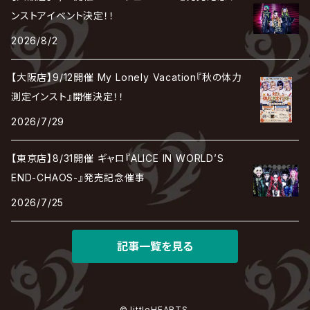
TAKE NO BREAK
ビバラッシュ
摩天楼オペラ
TЯicKY
Frantic EMIRY
MIRAGE
The Benjamin
LAB.THE BASEMENT / ラボ ザ ベヰスメント
LIBRAVEL / リブラヴェル
ンストアイベント決定！！
REIGN
Rorschach.inc
ΛrlequiΩ / アルルカン
Janne Da Arc
2026/8/2
DEZERT
THE MADNA
Blu-BiLLioN
ペンタゴン
RAN / 蘭
LIPHLICH
RAZOR
ロマン急行
Angelo
sugar
【大阪店】9/12開催 My Lonely Vacation『秋の体力
deadman
MAMA.
BULL ZEICHEN 88
Lill
測定インスト』開催決定！！
LSN / The LEGENDARY SIX NINE
アンティック-珈琲店-
Jupiter
2026/7/29
DEVILOOF
まみれた / MAMIRETA
BULL FIELD
lynch.
アンフィル
JILUKA
【東京店】8/31開催 ギャロ『ALICE IN WORLD’S
DuelJewel
MALICE MIZER
BREAKERZ
RE:INa
END-CHAOS-』発売記念催事
umbrella
JILS
2026/7/25
D'ERLANGER
BLAZE
SHIN
電脳ヒメカ
The Brow Beat
記事一覧を見る
Jin-Machine
© littleHEARTS.