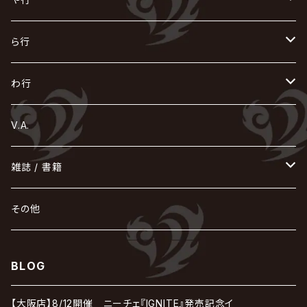
Azavana
イビツ マル
CASCADE
UCHUSENTAI:NOIZ / 宇宙戦隊NOIZ
ギャロ
さくら前線
LM.C
GLAY
J
TAKURO
陰陽座
Kra
Scarlet Valse
ゴールデンボンバー
零[Hz]
NICOLAS
H.U.G
SOPHIA
D
nurié
HERO
THE MICRO HEAD 4N'S
と
ね
ふ
み
や
ら行
Acid Black Cherry
色々な十字架
the GazettE
清春
Sadie
えんそく
gremlins
-真天地開闢集団-ジグザグ
DazzlingBAD
SUGIZO
コドモドラゴン
仙台貨物
BUCK-TICK
ZOMBIE / ぞんび
DIAURA
美炎-BIEN-
MAO / マオ from SID
東京花嫁
NETH PRIERE CAIN
Far East Dizain
未完成アリス
ヤミテラ / 外道反逆者ヤミテラ
の
へ
む
ゆ
ら
わ行
Ashmaze.
168 / 葵-168-
GOTCHAROCKA
KIRITO / キリト
XANVALA
GREN / グレン
Sick²
DADAROMA
sukekiyo
CONTRASTZ
BugLug
DaizyStripper
HIZAKI
マガツノート
Tourbillon
NEVERLAND
Fatüm
ミスイ
NoGoD
BabyKingdom
MUCC / ムック
YUKIYA / 藤田幸也
rice
ほ
め
よ
り
わ
V.A.
甘い暴力
蛾と蝶
己龍
黒夢
ジグソウ
逹瑯
SCAPEGOAT
HAZUKI / 葉月
D'ESPAIRSRAY
vistlip
machine
Dawnman
FANTASTIC◇CIRCUS
mitsu
NOCTURNAL BLOODLUST
THE BEETHOVEN
ユナイト
Rides In ReVellion
POIDOL
メトロノーム
Leetspeak monsters
wyse
も
る
雑誌 / 書籍
天照
KAMIJO
シド
DAVID / SUI / 縁
SPLENDID GOD GIRAFFE
花見桜こうき
Develop One's Faculties
ヒッチコック
Magistina Saga
DOG inthePWO
FEST VAINQUEUR
MIMIZUQ
PENICILLIN
Raphael
HOLLOWGRAM
MERRY / メリー
Ricky
我が為
THE MORTAL
Ruiza
れ
hévn
その他
彩冷える -ayabie-
Kaya
SHIVA
DALLE
SLAPSLY / CHIYU
薔薇の宮殿
DIR EN GREY
hide with Spread Beaver / hide
MUSCLE ATTACK
Toshi
梟
MIYAVI
ベル
Luv PARADE
LEZARD
MORRIE
Lucy
0.1gの誤算
ろ
ROCK AND READ
アリス九號. / ALICE NINE. / A9
cali≠gari
BLOG
JAKIGAN MEISTER
DARRELL
BAROQUE
DEXCORE
HIDE-ZOU
マツタケワークス
Dolly
Plastic Tree
美良政次
HELLBROTH / ヘルブロス
La'veil MizeriA
RENAME
最上川司
LUNA SEA
the Raid.
Royz
有村竜太朗
河村隆一
【大阪店】8/12開催 ニーチェ『IGNITE』発売記念イ
Chanty