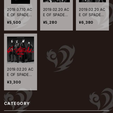
2019.07.10 AC
2019.02.20 AC
2019.02.20 AC
E OF SPADES
E OF SPADES
E OF SPADES
/ ACE OF SPA
/ 4REAL【CD +
/ 4REAL【CD +
¥5,500
¥5,280
¥6,380
DES 1st. TOUR
DVD】
Blu-ray】
2019 “4REAL”
-Legendary ni
ght-【通常盤DV
D】
2019.02.20 AC
E OF SPADES
/ 4REAL【CD o
¥3,300
nly】
CATEGORY