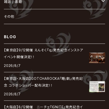
POIDOL
メトロノーム
Leetspeak monsters
wyse
も
る
雑誌 / 書籍
天照
KAMIJO
シド
DAVID / SUI / 縁
SPLENDID GOD GIRAFFE
花見桜こうき
Develop One's Faculties
ヒッチコック
Magistina Saga
DOG inthePWO
FEST VAINQUEUR
MIMIZUQ
PENICILLIN
Raphael
HOLLOWGRAM
MERRY / メリー
Ricky
我が為
THE MORTAL
Ruiza
れ
hévn
その他
彩冷える -ayabie-
Kaya
SHIVA
DALLE
SLAPSLY / CHIYU
薔薇の宮殿
DIR EN GREY
hide with Spread Beaver / hide
MUSCLE ATTACK
Toshi
梟
MIYAVI
ベル
Luv PARADE
LEZARD
MORRIE
Lucy
0.1gの誤算
ろ
ROCK AND READ
アリス九號. / ALICE NINE. / A9
cali≠gari
BLOG
JAKIGAN MEISTER
DARRELL
BAROQUE
DEXCORE
HIDE-ZOU
マツタケワークス
Dolly
Plastic Tree
美良政次
HELLBROTH / ヘルブロス
La'veil MizeriA
RENAME
最上川司
LUNA SEA
the Raid.
Royz
有村竜太朗
河村隆一
【東京店】9/12開催 えんそく『q』発売記念インストア
Chanty
TAKE NO BREAK
ビバラッシュ
摩天楼オペラ
TЯicKY
Frantic EMIRY
MIRAGE
The Benjamin
LAB.THE BASEMENT / ラボ ザ ベヰスメント
LIBRAVEL / リブラヴェル
イベント開催決定！！
REIGN
Rorschach.inc
ΛrlequiΩ / アルルカン
Janne Da Arc
2026/8/7
DEZERT
THE MADNA
Blu-BiLLioN
ペンタゴン
RAN / 蘭
LIPHLICH
RAZOR
ロマン急行
Angelo
sugar
【東京店・大阪店】GOTCHAROCKA『睡/劇』発売記
deadman
MAMA.
BULL ZEICHEN 88
Lill
念 コラボショッパー配布決定！！
LSN / The LEGENDARY SIX NINE
アンティック-珈琲店-
Jupiter
2026/8/7
DEVILOOF
まみれた / MAMIRETA
BULL FIELD
lynch.
アンフィル
JILUKA
【大阪店】8/12開催 ニーチェ『IGNITE』発売記念イ
DuelJewel
MALICE MIZER