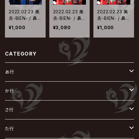
2022.02.23 美
2022.02.23 美
2022.02.23 美
炎-BIEN- / 鼻水
炎-BIEN- / 鼻吹
炎-BIEN- / 鼻吹
木【通常盤】
雪【完全生産限
雪【通常盤】
¥1,000
¥3,080
¥1,000
定盤】
CATEGORY
あ行
あ
か行
R指定
い
か
さ行
AIOLIN
IKUO
怪人二十面奏
う
き
さ
た行