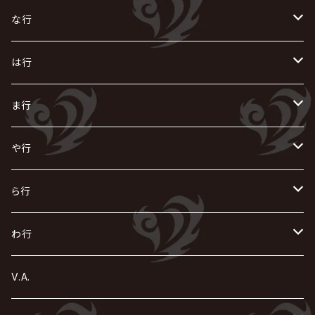
i.D.A
exist†trace
Kαin
VIRGE / ヴァージュ
KISAKI
ザアザア
え
く
し
た
な行
AKIHIDE
生熊耕治
kein
Waive
キズ
The THIRTEEN
ACE OF SPADES
Crack6
Zeke Deux
DASEIN
お
け
す
ち
な
は行
ACME / アクメ
Initial'L
GACKT
Versailles
KiD
Psycho le Cému
X JAPAN
グラビティ
Z CLEAR
DAIGO
AURORIZE
[ kei ] / 圭
Z CLEAR
CHAQLA.
NIGHTMARE
こ
せ
つ
に
は
ま行
浅葱 / ASAGI
INORAN
KAKUMAY
Verde/
gives
櫻井敦司
LSN / The LEGENDARY SIX NINE
GRIMOIRE
SEESAW
ダウト
OFIAM
仮病
超ジャシー
NAZARE
GOATBED
ゼラ
NiEL
heidi.
そ
て
ぬ
ひ
ま
や行
Azavana
イビツ マル
CASCADE
UCHUSENTAI:NOIZ / 宇宙戦隊NOIZ
ギャロ
さくら前線
LM.C
GLAY
J
TAKURO
陰陽座
Kra
Scarlet Valse
ゴールデンボンバー
零[Hz]
NICOLAS
H.U.G
SOPHIA
D
nurié
HERO
THE MICRO HEAD 4N'S
と
ね
ふ
み
や
ら行
Acid Black Cherry
色々な十字架
the GazettE
清春
Sadie
えんそく
gremlins
-真天地開闢集団-ジグザグ
DazzlingBAD
SUGIZO
コドモドラゴン
仙台貨物
BUCK-TICK
ZOMBIE / ぞんび
DIAURA
美炎-BIEN-
MAO / マオ from SID
東京花嫁
NETH PRIERE CAIN
Far East Dizain
未完成アリス
ヤミテラ / 外道反逆者ヤミテラ
の
へ
む
ゆ
ら
わ行
Ashmaze.
168 / 葵-168-
GOTCHAROCKA
KIRITO / キリト
XANVALA
GREN / グレン
Sick²
DADAROMA
sukekiyo
CONTRASTZ
BugLug
DaizyStripper
HIZAKI
マガツノート
Tourbillon
NEVERLAND
Fatüm
ミスイ
NoGoD
BabyKingdom
MUCC / ムック
YUKIYA / 藤田幸也
rice
ほ
め
よ
り
わ
V.A.
甘い暴力
蛾と蝶
己龍
黒夢
ジグソウ
逹瑯
SCAPEGOAT
HAZUKI / 葉月
D'ESPAIRSRAY
vistlip
machine
Dawnman
FANTASTIC◇CIRCUS
mitsu
NOCTURNAL BLOODLUST
THE BEETHOVEN
ユナイト
Rides In ReVellion