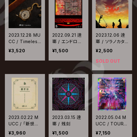
盤】
2023.12.28 MU
2022.09.21 逹
2023.12.06 逹
CC / Timeless
瑯 / エンドロー
瑯 / ソラノカタ
【通常盤】
ル【通常盤】
チ【通常盤】
¥3,520
¥1,500
¥2,500
SOLD OUT
2023.02.22 M
2023.03.15 逹
2022.05.04 M
UCC / 「新世
瑯 / 残刻
UCC / TOUR 2
界」映像全集 高
02X 惡-The br
¥3,960
¥1,500
¥7,150
画質盤
ightness WOR