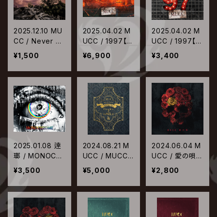
2025.12.10 MU
2025.04.02 M
2025.04.02 M
CC / Never Ev
UCC / 1997【初
UCC / 1997【通
ergreen【通常
回限定盤】
常盤】
¥1,500
¥6,900
¥3,400
盤】
2025.01.08 逹
2024.08.21 M
2024.06.04 M
瑯 / MONOCH
UCC / MUCC 2
UCC / 愛の唄
ROME
5th Anniversar
【初回盤】
¥3,500
¥5,000
¥2,800
y TOUR Grand
Final Bring the
End to「Timele
ss」&「WORLD」
【通常盤】