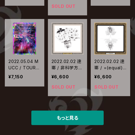
LD is GONER
SOLD OUT
【通常盤Blu-ra
y】
2022.05.04 M
2022.02.02 逹
2022.02.02 逹
UCC / TOUR 2
瑯 / 非科学方程
瑯 / =(equal)
02X 惡-The br
式【完全生産限
【完全生産限定
¥7,150
¥6,600
¥6,600
ightness WOR
定盤】
盤】
LD is GONER
SOLD OUT
SOLD OUT
【通常盤DVD】
もっと見る