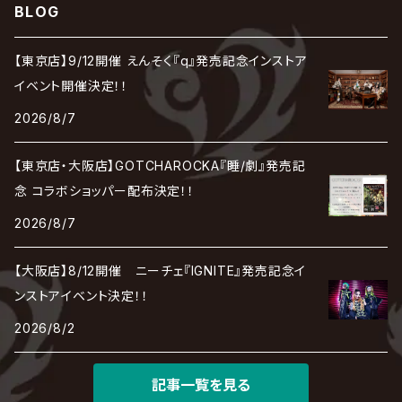
cali≠gari
BLOG
JAKIGAN MEISTER
DARRELL
BAROQUE
DEXCORE
HIDE-ZOU
マツタケワークス
Dolly
Plastic Tree
美良政次
HELLBROTH / ヘルブロス
La'veil MizeriA
RENAME
最上川司
LUNA SEA
the Raid.
Royz
有村竜太朗
河村隆一
【東京店】9/12開催 えんそく『q』発売記念インストア
Chanty
TAKE NO BREAK
ビバラッシュ
摩天楼オペラ
TЯicKY
Frantic EMIRY
MIRAGE
The Benjamin
LAB.THE BASEMENT / ラボ ザ ベヰスメント
LIBRAVEL / リブラヴェル
イベント開催決定！！
REIGN
Rorschach.inc
ΛrlequiΩ / アルルカン
Janne Da Arc
2026/8/7
DEZERT
THE MADNA
Blu-BiLLioN
ペンタゴン
RAN / 蘭
LIPHLICH
RAZOR
ロマン急行
Angelo
sugar
【東京店・大阪店】GOTCHAROCKA『睡/劇』発売記
deadman
MAMA.
BULL ZEICHEN 88
Lill
念 コラボショッパー配布決定！！
LSN / The LEGENDARY SIX NINE
アンティック-珈琲店-
Jupiter
2026/8/7
DEVILOOF
まみれた / MAMIRETA
BULL FIELD
lynch.
アンフィル
JILUKA
【大阪店】8/12開催 ニーチェ『IGNITE』発売記念イ
DuelJewel
MALICE MIZER
BREAKERZ
RE:INa
ンストアイベント決定！！
umbrella
JILS
2026/8/2
D'ERLANGER
BLAZE
SHIN
電脳ヒメカ
The Brow Beat
記事一覧を見る