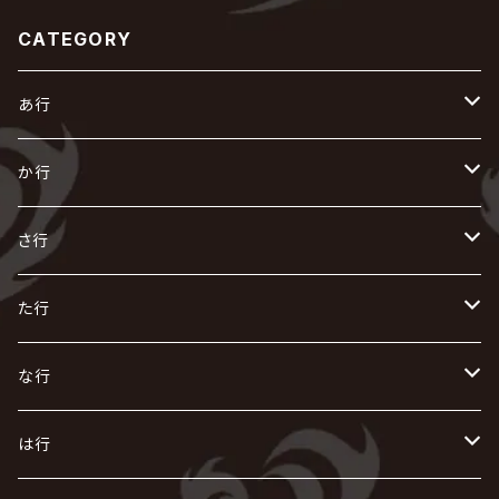
CATEGORY
あ行
あ
か行
R指定
い
か
さ行
AIOLIN
IKUO
怪人二十面奏
う
き
さ
た行
i.D.A
exist†trace
Kαin
VIRGE / ヴァージュ
KISAKI
ザアザア
え
く
し
た
な行
AKIHIDE
生熊耕治
kein
Waive
キズ
The THIRTEEN
ACE OF SPADES
Crack6
Zeke Deux
DASEIN
お
け
す
ち
な
は行
ACME / アクメ
Initial'L
GACKT
Versailles
KiD
Psycho le Cému