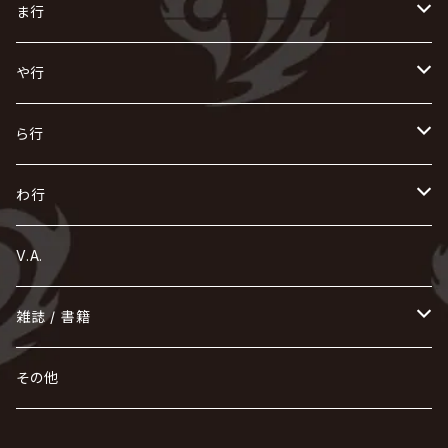
X JAPAN
グラビティ
Z CLEAR
DAIGO
AURORIZE
[ kei ] / 圭
Z CLEAR
CHAQLA.
NIGHTMARE
こ
せ
つ
に
は
ま行
浅葱 / ASAGI
INORAN
KAKUMAY
Verde/
gives
櫻井敦司
LSN / The LEGENDARY SIX NINE
GRIMOIRE
SEESAW
ダウト
OFIAM
仮病
超ジャシー
NAZARE
GOATBED
ゼラ
NiEL
heidi.
そ
て
ぬ
ひ
ま
や行
Azavana
イビツ マル
CASCADE
UCHUSENTAI:NOIZ / 宇宙戦隊NOIZ
ギャロ
さくら前線
LM.C
GLAY
J
TAKURO
陰陽座
Kra
Scarlet Valse
ゴールデンボンバー
零[Hz]
NICOLAS
H.U.G
SOPHIA
D
nurié
HERO
THE MICRO HEAD 4N'S
と
ね
ふ
み
や
ら行
Acid Black Cherry
色々な十字架
the GazettE
清春
Sadie
えんそく
gremlins
-真天地開闢集団-ジグザグ
DazzlingBAD
SUGIZO
コドモドラゴン
仙台貨物
BUCK-TICK
ZOMBIE / ぞんび
DIAURA
美炎-BIEN-
MAO / マオ from SID
東京花嫁
NETH PRIERE CAIN
Far East Dizain
未完成アリス
ヤミテラ / 外道反逆者ヤミテラ
の
へ
む
ゆ
ら
わ行
Ashmaze.
168 / 葵-168-
GOTCHAROCKA
KIRITO / キリト
XANVALA
GREN / グレン
Sick²
DADAROMA
sukekiyo
CONTRASTZ
BugLug
DaizyStripper
HIZAKI
マガツノート
Tourbillon
NEVERLAND
Fatüm
ミスイ
NoGoD
BabyKingdom
MUCC / ムック
YUKIYA / 藤田幸也
rice
ほ
め
よ
り
わ
V.A.
甘い暴力
蛾と蝶
己龍
黒夢
ジグソウ
逹瑯
SCAPEGOAT
HAZUKI / 葉月
D'ESPAIRSRAY
vistlip
machine
Dawnman
FANTASTIC◇CIRCUS
mitsu
NOCTURNAL BLOODLUST
THE BEETHOVEN
ユナイト
Rides In ReVellion
POIDOL
メトロノーム
Leetspeak monsters
wyse
も
る
雑誌 / 書籍
天照
KAMIJO
シド
DAVID / SUI / 縁
SPLENDID GOD GIRAFFE
花見桜こうき
Develop One's Faculties
ヒッチコック
Magistina Saga
DOG inthePWO
FEST VAINQUEUR
MIMIZUQ
PENICILLIN
Raphael
HOLLOWGRAM
MERRY / メリー
Ricky
我が為
THE MORTAL
Ruiza
れ
hévn
その他
彩冷える -ayabie-
Kaya
SHIVA
DALLE
SLAPSLY / CHIYU
薔薇の宮殿
DIR EN GREY
hide with Spread Beaver / hide
MUSCLE ATTACK
Toshi
梟
MIYAVI
ベル
Luv PARADE
LEZARD
MORRIE
Lucy
0.1gの誤算
ろ
ROCK AND READ
アリス九號. / ALICE NINE. / A9