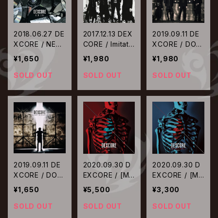
2018.06.27 DE
2017.12.13 DEX
2019.09.11 DE
XCORE / NEW
CORE / Imitati
XCORE / DO
ERA【通常盤】
on【初回限定
N’T BE AFRAI
¥1,650
¥1,980
¥1,980
盤】
D【初回限定盤】
SOLD OUT
SOLD OUT
SOLD OUT
2019.09.11 DE
2020.09.30 D
2020.09.30 D
XCORE / DO
EXCORE / [ME
EXCORE / [ME
N’T BE AFRAI
TEMPSYCHOS
TEMPSYCHOS
¥1,650
¥5,500
¥3,300
D【通常盤】
IS.] -RED-
IS.] -BLUE-
SOLD OUT
SOLD OUT
SOLD OUT