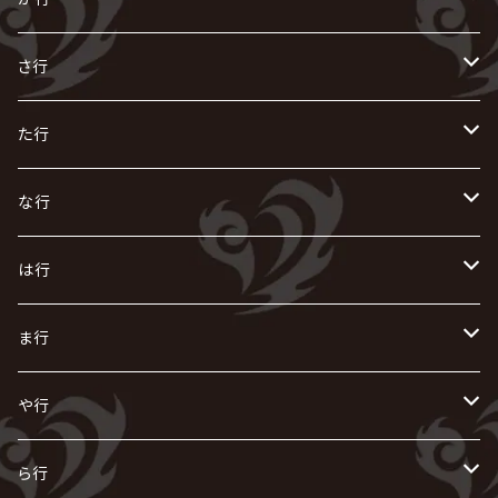
R指定
い
か
さ行
AIOLIN
IKUO
怪人二十面奏
う
き
さ
た行
i.D.A
exist†trace
Kαin
VIRGE / ヴァージュ
KISAKI
ザアザア
え
く
し
た
な行
AKIHIDE
生熊耕治
kein
Waive
キズ
The THIRTEEN
ACE OF SPADES
Crack6
Zeke Deux
DASEIN
お
け
す
ち
な
は行
ACME / アクメ
Initial'L
GACKT
Versailles
KiD
Psycho le Cému
X JAPAN
グラビティ
Z CLEAR
DAIGO
AURORIZE
[ kei ] / 圭
Z CLEAR
CHAQLA.
NIGHTMARE
こ
せ
つ
に
は
ま行
浅葱 / ASAGI
INORAN
KAKUMAY
Verde/
gives
櫻井敦司
LSN / The LEGENDARY SIX NINE
GRIMOIRE
SEESAW
ダウト
OFIAM
仮病
超ジャシー
NAZARE
GOATBED
ゼラ
NiEL
heidi.
そ
て
ぬ
ひ
ま
や行
Azavana
イビツ マル
CASCADE
UCHUSENTAI:NOIZ / 宇宙戦隊NOIZ
ギャロ
さくら前線
LM.C
GLAY
J
TAKURO
陰陽座
Kra
Scarlet Valse
ゴールデンボンバー
零[Hz]
NICOLAS
H.U.G
SOPHIA
D
nurié
HERO
THE MICRO HEAD 4N'S
と
ね
ふ
み
や
ら行