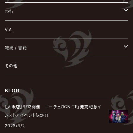
Acid Black Cherry
色々な十字架
the GazettE
清春
Sadie
えんそく
gremlins
-真天地開闢集団-ジグザグ
DazzlingBAD
SUGIZO
コドモドラゴン
仙台貨物
BUCK-TICK
ZOMBIE / ぞんび
DIAURA
美炎-BIEN-
MAO / マオ from SID
東京花嫁
NETH PRIERE CAIN
Far East Dizain
未完成アリス
ヤミテラ / 外道反逆者ヤミテラ
の
へ
む
ゆ
ら
わ行
Ashmaze.
168 / 葵-168-
GOTCHAROCKA
KIRITO / キリト
XANVALA
GREN / グレン
Sick²
DADAROMA
sukekiyo
CONTRASTZ
BugLug
DaizyStripper
HIZAKI
マガツノート
Tourbillon
NEVERLAND
Fatüm
ミスイ
NoGoD
BabyKingdom
MUCC / ムック
YUKIYA / 藤田幸也
rice
ほ
め
よ
り
わ
V.A.
甘い暴力
蛾と蝶
己龍
黒夢
ジグソウ
逹瑯
SCAPEGOAT
HAZUKI / 葉月
D'ESPAIRSRAY
vistlip
machine
Dawnman
FANTASTIC◇CIRCUS
mitsu
NOCTURNAL BLOODLUST
THE BEETHOVEN
ユナイト
Rides In ReVellion
POIDOL
メトロノーム
Leetspeak monsters
wyse
も
る
雑誌 / 書籍
天照
KAMIJO
シド
DAVID / SUI / 縁
SPLENDID GOD GIRAFFE
花見桜こうき
Develop One's Faculties
ヒッチコック
Magistina Saga
DOG inthePWO
FEST VAINQUEUR
MIMIZUQ
PENICILLIN
Raphael
HOLLOWGRAM
MERRY / メリー
Ricky
我が為
THE MORTAL
Ruiza
れ
hévn
その他
彩冷える -ayabie-
Kaya
SHIVA
DALLE
SLAPSLY / CHIYU
薔薇の宮殿
DIR EN GREY
hide with Spread Beaver / hide
MUSCLE ATTACK
Toshi
梟
MIYAVI
ベル
Luv PARADE
LEZARD
MORRIE
Lucy
0.1gの誤算
ろ
ROCK AND READ
アリス九號. / ALICE NINE. / A9
cali≠gari
BLOG
JAKIGAN MEISTER
DARRELL
BAROQUE
DEXCORE
HIDE-ZOU
マツタケワークス
Dolly
Plastic Tree
美良政次
HELLBROTH / ヘルブロス
La'veil MizeriA
RENAME
最上川司
LUNA SEA
the Raid.
Royz
有村竜太朗
河村隆一
【大阪店】8/12開催 ニーチェ『IGNITE』発売記念イ
Chanty
TAKE NO BREAK
ビバラッシュ
摩天楼オペラ
TЯicKY
Frantic EMIRY
MIRAGE
The Benjamin
LAB.THE BASEMENT / ラボ ザ ベヰスメント
LIBRAVEL / リブラヴェル
ンストアイベント決定！！
REIGN
Rorschach.inc
ΛrlequiΩ / アルルカン
Janne Da Arc
2026/8/2
DEZERT
THE MADNA
Blu-BiLLioN
ペンタゴン
RAN / 蘭
LIPHLICH