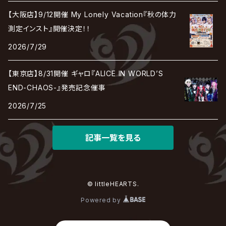
RAZOR
ロマン急行
Angelo
sugar
【大阪店】9/12開催 My Lonely Vacation『秋の体力
deadman
MAMA.
BULL ZEICHEN 88
Lill
測定インスト』開催決定！！
LSN / The LEGENDARY SIX NINE
アンティック-珈琲店-
Jupiter
2026/7/29
DEVILOOF
まみれた / MAMIRETA
BULL FIELD
lynch.
アンフィル
JILUKA
【東京店】8/31開催 ギャロ『ALICE IN WORLD’S
DuelJewel
MALICE MIZER
BREAKERZ
RE:INa
END-CHAOS-』発売記念催事
umbrella
JILS
2026/7/25
D'ERLANGER
BLAZE
SHIN
電脳ヒメカ
The Brow Beat
記事一覧を見る
Jin-Machine
© littleHEARTS.
Powered by