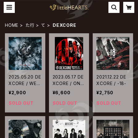
HOME
た行
て
DEXCORE
2025.05.20 DE
2023.05.17 DE
2021.12.22 DE
XCORE / WE
XCORE / ONE
XCORE / -18-
WERE HERE
MAN LIVE -18-
¥2,900
¥6,600
¥2,750
TOKYO
SOLD OUT
SOLD OUT
SOLD OUT