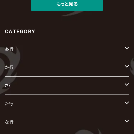
もっと見る
CATEGORY
あ行
あ
か行
R指定
い
か
さ行
AIOLIN
IKUO
怪人二十面奏
う
き
さ
た行
i.D.A
exist†trace
Kαin
VIRGE / ヴァージュ
KISAKI
ザアザア
え
く
し
た
な行