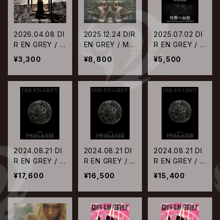
2026.04.08 DI
2025.12.24 DIR
2025.07.02 DI
R EN GREY / M
EN GREY / MA
R EN GREY / D
ORTAL DOWN
CABRE【完全生
IR EN GREY LI
¥3,300
¥8,800
¥5,500
ER【通常盤】
産限定盤LP】
VE FILM 残響の
血脈
2024.08.21 DI
2024.08.21 DI
2024.08.21 DI
R EN GREY / T
R EN GREY / T
R EN GREY / T
OUR22-23 PH
OUR22-23 PH
OUR22-23 PH
¥17,600
¥16,500
¥15,400
ALARIS【初回生
ALARIS【初回生
ALARIS【通常
産限定盤Blu-ra
産限定盤DVD】
盤】
y】