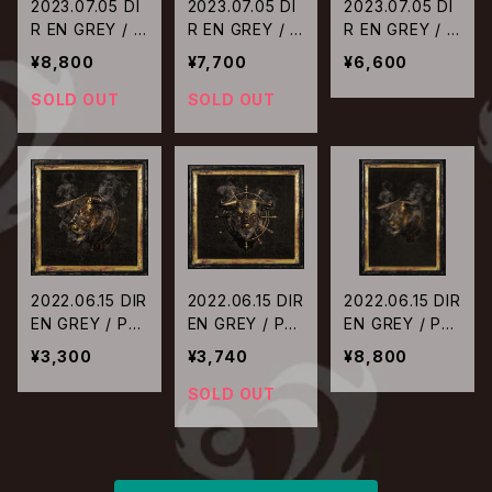
2023.07.05 DI
2023.07.05 DI
2023.07.05 DI
R EN GREY / 2
R EN GREY / 2
R EN GREY / 2
5th Anniversar
5th Anniversar
5th Anniversar
¥8,800
¥7,700
¥6,600
y TOUR22 FR
y TOUR22 FR
y TOUR22 FR
OM DEPRESSI
OM DEPRESSI
OM DEPRESSI
SOLD OUT
SOLD OUT
ON TO _______
ON TO _______
ON TO _______
_【初回生産限定
_【初回生産限定
_【通常盤】
盤Blu-ray】
盤DVD】
2022.06.15 DIR
2022.06.15 DIR
2022.06.15 DIR
EN GREY / PH
EN GREY / PH
EN GREY / PH
ALARIS【通常
ALARIS【初回生
ALARIS【完全生
¥3,300
¥3,740
¥8,800
盤】
産限定盤】
産限定盤DVD】
SOLD OUT