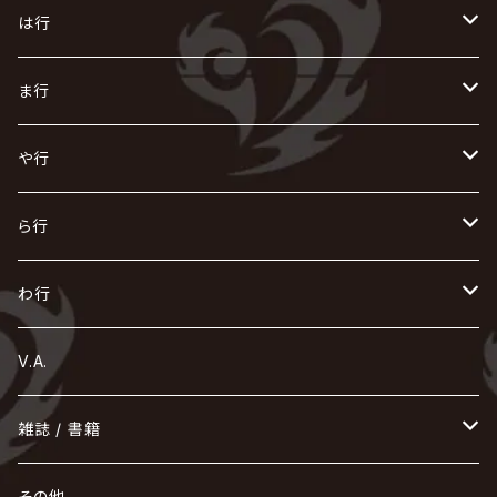
AKIHIDE
生熊耕治
kein
Waive
キズ
The THIRTEEN
ACE OF SPADES
Crack6
Zeke Deux
DASEIN
お
け
す
ち
な
は行
ACME / アクメ
Initial'L
GACKT
Versailles
KiD
Psycho le Cému
X JAPAN
グラビティ
Z CLEAR
DAIGO
AURORIZE
[ kei ] / 圭
Z CLEAR
CHAQLA.
NIGHTMARE
こ
せ
つ
に
は
ま行
浅葱 / ASAGI
INORAN
KAKUMAY
Verde/
gives
櫻井敦司
LSN / The LEGENDARY SIX NINE
GRIMOIRE
SEESAW
ダウト
OFIAM
仮病
超ジャシー
NAZARE
GOATBED
ゼラ
NiEL
heidi.
そ
て
ぬ
ひ
ま
や行
Azavana
イビツ マル
CASCADE
UCHUSENTAI:NOIZ / 宇宙戦隊NOIZ
ギャロ
さくら前線
LM.C
GLAY
J
TAKURO
陰陽座
Kra
Scarlet Valse
ゴールデンボンバー
零[Hz]
NICOLAS
H.U.G
SOPHIA
D
nurié
HERO
THE MICRO HEAD 4N'S
と
ね
ふ
み
や
ら行
Acid Black Cherry
色々な十字架
the GazettE
清春
Sadie
えんそく
gremlins
-真天地開闢集団-ジグザグ
DazzlingBAD
SUGIZO
コドモドラゴン
仙台貨物
BUCK-TICK
ZOMBIE / ぞんび
DIAURA
美炎-BIEN-
MAO / マオ from SID
東京花嫁
NETH PRIERE CAIN
Far East Dizain
未完成アリス
ヤミテラ / 外道反逆者ヤミテラ
の
へ
む
ゆ
ら
わ行
Ashmaze.
168 / 葵-168-
GOTCHAROCKA
KIRITO / キリト
XANVALA
GREN / グレン
Sick²
DADAROMA
sukekiyo
CONTRASTZ
BugLug
DaizyStripper
HIZAKI
マガツノート
Tourbillon
NEVERLAND
Fatüm
ミスイ
NoGoD
BabyKingdom
MUCC / ムック
YUKIYA / 藤田幸也
rice
ほ
め
よ
り
わ
V.A.
甘い暴力
蛾と蝶
己龍
黒夢
ジグソウ
逹瑯
SCAPEGOAT
HAZUKI / 葉月
D'ESPAIRSRAY
vistlip
machine
Dawnman
FANTASTIC◇CIRCUS
mitsu
NOCTURNAL BLOODLUST
THE BEETHOVEN
ユナイト
Rides In ReVellion
POIDOL
メトロノーム
Leetspeak monsters
wyse
も
る
雑誌 / 書籍
天照
KAMIJO
シド
DAVID / SUI / 縁
SPLENDID GOD GIRAFFE
花見桜こうき
Develop One's Faculties
ヒッチコック
Magistina Saga
DOG inthePWO
FEST VAINQUEUR
MIMIZUQ
PENICILLIN
Raphael
HOLLOWGRAM
MERRY / メリー
Ricky
我が為
THE MORTAL
Ruiza
れ
hévn
その他