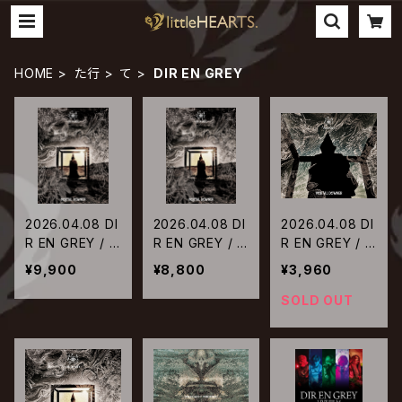
HOME
た行
て
DIR EN GREY
2026.04.08 DI
2026.04.08 DI
2026.04.08 DI
R EN GREY / M
R EN GREY / M
R EN GREY / M
ORTAL DOWN
ORTAL DOWN
ORTAL DOWN
¥9,900
¥8,800
¥3,960
ER【完全生産限
ER【完全生産限
ER【初回限定
定盤Blu-ray】
定盤DVD】
盤】
SOLD OUT