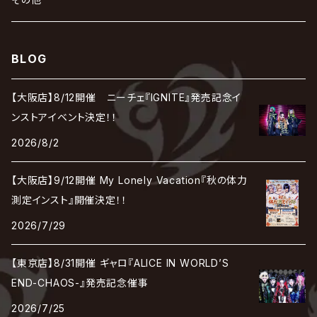
彩冷える -ayabie-
Kaya
SHIVA
DALLE
SLAPSLY / CHIYU
薔薇の宮殿
DIR EN GREY
hide with Spread Beaver / hide
MUSCLE ATTACK
Toshi
梟
MIYAVI
ベル
Luv PARADE
LEZARD
MORRIE
Lucy
0.1gの誤算
ろ
ROCK AND READ
アリス九號. / ALICE NINE. / A9
cali≠gari
BLOG
JAKIGAN MEISTER
DARRELL
BAROQUE
DEXCORE
HIDE-ZOU
マツタケワークス
Dolly
Plastic Tree
美良政次
HELLBROTH / ヘルブロス
La'veil MizeriA
RENAME
最上川司
LUNA SEA
the Raid.
Royz
有村竜太朗
河村隆一
【大阪店】8/12開催 ニーチェ『IGNITE』発売記念イ
Chanty
TAKE NO BREAK
ビバラッシュ
摩天楼オペラ
TЯicKY
Frantic EMIRY
MIRAGE
The Benjamin
LAB.THE BASEMENT / ラボ ザ ベヰスメント
LIBRAVEL / リブラヴェル
ンストアイベント決定！！
REIGN
Rorschach.inc
ΛrlequiΩ / アルルカン
Janne Da Arc
2026/8/2
DEZERT
THE MADNA
Blu-BiLLioN
ペンタゴン
RAN / 蘭
LIPHLICH
RAZOR
ロマン急行
Angelo
sugar
【大阪店】9/12開催 My Lonely Vacation『秋の体力
deadman
MAMA.
BULL ZEICHEN 88
Lill
測定インスト』開催決定！！
LSN / The LEGENDARY SIX NINE
アンティック-珈琲店-
Jupiter
2026/7/29
DEVILOOF
まみれた / MAMIRETA
BULL FIELD
lynch.
アンフィル
JILUKA
【東京店】8/31開催 ギャロ『ALICE IN WORLD’S
DuelJewel
MALICE MIZER
BREAKERZ
RE:INa
END-CHAOS-』発売記念催事
umbrella
JILS
2026/7/25
D'ERLANGER
BLAZE