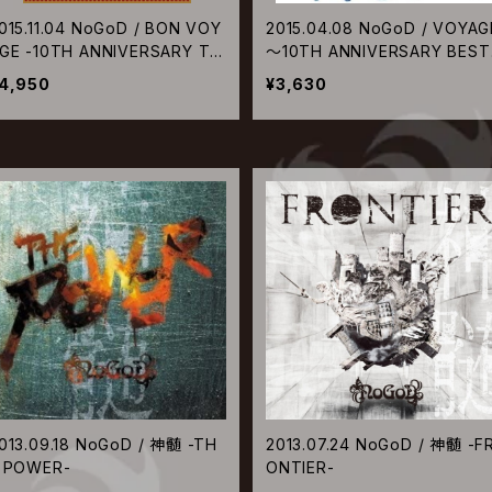
015.11.04 NoGoD / BON VOY
2015.04.08 NoGoD / VOYAG
GE -10TH ANNIVERSARY TO
〜10TH ANNIVERSARY BEST
R 2015 FINAL-【DVD】
ALBUM
4,950
¥3,630
013.09.18 NoGoD / 神髄 -TH
2013.07.24 NoGoD / 神髄 -F
 POWER-
ONTIER-