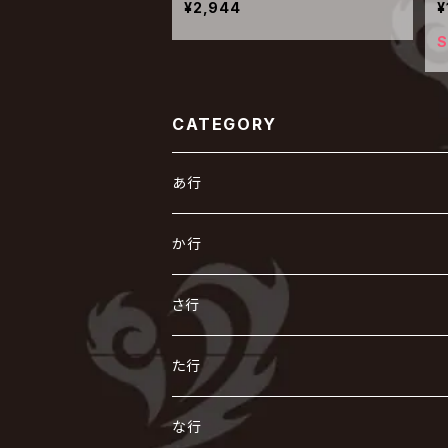
¥2,944
¥
S
CATEGORY
あ行
あ
か行
R指定
い
か
さ行
AIOLIN
IKUO
怪人二十面奏
う
き
さ
た行
i.D.A
exist†trace
Kαin
VIRGE / ヴァージュ
KISAKI
ザアザア
え
く
し
た
な行