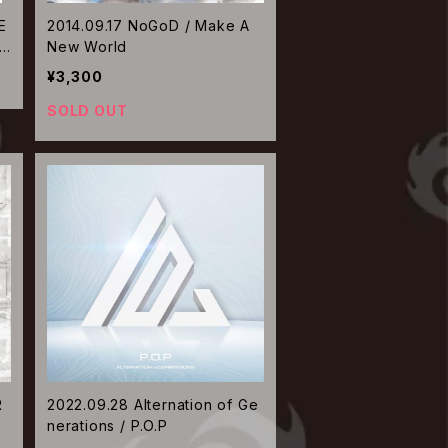
E
2014.09.17 NoGoD / Make A
New World
¥3,300
SOLD OUT
R
2022.09.28 Alternation of Ge
nerations / P.O.P