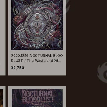
O
2020.12.16 NOCTURNAL BLOO
産
DLUST / The Wasteland【通常
盤】
¥2,750