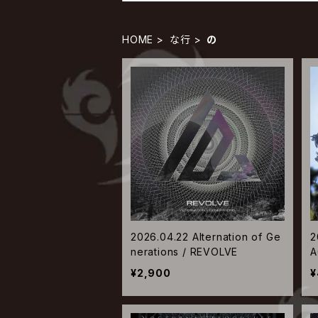
HOME
な行
の
2026.04.22 Alternation of Ge
2
nerations / REVOLVE
A
¥2,900
¥