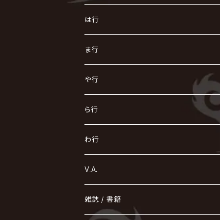
AKIHIDE
生熊耕治
kein
Waive
キズ
The THIRTEEN
ACE OF SPADES
Crack6
Zeke Deux
DASEIN
お
け
す
ち
な
は行
ACME / アクメ
Initial'L
GACKT
Versailles
KiD
Psycho le Cému
X JAPAN
グラビティ
Z CLEAR
DAIGO
AURORIZE
[ kei ] / 圭
Z CLEAR
CHAQLA.
NIGHTMARE
こ
せ
つ
に
は
ま行
浅葱 / ASAGI
INORAN
KAKUMAY
Verde/
gives
櫻井敦司
LSN / The LEGENDARY SIX NINE
GRIMOIRE
SEESAW
ダウト
OFIAM
仮病
超ジャシー
NAZARE
GOATBED
ゼラ
NiEL
heidi.
そ
て
ぬ
ひ
ま
や行
Azavana
イビツ マル
CASCADE
UCHUSENTAI:NOIZ / 宇宙戦隊NOIZ
ギャロ
さくら前線
LM.C
GLAY
J
TAKURO
陰陽座
Kra
Scarlet Valse
ゴールデンボンバー
零[Hz]
NICOLAS
H.U.G
SOPHIA
D
nurié
HERO
THE MICRO HEAD 4N'S
と
ね
ふ
み
や
ら行
Acid Black Cherry
色々な十字架
the GazettE
清春
Sadie
えんそく
gremlins
-真天地開闢集団-ジグザグ
DazzlingBAD
SUGIZO
コドモドラゴン
仙台貨物
BUCK-TICK
ZOMBIE / ぞんび
DIAURA
美炎-BIEN-
MAO / マオ from SID
東京花嫁
NETH PRIERE CAIN
Far East Dizain
未完成アリス
ヤミテラ / 外道反逆者ヤミテラ
の
へ
む
ゆ
ら
わ行
Ashmaze.
168 / 葵-168-
GOTCHAROCKA
KIRITO / キリト
XANVALA
GREN / グレン
Sick²
DADAROMA
sukekiyo
CONTRASTZ
BugLug
DaizyStripper
HIZAKI
マガツノート
Tourbillon
NEVERLAND
Fatüm
ミスイ
NoGoD
BabyKingdom
MUCC / ムック
YUKIYA / 藤田幸也
rice
ほ
め
よ
り
わ
V.A.
甘い暴力
蛾と蝶
己龍
黒夢
ジグソウ
逹瑯
SCAPEGOAT
HAZUKI / 葉月
D'ESPAIRSRAY
vistlip
machine
Dawnman
FANTASTIC◇CIRCUS
mitsu
NOCTURNAL BLOODLUST
THE BEETHOVEN
ユナイト
Rides In ReVellion
POIDOL
メトロノーム
Leetspeak monsters
wyse
も
る
雑誌 / 書籍
天照
KAMIJO
シド
DAVID / SUI / 縁
SPLENDID GOD GIRAFFE
花見桜こうき
Develop One's Faculties
ヒッチコック
Magistina Saga