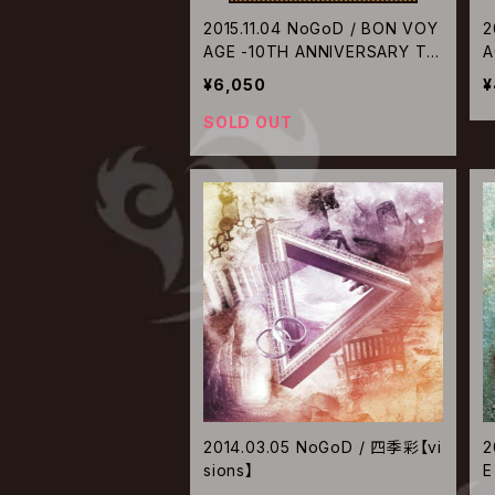
2015.11.04 NoGoD / BON VOY
2
AGE -10TH ANNIVERSARY TO
A
UR 2015 FINAL-【Blu-ray】
U
¥6,050
¥
SOLD OUT
2014.03.05 NoGoD / 四季彩【vi
2
sions】
E