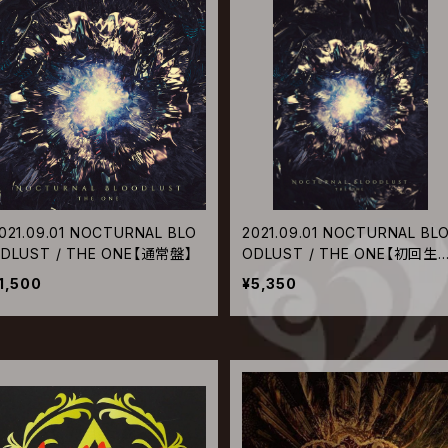
021.09.01 NOCTURNAL BLO
2021.09.01 NOCTURNAL BL
DLUST / THE ONE【通常盤】
ODLUST / THE ONE【初回生
限定盤】
1,500
¥5,350