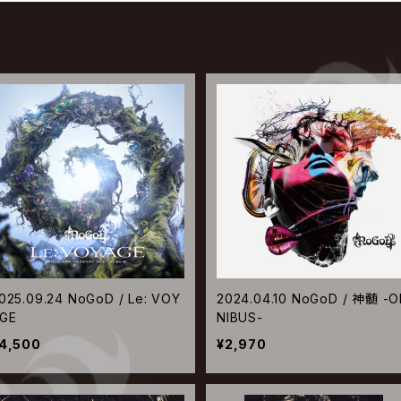
025.09.24 NoGoD / Le: VOY
2024.04.10 NoGoD / 神髄 -
GE
NIBUS-
4,500
¥2,970