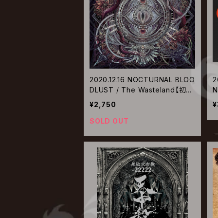
2020.12.16 NOCTURNAL BLOO
2
DLUST / The Wasteland【初回
N
生産限定盤】
¥2,750
¥
SOLD OUT