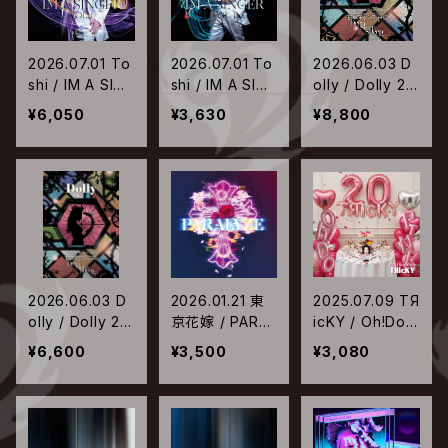
2026.07.01 To
2026.07.01 To
2026.06.03 D
shi / IM A SIN
shi / IM A SIN
olly / Dolly 20
GER VOL. 4【初
GER VOL. 4【通
th Anniversary
¥6,050
¥3,630
¥8,800
回限定盤】
常盤】
Concept Live
「眠れる蛍窓の
メメント・モリ “D
eep Sleep Sh
eep…”」【Blu-ra
y】
2026.06.03 D
2026.01.21 東
2025.07.09 TЯ
olly / Dolly 20
京花嫁 / PARAL
icKY / Oh!Doピ
th Anniversary
YZE
ンク
¥6,600
¥3,500
¥3,080
Concept Live
「眠れる蛍窓の
メメント・モリ “D
eep Sleep Sh
eep…”」【DVD】