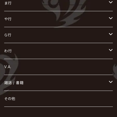
X JAPAN
グラビティ
Z CLEAR
DAIGO
AURORIZE
[ kei ] / 圭
Z CLEAR
CHAQLA.
NIGHTMARE
こ
せ
つ
に
は
ま行
浅葱 / ASAGI
INORAN
KAKUMAY
Verde/
gives
櫻井敦司
LSN / The LEGENDARY SIX NINE
GRIMOIRE
SEESAW
ダウト
OFIAM
仮病
超ジャシー
NAZARE
GOATBED
ゼラ
NiEL
heidi.
そ
て
ぬ
ひ
ま
や行
Azavana
イビツ マル
CASCADE
UCHUSENTAI:NOIZ / 宇宙戦隊NOIZ
ギャロ
さくら前線
LM.C
GLAY
J
TAKURO
陰陽座
Kra
Scarlet Valse
ゴールデンボンバー
零[Hz]
NICOLAS
H.U.G
SOPHIA
D
nurié
HERO
THE MICRO HEAD 4N'S
と
ね
ふ
み
や
ら行
Acid Black Cherry
色々な十字架
the GazettE
清春
Sadie
えんそく
gremlins
-真天地開闢集団-ジグザグ
DazzlingBAD
SUGIZO
コドモドラゴン
仙台貨物
BUCK-TICK
ZOMBIE / ぞんび
DIAURA
美炎-BIEN-
MAO / マオ from SID
東京花嫁
NETH PRIERE CAIN
Far East Dizain
未完成アリス
ヤミテラ / 外道反逆者ヤミテラ
の
へ
む
ゆ
ら
わ行
Ashmaze.
168 / 葵-168-
GOTCHAROCKA
KIRITO / キリト
XANVALA
GREN / グレン
Sick²
DADAROMA
sukekiyo
CONTRASTZ
BugLug
DaizyStripper
HIZAKI
マガツノート
Tourbillon
NEVERLAND
Fatüm
ミスイ
NoGoD
BabyKingdom
MUCC / ムック
YUKIYA / 藤田幸也
rice
ほ
め
よ
り
わ
V.A.
甘い暴力
蛾と蝶
己龍
黒夢
ジグソウ
逹瑯
SCAPEGOAT
HAZUKI / 葉月
D'ESPAIRSRAY
vistlip
machine
Dawnman
FANTASTIC◇CIRCUS
mitsu
NOCTURNAL BLOODLUST
THE BEETHOVEN
ユナイト
Rides In ReVellion
POIDOL
メトロノーム
Leetspeak monsters
wyse
も
る
雑誌 / 書籍
天照
KAMIJO
シド
DAVID / SUI / 縁
SPLENDID GOD GIRAFFE
花見桜こうき
Develop One's Faculties
ヒッチコック
Magistina Saga
DOG inthePWO
FEST VAINQUEUR
MIMIZUQ
PENICILLIN
Raphael
HOLLOWGRAM
MERRY / メリー
Ricky
我が為
THE MORTAL
Ruiza
れ
hévn
その他
彩冷える -ayabie-
Kaya
SHIVA
DALLE
SLAPSLY / CHIYU
薔薇の宮殿
DIR EN GREY
hide with Spread Beaver / hide
MUSCLE ATTACK
Toshi
梟
MIYAVI
ベル
Luv PARADE
LEZARD
MORRIE
Lucy
0.1gの誤算
ろ
ROCK AND READ
アリス九號. / ALICE NINE. / A9