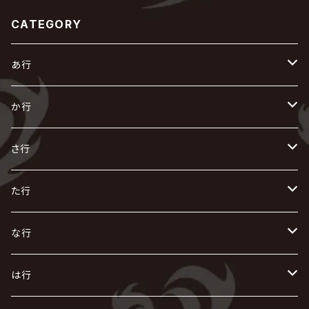
CATEGORY
あ行
あ
か行
R指定
い
か
さ行
AIOLIN
IKUO
怪人二十面奏
う
き
さ
た行
i.D.A
exist†trace
Kαin
VIRGE / ヴァージュ
KISAKI
ザアザア
え
く
し
た
な行
AKIHIDE
生熊耕治
kein
Waive
キズ
The THIRTEEN
ACE OF SPADES
Crack6
Zeke Deux
DASEIN
お
け
す
ち
な
は行
ACME / アクメ
Initial'L
GACKT
Versailles
KiD
Psycho le Cému