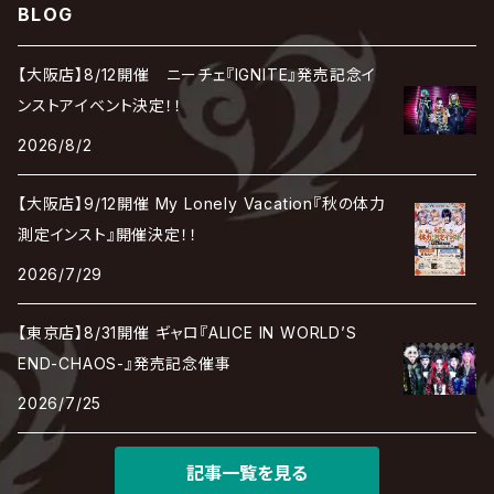
cali≠gari
BLOG
JAKIGAN MEISTER
DARRELL
BAROQUE
DEXCORE
HIDE-ZOU
マツタケワークス
Dolly
Plastic Tree
美良政次
HELLBROTH / ヘルブロス
La'veil MizeriA
RENAME
最上川司
LUNA SEA
the Raid.
Royz
有村竜太朗
河村隆一
【大阪店】8/12開催 ニーチェ『IGNITE』発売記念イ
Chanty
TAKE NO BREAK
ビバラッシュ
摩天楼オペラ
TЯicKY
Frantic EMIRY
MIRAGE
The Benjamin
LAB.THE BASEMENT / ラボ ザ ベヰスメント
LIBRAVEL / リブラヴェル
ンストアイベント決定！！
REIGN
Rorschach.inc
ΛrlequiΩ / アルルカン
Janne Da Arc
2026/8/2
DEZERT
THE MADNA
Blu-BiLLioN
ペンタゴン
RAN / 蘭
LIPHLICH
RAZOR
ロマン急行
Angelo
sugar
【大阪店】9/12開催 My Lonely Vacation『秋の体力
deadman
MAMA.
BULL ZEICHEN 88
Lill
測定インスト』開催決定！！
LSN / The LEGENDARY SIX NINE
アンティック-珈琲店-
Jupiter
2026/7/29
DEVILOOF
まみれた / MAMIRETA
BULL FIELD
lynch.
アンフィル
JILUKA
【東京店】8/31開催 ギャロ『ALICE IN WORLD’S
DuelJewel
MALICE MIZER
BREAKERZ
RE:INa
END-CHAOS-』発売記念催事
umbrella
JILS
2026/7/25
D'ERLANGER
BLAZE
SHIN
電脳ヒメカ
The Brow Beat
記事一覧を見る