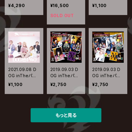
ルワールドオー
ルワールドオー
ルワールドオー
¥4,290
¥16,500
¥1,100
ケストラ / EVO
ケストラ / EVO
ケストラ / カノ
L&EFIL【通常
L&EFIL【初回限
ン-旧約:外典-
SOLD OUT
盤】
定豪華盤】
2021.09.08 D
2019.09.03 D
2019.09.03 D
OG inTheパラ
OG inTheパラ
OG inTheパラ
レルワールドオ
レルワールドオ
レルワールドオ
¥1,100
¥2,750
¥2,750
ーケストラ / Do
ーケストラ / Do
ーケストラ / Do
gggggy’s!!!!!
ggy StyleX【紫
ggy StyleX【黄
盤】
盤】
もっと見る