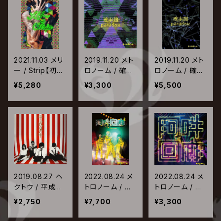
2021.11.03 メリ
2019.11.20 メト
2019.11.20 メト
ー / Strip【初回
ロノーム / 確率
ロノーム / 確率
生産限定盤】
論≠paradox
論≠paradox
¥5,280
¥3,300
¥5,500
【通常盤】
【初回限定メト
箱】
2019.08.27 ヘ
2022.08.24 メ
2022.08.24 メ
クトウ / 平成享
トロノーム / 阿
トロノーム / 阿
年
吽回廊【初回限
吽回廊【通常盤】
¥2,750
¥7,700
¥3,300
定メト箱仕様】