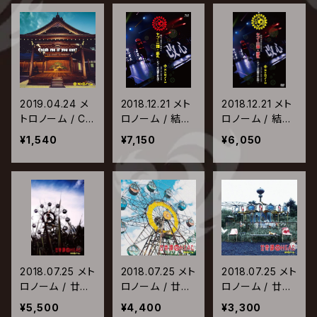
2019.04.24 メ
2018.12.21 メト
2018.12.21 メト
トロノーム / Ca
ロノーム / 結成
ロノーム / 結成
tch me if you
廿周年全国巡礼
廿周年全国巡礼
¥1,540
¥7,150
¥6,050
can?
ヤプー三神・巡
ヤプー三神・巡
礼～ヤプーが召
礼～ヤプーが召
喚された夜～ [
喚された夜～ [
05→98→18迄-
05→98→18迄-
7=20 ]【Blu-ra
7=20 ]【DVD】
y】
2018.07.25 メト
2018.07.25 メト
2018.07.25 メト
ロノーム / 廿奇
ロノーム / 廿奇
ロノーム / 廿奇
譚AHEAD【初回
譚AHEAD【初回
譚AHEAD【通常
¥5,500
¥4,400
¥3,300
生産限定メト箱】
生産限定廿メト】
盤】