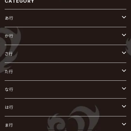
CATEGORY
あ行
あ
か行
R指定
い
か
さ行
AIOLIN
IKUO
怪人二十面奏
う
き
さ
た行
i.D.A
exist†trace
Kαin
VIRGE / ヴァージュ
KISAKI
ザアザア
え
く
し
た
な行
AKIHIDE
生熊耕治
kein
Waive
キズ
The THIRTEEN
ACE OF SPADES
Crack6
Zeke Deux
DASEIN
お
け
す
ち
な
は行
ACME / アクメ
Initial'L
GACKT
Versailles
KiD
Psycho le Cému
X JAPAN
グラビティ
Z CLEAR
DAIGO
AURORIZE
[ kei ] / 圭
Z CLEAR
CHAQLA.
NIGHTMARE
こ
せ
つ
に
は
ま行