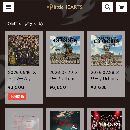
HOME
ま行
め
2026.09.16 メ
2026.07.29 メ
2026.07.29 メ
トロノーム / 無
リー / Urbanst
リー / Urbanst
限×変転=1.44
yle Circus【初
yle Circus【通
¥3,500
¥6,050
¥3,630
回生産限定盤】
常盤】
予約商品