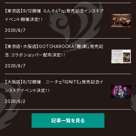
RENAME
最上川司
LUNA SEA
the Raid.
Royz
有村竜太朗
河村隆一
【東京店】9/12開催 えんそく『q』発売記念インストア
Chanty
TAKE NO BREAK
ビバラッシュ
摩天楼オペラ
TЯicKY
Frantic EMIRY
MIRAGE
The Benjamin
LAB.THE BASEMENT / ラボ ザ ベヰスメント
LIBRAVEL / リブラヴェル
イベント開催決定！！
REIGN
Rorschach.inc
ΛrlequiΩ / アルルカン
Janne Da Arc
2026/8/7
DEZERT
THE MADNA
Blu-BiLLioN
ペンタゴン
RAN / 蘭
LIPHLICH
RAZOR
ロマン急行
Angelo
sugar
【東京店・大阪店】GOTCHAROCKA『睡/劇』発売記
deadman
MAMA.
BULL ZEICHEN 88
Lill
念 コラボショッパー配布決定！！
LSN / The LEGENDARY SIX NINE
アンティック-珈琲店-
Jupiter
2026/8/7
DEVILOOF
まみれた / MAMIRETA
BULL FIELD
lynch.
アンフィル
JILUKA
【大阪店】8/12開催 ニーチェ『IGNITE』発売記念イ
DuelJewel
MALICE MIZER
BREAKERZ
RE:INa
ンストアイベント決定！！
umbrella
JILS
2026/8/2
D'ERLANGER
BLAZE
SHIN
電脳ヒメカ
The Brow Beat
記事一覧を見る
Jin-Machine