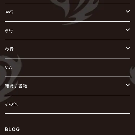
浅葱 / ASAGI
INORAN
KAKUMAY
Verde/
gives
櫻井敦司
LSN / The LEGENDARY SIX NINE
GRIMOIRE
SEESAW
ダウト
OFIAM
仮病
超ジャシー
NAZARE
GOATBED
ゼラ
NiEL
heidi.
そ
て
ぬ
ひ
ま
や行
Azavana
イビツ マル
CASCADE
UCHUSENTAI:NOIZ / 宇宙戦隊NOIZ
ギャロ
さくら前線
LM.C
GLAY
J
TAKURO
陰陽座
Kra
Scarlet Valse
ゴールデンボンバー
零[Hz]
NICOLAS
H.U.G
SOPHIA
D
nurié
HERO
THE MICRO HEAD 4N'S
と
ね
ふ
み
や
ら行
Acid Black Cherry
色々な十字架
the GazettE
清春
Sadie
えんそく
gremlins
-真天地開闢集団-ジグザグ
DazzlingBAD
SUGIZO
コドモドラゴン
仙台貨物
BUCK-TICK
ZOMBIE / ぞんび
DIAURA
美炎-BIEN-
MAO / マオ from SID
東京花嫁
NETH PRIERE CAIN
Far East Dizain
未完成アリス
ヤミテラ / 外道反逆者ヤミテラ
の
へ
む
ゆ
ら
わ行
Ashmaze.
168 / 葵-168-
GOTCHAROCKA
KIRITO / キリト
XANVALA
GREN / グレン
Sick²
DADAROMA
sukekiyo
CONTRASTZ
BugLug
DaizyStripper
HIZAKI
マガツノート
Tourbillon
NEVERLAND
Fatüm
ミスイ
NoGoD
BabyKingdom
MUCC / ムック
YUKIYA / 藤田幸也
rice
ほ
め
よ
り
わ
V.A.
甘い暴力
蛾と蝶
己龍
黒夢
ジグソウ
逹瑯
SCAPEGOAT
HAZUKI / 葉月
D'ESPAIRSRAY
vistlip
machine
Dawnman
FANTASTIC◇CIRCUS
mitsu
NOCTURNAL BLOODLUST
THE BEETHOVEN
ユナイト
Rides In ReVellion
POIDOL
メトロノーム
Leetspeak monsters
wyse
も
る
雑誌 / 書籍
天照
KAMIJO
シド
DAVID / SUI / 縁
SPLENDID GOD GIRAFFE
花見桜こうき
Develop One's Faculties
ヒッチコック
Magistina Saga
DOG inthePWO
FEST VAINQUEUR
MIMIZUQ
PENICILLIN
Raphael
HOLLOWGRAM
MERRY / メリー
Ricky
我が為
THE MORTAL
Ruiza
れ
hévn
その他
彩冷える -ayabie-
Kaya
SHIVA
DALLE
SLAPSLY / CHIYU
薔薇の宮殿
DIR EN GREY
hide with Spread Beaver / hide
MUSCLE ATTACK
Toshi
梟
MIYAVI
ベル
Luv PARADE
LEZARD
MORRIE
Lucy
0.1gの誤算
ろ
ROCK AND READ
アリス九號. / ALICE NINE. / A9
cali≠gari
BLOG
JAKIGAN MEISTER
DARRELL
BAROQUE
DEXCORE
HIDE-ZOU
マツタケワークス
Dolly
Plastic Tree
美良政次
HELLBROTH / ヘルブロス
La'veil MizeriA