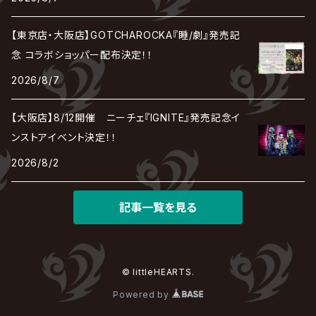
DEZERT
THE MADNA
Blu-BiLLioN
ペンタゴン
RAN / 蘭
LIPHLICH
RAZOR
ロマン急行
Angelo
sugar
【東京店・大阪店】GOTCHAROCKA『睡/劇』発売記
deadman
MAMA.
BULL ZEICHEN 88
Lill
念 コラボショッパー配布決定！！
LSN / The LEGENDARY SIX NINE
アンティック-珈琲店-
Jupiter
2026/8/7
DEVILOOF
まみれた / MAMIRETA
BULL FIELD
lynch.
アンフィル
JILUKA
【大阪店】8/12開催 ニーチェ『IGNITE』発売記念イ
DuelJewel
MALICE MIZER
BREAKERZ
RE:INa
ンストアイベント決定！！
umbrella
JILS
2026/8/2
D'ERLANGER
BLAZE
SHIN
電脳ヒメカ
The Brow Beat
記事一覧を見る
Jin-Machine
© littleHEARTS.
Powered by