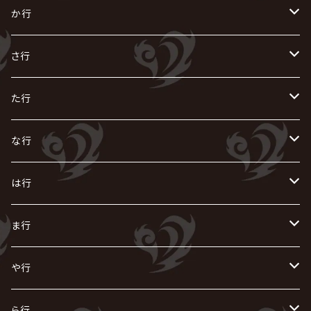
あ
か行
R指定
い
か
さ行
AIOLIN
IKUO
怪人二十面奏
う
き
さ
た行
i.D.A
exist†trace
Kαin
VIRGE / ヴァージュ
KISAKI
ザアザア
え
く
し
た
な行
AKIHIDE
生熊耕治
kein
Waive
キズ
The THIRTEEN
ACE OF SPADES
Crack6
Zeke Deux
DASEIN
お
け
す
ち
な
は行
ACME / アクメ
Initial'L
GACKT
Versailles
KiD
Psycho le Cému
X JAPAN
グラビティ
Z CLEAR
DAIGO
AURORIZE
[ kei ] / 圭
Z CLEAR
CHAQLA.
NIGHTMARE
こ
せ
つ
に
は
ま行
浅葱 / ASAGI
INORAN
KAKUMAY
Verde/
gives
櫻井敦司
LSN / The LEGENDARY SIX NINE
GRIMOIRE
SEESAW
ダウト
OFIAM
仮病
超ジャシー
NAZARE
GOATBED
ゼラ
NiEL
heidi.
そ
て
ぬ
ひ
ま
や行
Azavana
イビツ マル
CASCADE
UCHUSENTAI:NOIZ / 宇宙戦隊NOIZ
ギャロ
さくら前線
LM.C
GLAY
J
TAKURO
陰陽座
Kra
Scarlet Valse
ゴールデンボンバー
零[Hz]
NICOLAS
H.U.G
SOPHIA
D
nurié
HERO
THE MICRO HEAD 4N'S
と
ね
ふ
み
や
ら行