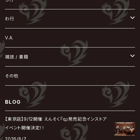
Acid Black Cherry
色々な十字架
the GazettE
清春
Sadie
えんそく
gremlins
-真天地開闢集団-ジグザグ
DazzlingBAD
SUGIZO
コドモドラゴン
仙台貨物
BUCK-TICK
ZOMBIE / ぞんび
DIAURA
美炎-BIEN-
MAO / マオ from SID
東京花嫁
NETH PRIERE CAIN
Far East Dizain
未完成アリス
ヤミテラ / 外道反逆者ヤミテラ
の
へ
む
ゆ
ら
わ行
Ashmaze.
168 / 葵-168-
GOTCHAROCKA
KIRITO / キリト
XANVALA
GREN / グレン
Sick²
DADAROMA
sukekiyo
CONTRASTZ
BugLug
DaizyStripper
HIZAKI
マガツノート
Tourbillon
NEVERLAND
Fatüm
ミスイ
NoGoD
BabyKingdom
MUCC / ムック
YUKIYA / 藤田幸也
rice
ほ
め
よ
り
わ
V.A.
甘い暴力
蛾と蝶
己龍
黒夢
ジグソウ
逹瑯
SCAPEGOAT
HAZUKI / 葉月
D'ESPAIRSRAY
vistlip
machine
Dawnman
FANTASTIC◇CIRCUS
mitsu
NOCTURNAL BLOODLUST
THE BEETHOVEN
ユナイト
Rides In ReVellion
POIDOL
メトロノーム
Leetspeak monsters
wyse
も
る
雑誌 / 書籍
天照
KAMIJO
シド
DAVID / SUI / 縁
SPLENDID GOD GIRAFFE
花見桜こうき
Develop One's Faculties
ヒッチコック
Magistina Saga
DOG inthePWO
FEST VAINQUEUR
MIMIZUQ
PENICILLIN
Raphael
HOLLOWGRAM
MERRY / メリー
Ricky
我が為
THE MORTAL
Ruiza
れ
hévn
その他
彩冷える -ayabie-
Kaya
SHIVA
DALLE
SLAPSLY / CHIYU
薔薇の宮殿
DIR EN GREY
hide with Spread Beaver / hide
MUSCLE ATTACK
Toshi
梟
MIYAVI
ベル
Luv PARADE
LEZARD
MORRIE
Lucy
0.1gの誤算
ろ
ROCK AND READ
アリス九號. / ALICE NINE. / A9
cali≠gari
BLOG
JAKIGAN MEISTER
DARRELL
BAROQUE
DEXCORE
HIDE-ZOU
マツタケワークス
Dolly
Plastic Tree
美良政次
HELLBROTH / ヘルブロス
La'veil MizeriA
RENAME
最上川司
LUNA SEA
the Raid.
Royz
有村竜太朗
河村隆一
【東京店】9/12開催 えんそく『q』発売記念インストア
Chanty
TAKE NO BREAK
ビバラッシュ
摩天楼オペラ
TЯicKY
Frantic EMIRY
MIRAGE
The Benjamin
LAB.THE BASEMENT / ラボ ザ ベヰスメント
LIBRAVEL / リブラヴェル
イベント開催決定！！
REIGN
Rorschach.inc
ΛrlequiΩ / アルルカン
Janne Da Arc
2026/8/7