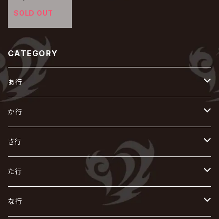
SOLD OUT
CATEGORY
あ行
あ
か行
R指定
い
か
さ行
AIOLIN
IKUO
怪人二十面奏
う
き
さ
た行
i.D.A
exist†trace
Kαin
VIRGE / ヴァージュ
KISAKI
ザアザア
え
く
し
た
な行