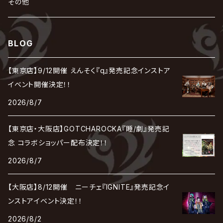
れ
hévn
その他
彩冷える -ayabie-
Kaya
SHIVA
DALLE
SLAPSLY / CHIYU
薔薇の宮殿
DIR EN GREY
hide with Spread Beaver / hide
MUSCLE ATTACK
Toshi
梟
MIYAVI
ベル
Luv PARADE
LEZARD
MORRIE
Lucy
0.1gの誤算
ろ
ROCK AND READ
アリス九號. / ALICE NINE. / A9
cali≠gari
BLOG
JAKIGAN MEISTER
DARRELL
BAROQUE
DEXCORE
HIDE-ZOU
マツタケワークス
Dolly
Plastic Tree
美良政次
HELLBROTH / ヘルブロス
La'veil MizeriA
RENAME
最上川司
LUNA SEA
the Raid.
Royz
有村竜太朗
河村隆一
【東京店】9/12開催 えんそく『q』発売記念インストア
Chanty
TAKE NO BREAK
ビバラッシュ
摩天楼オペラ
TЯicKY
Frantic EMIRY
MIRAGE
The Benjamin
LAB.THE BASEMENT / ラボ ザ ベヰスメント
LIBRAVEL / リブラヴェル
イベント開催決定！！
REIGN
Rorschach.inc
ΛrlequiΩ / アルルカン
Janne Da Arc
2026/8/7
DEZERT
THE MADNA
Blu-BiLLioN
ペンタゴン
RAN / 蘭
LIPHLICH
RAZOR
ロマン急行
Angelo
sugar
【東京店・大阪店】GOTCHAROCKA『睡/劇』発売記
deadman
MAMA.
BULL ZEICHEN 88
Lill
念 コラボショッパー配布決定！！
LSN / The LEGENDARY SIX NINE
アンティック-珈琲店-
Jupiter
2026/8/7
DEVILOOF
まみれた / MAMIRETA
BULL FIELD
lynch.
アンフィル
JILUKA
【大阪店】8/12開催 ニーチェ『IGNITE』発売記念イ
DuelJewel
MALICE MIZER
BREAKERZ
RE:INa
ンストアイベント決定！！
umbrella
JILS
2026/8/2
D'ERLANGER
BLAZE