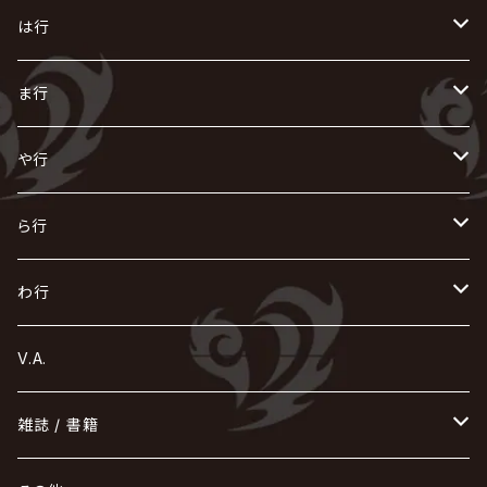
AKIHIDE
生熊耕治
kein
Waive
キズ
The THIRTEEN
ACE OF SPADES
Crack6
Zeke Deux
DASEIN
お
け
す
ち
な
は行
ACME / アクメ
Initial'L
GACKT
Versailles
KiD
Psycho le Cému
X JAPAN
グラビティ
Z CLEAR
DAIGO
AURORIZE
[ kei ] / 圭
Z CLEAR
CHAQLA.
NIGHTMARE
こ
せ
つ
に
は
ま行
浅葱 / ASAGI
INORAN
KAKUMAY
Verde/
gives
櫻井敦司
LSN / The LEGENDARY SIX NINE
GRIMOIRE
SEESAW
ダウト
OFIAM
仮病
超ジャシー
NAZARE
GOATBED
ゼラ
NiEL
heidi.
そ
て
ぬ
ひ
ま
や行
Azavana
イビツ マル
CASCADE
UCHUSENTAI:NOIZ / 宇宙戦隊NOIZ
ギャロ
さくら前線
LM.C
GLAY
J
TAKURO
陰陽座
Kra
Scarlet Valse
ゴールデンボンバー
零[Hz]
NICOLAS
H.U.G
SOPHIA
D
nurié
HERO
THE MICRO HEAD 4N'S
と
ね
ふ
み
や
ら行
Acid Black Cherry
色々な十字架
the GazettE
清春
Sadie
えんそく
gremlins
-真天地開闢集団-ジグザグ
DazzlingBAD
SUGIZO
コドモドラゴン
仙台貨物
BUCK-TICK
ZOMBIE / ぞんび
DIAURA
美炎-BIEN-
MAO / マオ from SID
東京花嫁
NETH PRIERE CAIN
Far East Dizain
未完成アリス
ヤミテラ / 外道反逆者ヤミテラ
の
へ
む
ゆ
ら
わ行
Ashmaze.
168 / 葵-168-
GOTCHAROCKA
KIRITO / キリト
XANVALA
GREN / グレン
Sick²
DADAROMA
sukekiyo
CONTRASTZ
BugLug
DaizyStripper
HIZAKI
マガツノート
Tourbillon
NEVERLAND
Fatüm
ミスイ
NoGoD
BabyKingdom
MUCC / ムック
YUKIYA / 藤田幸也
rice
ほ
め
よ
り
わ
V.A.
甘い暴力
蛾と蝶
己龍
黒夢
ジグソウ
逹瑯
SCAPEGOAT
HAZUKI / 葉月
D'ESPAIRSRAY
vistlip
machine
Dawnman
FANTASTIC◇CIRCUS
mitsu
NOCTURNAL BLOODLUST
THE BEETHOVEN
ユナイト
Rides In ReVellion
POIDOL
メトロノーム
Leetspeak monsters
wyse
も
る
雑誌 / 書籍
天照
KAMIJO
シド
DAVID / SUI / 縁
SPLENDID GOD GIRAFFE
花見桜こうき
Develop One's Faculties
ヒッチコック
Magistina Saga
DOG inthePWO
FEST VAINQUEUR
MIMIZUQ
PENICILLIN
Raphael
HOLLOWGRAM
MERRY / メリー
Ricky
我が為
THE MORTAL
Ruiza