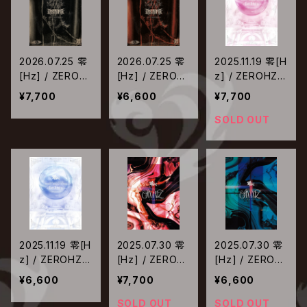
2026.07.25 零
2026.07.25 零
2025.11.19 零[H
[Hz] / ZEROH
[Hz] / ZEROH
z] / ZEROHZ L
Z LIVE TOUR
Z LIVE TOUR
IVE TOUR 202
¥7,700
¥6,600
¥7,700
2025 Nebul∀
2025 Nebul∀
5 Nebul∀ SAG
SAGA2 FINA
SAGA2 FINA
A1 FINAL~fetu
SOLD OUT
L〜DYSTOPI
L〜DYSTOPI
s~ at Zepp Di
A〜 at LINE CU
A〜 at LINE CU
verCity【Type-
BE SHIBUYA【T
BE SHIBUYA【T
A】
ype-A】
ype-B】
2025.11.19 零[H
2025.07.30 零
2025.07.30 零
z] / ZEROHZ L
[Hz] / ZEROH
[Hz] / ZEROH
IVE TOUR 202
Z 7th ANNIVE
Z 7th ANNIVE
¥6,600
¥7,700
¥6,600
5 Nebul∀ SAG
RSARY LIVE SI
RSARY LIVE SI
A1 FINAL~fetu
XAXIZ-2025-
XAXIZ-2025-
SOLD OUT
SOLD OUT