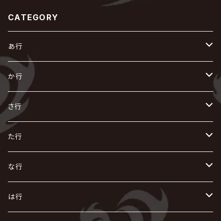
CATEGORY
あ行
あ
か行
R指定
い
か
さ行
AIOLIN
IKUO
怪人二十面奏
う
き
さ
た行
i.D.A
exist†trace
Kαin
VIRGE / ヴァージュ
KISAKI
ザアザア
え
く
し
た
な行
AKIHIDE
生熊耕治
kein
Waive
キズ
The THIRTEEN
ACE OF SPADES
Crack6
Zeke Deux
DASEIN
お
け
す
ち
な
は行
ACME / アクメ
Initial'L
GACKT
Versailles
KiD
Psycho le Cému