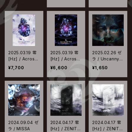
s~ at Zepp Di
at Spotify O-E
at Spotify O-E
verCity【Type-
AST【Type-A】
AST【Type-B】
B】
2025.03.19 零
2025.03.19 零
2025.02.26 ゼ
[Hz] / Across
[Hz] / Across
ラ / Uncanny V
to the VANITY
to the VANITY
alley
¥7,700
¥6,600
¥1,650
PHASE2-TOU
PHASE2-TOU
R FINAL- 2024.
R FINAL- 2024.
11.20 at 豊洲PI
11.20 at 豊洲PI
T【Type-A】
T【Type-B】
2024.09.04 ゼ
2024.04.17 零
2024.04.17 零
ラ / MISSA
[Hz] / ZENITH
[Hz] / ZENITH