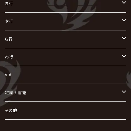
X JAPAN
グラビティ
Z CLEAR
DAIGO
AURORIZE
[ kei ] / 圭
Z CLEAR
CHAQLA.
NIGHTMARE
こ
せ
つ
に
は
ま行
浅葱 / ASAGI
INORAN
KAKUMAY
Verde/
gives
櫻井敦司
LSN / The LEGENDARY SIX NINE
GRIMOIRE
SEESAW
ダウト
OFIAM
仮病
超ジャシー
NAZARE
GOATBED
ゼラ
NiEL
heidi.
そ
て
ぬ
ひ
ま
や行
Azavana
イビツ マル
CASCADE
UCHUSENTAI:NOIZ / 宇宙戦隊NOIZ
ギャロ
さくら前線
LM.C
GLAY
J
TAKURO
陰陽座
Kra
Scarlet Valse
ゴールデンボンバー
零[Hz]
NICOLAS
H.U.G
SOPHIA
D
nurié
HERO
THE MICRO HEAD 4N'S
と
ね
ふ
み
や
ら行
Acid Black Cherry
色々な十字架
the GazettE
清春
Sadie
えんそく
gremlins
-真天地開闢集団-ジグザグ
DazzlingBAD
SUGIZO
コドモドラゴン
仙台貨物
BUCK-TICK
ZOMBIE / ぞんび
DIAURA
美炎-BIEN-
MAO / マオ from SID
東京花嫁
NETH PRIERE CAIN
Far East Dizain
未完成アリス
ヤミテラ / 外道反逆者ヤミテラ
の
へ
む
ゆ
ら
わ行
Ashmaze.
168 / 葵-168-
GOTCHAROCKA
KIRITO / キリト
XANVALA
GREN / グレン
Sick²
DADAROMA
sukekiyo
CONTRASTZ
BugLug
DaizyStripper
HIZAKI
マガツノート
Tourbillon
NEVERLAND
Fatüm
ミスイ
NoGoD
BabyKingdom
MUCC / ムック
YUKIYA / 藤田幸也
rice
ほ
め
よ
り
わ
V.A.
甘い暴力
蛾と蝶
己龍
黒夢
ジグソウ
逹瑯
SCAPEGOAT
HAZUKI / 葉月
D'ESPAIRSRAY
vistlip
machine
Dawnman
FANTASTIC◇CIRCUS
mitsu
NOCTURNAL BLOODLUST
THE BEETHOVEN
ユナイト
Rides In ReVellion
POIDOL
メトロノーム
Leetspeak monsters
wyse
も
る
雑誌 / 書籍
天照
KAMIJO
シド
DAVID / SUI / 縁
SPLENDID GOD GIRAFFE
花見桜こうき
Develop One's Faculties
ヒッチコック
Magistina Saga
DOG inthePWO
FEST VAINQUEUR
MIMIZUQ
PENICILLIN
Raphael
HOLLOWGRAM
MERRY / メリー
Ricky
我が為
THE MORTAL
Ruiza
れ
hévn
その他
彩冷える -ayabie-
Kaya
SHIVA
DALLE
SLAPSLY / CHIYU
薔薇の宮殿
DIR EN GREY
hide with Spread Beaver / hide
MUSCLE ATTACK
Toshi
梟
MIYAVI
ベル
Luv PARADE
LEZARD
MORRIE
Lucy
0.1gの誤算
ろ
ROCK AND READ
アリス九號. / ALICE NINE. / A9