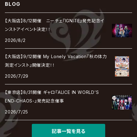
cali≠gari
BLOG
JAKIGAN MEISTER
DARRELL
BAROQUE
DEXCORE
HIDE-ZOU
マツタケワークス
Dolly
Plastic Tree
美良政次
HELLBROTH / ヘルブロス
La'veil MizeriA
RENAME
最上川司
LUNA SEA
the Raid.
Royz
有村竜太朗
河村隆一
【大阪店】8/12開催 ニーチェ『IGNITE』発売記念イ
Chanty
TAKE NO BREAK
ビバラッシュ
摩天楼オペラ
TЯicKY
Frantic EMIRY
MIRAGE
The Benjamin
LAB.THE BASEMENT / ラボ ザ ベヰスメント
LIBRAVEL / リブラヴェル
ンストアイベント決定！！
REIGN
ロマン急行
ΛrlequiΩ / アルルカン
Janne Da Arc
2026/8/2
DEZERT
THE MADNA
Blu-BiLLioN
ペンタゴン
RAN / 蘭
LIPHLICH
RAZOR
Angelo
sugar
【大阪店】9/12開催 My Lonely Vacation『秋の体力
deadman
MAMA.
BULL ZEICHEN 88
Lill
測定インスト』開催決定！！
LSN / The LEGENDARY SIX NINE
アンティック-珈琲店-
Jupiter
2026/7/29
DEVILOOF
まみれた / MAMIRETA
BULL FIELD
lynch.
アンフィル
JILUKA
【東京店】8/31開催 ギャロ『ALICE IN WORLD’S
DuelJewel
MALICE MIZER
BREAKERZ
RE:INa
END-CHAOS-』発売記念催事
umbrella
JILS
2026/7/25
D'ERLANGER
BLAZE
SHIN
電脳ヒメカ
The Brow Beat
記事一覧を見る