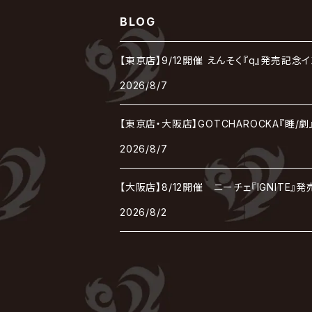
MORRIE
Lucy
0.1gの誤算
ろ
ROCK AND READ
アリス九號. / ALICE NINE. / A9
cali≠gari
BLOG
JAKIGAN MEISTER
DARRELL
BAROQUE
DEXCORE
HIDE-ZOU
マツタケワークス
Dolly
Plastic Tree
美良政次
HELLBROTH / ヘルブロス
La'veil MizeriA
RENAME
最上川司
LUNA SEA
the Raid.
Royz
有村竜太朗
河村隆一
【東京店】9/12開催 えんそく『q』発売記念
Chanty
TAKE NO BREAK
ビバラッシュ
摩天楼オペラ
TЯicKY
Frantic EMIRY
MIRAGE
The Benjamin
LAB.THE BASEMENT / ラボ ザ ベヰスメント
LIBRAVEL / リブラヴェル
REIGN
2026/8/7
Rorschach.inc
ΛrlequiΩ / アルルカン
Janne Da Arc
DEZERT
THE MADNA
Blu-BiLLioN
ペンタゴン
RAN / 蘭
LIPHLICH
RAZOR
【東京店・大阪店】GOTCHAROCKA『睡/
ロマン急行
Angelo
sugar
deadman
MAMA.
2026/8/7
BULL ZEICHEN 88
Lill
LSN / The LEGENDARY SIX NINE
アンティック-珈琲店-
Jupiter
【大阪店】8/12開催 ニーチェ『IGNITE
DEVILOOF
まみれた / MAMIRETA
BULL FIELD
lynch.
アンフィル
2026/8/2
JILUKA
DuelJewel
MALICE MIZER
BREAKERZ
RE:INa
umbrella
JILS
D'ERLANGER
BLAZE
SHIN
電脳ヒメカ
The Brow Beat