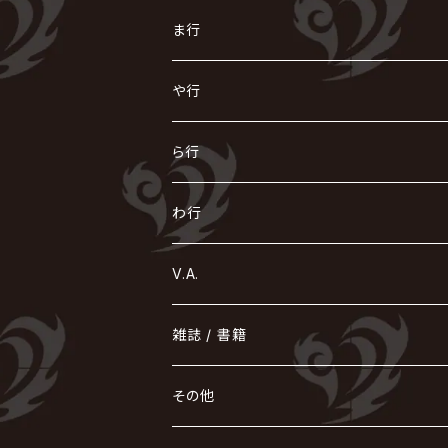
ACME / アクメ
Initial'L
GACKT
Versailles
KiD
Psycho le Cému
X JAPAN
グラビティ
Z CLEAR
DAIGO
AURORIZE
[ kei ] / 圭
Z CLEAR
CHAQLA.
NIGHTMARE
こ
せ
つ
に
は
ま行
浅葱 / ASAGI
INORAN
KAKUMAY
Verde/
gives
櫻井敦司
LSN / The LEGENDARY SIX NINE
GRIMOIRE
SEESAW
ダウト
OFIAM
仮病
超ジャシー
NAZARE
GOATBED
ゼラ
NiEL
heidi.
そ
て
ぬ
ひ
ま
や行
Azavana
イビツ マル
CASCADE
UCHUSENTAI:NOIZ / 宇宙戦隊NOIZ
ギャロ
さくら前線
LM.C
GLAY
J
TAKURO
陰陽座
Kra
Scarlet Valse
ゴールデンボンバー
零[Hz]
NICOLAS
H.U.G
SOPHIA
D
nurié
HERO
THE MICRO HEAD 4N'S
と
ね
ふ
み
や
ら行
Acid Black Cherry
色々な十字架
the GazettE
清春
Sadie
えんそく
gremlins
-真天地開闢集団-ジグザグ
DazzlingBAD
SUGIZO
コドモドラゴン
仙台貨物
BUCK-TICK
ZOMBIE / ぞんび
DIAURA
美炎-BIEN-
MAO / マオ from SID
東京花嫁
NETH PRIERE CAIN
Far East Dizain
未完成アリス
ヤミテラ / 外道反逆者ヤミテラ
の
へ
む
ゆ
ら
わ行
Ashmaze.
168 / 葵-168-
GOTCHAROCKA
KIRITO / キリト
XANVALA
GREN / グレン
Sick²
DADAROMA
sukekiyo
CONTRASTZ
BugLug
DaizyStripper
HIZAKI
マガツノート
Tourbillon
NEVERLAND
Fatüm
ミスイ
NoGoD
BabyKingdom
MUCC / ムック
YUKIYA / 藤田幸也
rice
ほ
め
よ
り
わ
V.A.
甘い暴力
蛾と蝶
己龍
黒夢
ジグソウ
逹瑯
SCAPEGOAT
HAZUKI / 葉月
D'ESPAIRSRAY
vistlip
machine
Dawnman
FANTASTIC◇CIRCUS
mitsu
NOCTURNAL BLOODLUST
THE BEETHOVEN
ユナイト
Rides In ReVellion
POIDOL
メトロノーム
Leetspeak monsters
wyse
も
る
雑誌 / 書籍
天照
KAMIJO
シド
DAVID / SUI / 縁
SPLENDID GOD GIRAFFE
花見桜こうき
Develop One's Faculties
ヒッチコック
Magistina Saga
DOG inthePWO
FEST VAINQUEUR
MIMIZUQ
PENICILLIN
Raphael
HOLLOWGRAM
MERRY / メリー
Ricky
我が為
THE MORTAL
Ruiza
れ
hévn
その他
彩冷える -ayabie-
Kaya
SHIVA
DALLE
SLAPSLY / CHIYU
薔薇の宮殿
DIR EN GREY
hide with Spread Beaver / hide
MUSCLE ATTACK
Toshi
梟
MIYAVI
ベル
Luv PARADE
LEZARD