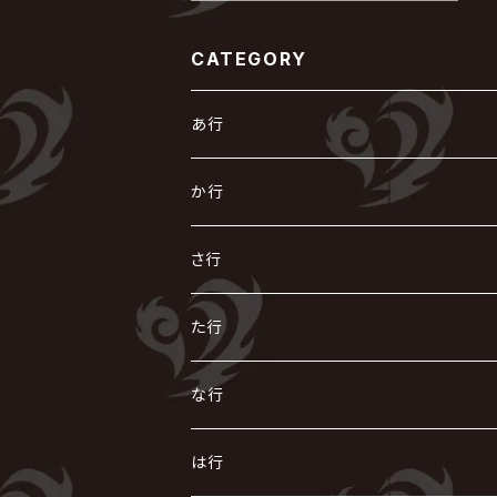
CATEGORY
あ行
あ
か行
R指定
い
か
さ行
AIOLIN
IKUO
怪人二十面奏
う
き
さ
た行
i.D.A
exist†trace
Kαin
VIRGE / ヴァージュ
KISAKI
ザアザア
え
く
し
た
な行
AKIHIDE
生熊耕治
kein
Waive
キズ
The THIRTEEN
ACE OF SPADES
Crack6
Zeke Deux
DASEIN
お
け
す
ち
な
は行