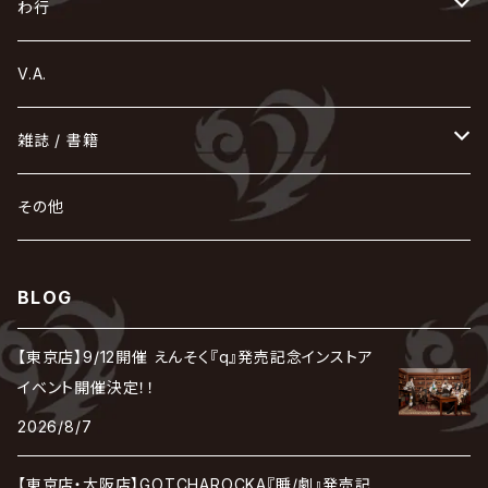
東京花嫁
NETH PRIERE CAIN
Far East Dizain
未完成アリス
ヤミテラ / 外道反逆者ヤミテラ
の
へ
む
ゆ
ら
わ行
Ashmaze.
168 / 葵-168-
GOTCHAROCKA
KIRITO / キリト
XANVALA
GREN / グレン
Sick²
DADAROMA
sukekiyo
CONTRASTZ
BugLug
DaizyStripper
HIZAKI
マガツノート
Tourbillon
NEVERLAND
Fatüm
ミスイ
NoGoD
BabyKingdom
MUCC / ムック
YUKIYA / 藤田幸也
rice
ほ
め
よ
り
わ
V.A.
甘い暴力
蛾と蝶
己龍
黒夢
ジグソウ
逹瑯
SCAPEGOAT
HAZUKI / 葉月
D'ESPAIRSRAY
vistlip
machine
Dawnman
FANTASTIC◇CIRCUS
mitsu
NOCTURNAL BLOODLUST
THE BEETHOVEN
ユナイト
Rides In ReVellion
POIDOL
メトロノーム
Leetspeak monsters
wyse
も
る
雑誌 / 書籍
天照
KAMIJO
シド
DAVID / SUI / 縁
SPLENDID GOD GIRAFFE
花見桜こうき
Develop One's Faculties
ヒッチコック
Magistina Saga
DOG inthePWO
FEST VAINQUEUR
MIMIZUQ
PENICILLIN
Raphael
HOLLOWGRAM
MERRY / メリー
Ricky
我が為
THE MORTAL
Ruiza
れ
hévn
その他
彩冷える -ayabie-
Kaya
SHIVA
DALLE
SLAPSLY / CHIYU
薔薇の宮殿
DIR EN GREY
hide with Spread Beaver / hide
MUSCLE ATTACK
Toshi
梟
MIYAVI
ベル
Luv PARADE
LEZARD
MORRIE
Lucy
0.1gの誤算
ろ
ROCK AND READ
アリス九號. / ALICE NINE. / A9
cali≠gari
BLOG
JAKIGAN MEISTER
DARRELL
BAROQUE
DEXCORE
HIDE-ZOU
マツタケワークス
Dolly
Plastic Tree
美良政次
HELLBROTH / ヘルブロス
La'veil MizeriA
RENAME
最上川司
LUNA SEA
the Raid.
Royz
有村竜太朗
河村隆一
【東京店】9/12開催 えんそく『q』発売記念インストア
Chanty
TAKE NO BREAK
ビバラッシュ
摩天楼オペラ
TЯicKY
Frantic EMIRY
MIRAGE
The Benjamin
LAB.THE BASEMENT / ラボ ザ ベヰスメント
LIBRAVEL / リブラヴェル
イベント開催決定！！
REIGN
Rorschach.inc
ΛrlequiΩ / アルルカン
Janne Da Arc
2026/8/7
DEZERT
THE MADNA
Blu-BiLLioN
ペンタゴン
RAN / 蘭
LIPHLICH
RAZOR
ロマン急行
Angelo
sugar
【東京店・大阪店】GOTCHAROCKA『睡/劇』発売記