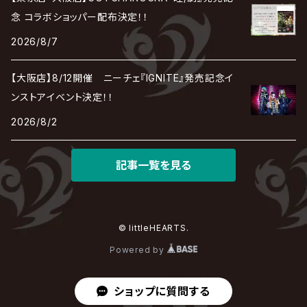
deadman
MAMA.
BULL ZEICHEN 88
Lill
念 コラボショッパー配布決定！！
LSN / The LEGENDARY SIX NINE
アンティック-珈琲店-
Jupiter
2026/8/7
DEVILOOF
まみれた / MAMIRETA
BULL FIELD
lynch.
アンフィル
JILUKA
【大阪店】8/12開催 ニーチェ『IGNITE』発売記念イ
DuelJewel
MALICE MIZER
BREAKERZ
RE:INa
ンストアイベント決定！！
umbrella
JILS
2026/8/2
D'ERLANGER
BLAZE
SHIN
電脳ヒメカ
The Brow Beat
記事一覧を見る
Jin-Machine
© littleHEARTS.
Powered by
ショップに質問する