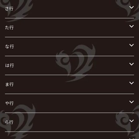
R指定
い
か
さ行
AIOLIN
IKUO
怪人二十面奏
う
き
さ
た行
i.D.A
exist†trace
Kαin
VIRGE / ヴァージュ
KISAKI
ザアザア
え
く
し
た
な行
AKIHIDE
生熊耕治
kein
Waive
キズ
The THIRTEEN
ACE OF SPADES
Crack6
Zeke Deux
DASEIN
お
け
す
ち
な
は行
ACME / アクメ
Initial'L
GACKT
Versailles
KiD
Psycho le Cému
X JAPAN
グラビティ
Z CLEAR
DAIGO
AURORIZE
[ kei ] / 圭
Z CLEAR
CHAQLA.
NIGHTMARE
こ
せ
つ
に
は
ま行
浅葱 / ASAGI
INORAN
KAKUMAY
Verde/
gives
櫻井敦司
LSN / The LEGENDARY SIX NINE
GRIMOIRE
SEESAW
ダウト
OFIAM
仮病
超ジャシー
NAZARE
GOATBED
ゼラ
NiEL
heidi.
そ
て
ぬ
ひ
ま
や行
Azavana
イビツ マル
CASCADE
UCHUSENTAI:NOIZ / 宇宙戦隊NOIZ
ギャロ
さくら前線
LM.C
GLAY
J
TAKURO
陰陽座
Kra
Scarlet Valse
ゴールデンボンバー
零[Hz]
NICOLAS
H.U.G
SOPHIA
D
nurié
HERO
THE MICRO HEAD 4N'S
と
ね
ふ
み
や
ら行
Acid Black Cherry
色々な十字架
the GazettE
清春
Sadie
えんそく
gremlins
-真天地開闢集団-ジグザグ
DazzlingBAD
SUGIZO
コドモドラゴン
仙台貨物
BUCK-TICK
ZOMBIE / ぞんび
DIAURA
美炎-BIEN-
MAO / マオ from SID