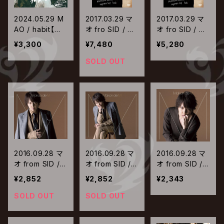
2024.05.29 M
2017.03.29 マ
2017.03.29 マ
AO / habit【通
オ fro SID / Ma
オ fro SID / Ma
常盤】
ison de M vol.
ison de M vol.
¥3,300
¥7,480
¥5,280
1 in Billboard L
1 in Billboard L
ive TOKYO【初
ive TOKYO【通
SOLD OUT
回生産限定盤】
常盤】
2016.09.28 マ
2016.09.28 マ
2016.09.28 マ
オ from SID /
オ from SID /
オ from SID /
Maison de M
Maison de M
Maison de M
¥2,852
¥2,852
¥2,343
【初回生産限定
【初回生産限定
【通常盤】
盤A】
盤B】
SOLD OUT
SOLD OUT