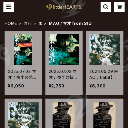
HOME
ま行
ま
MAO / マオ from SID
2025.07.02 マ
2025.07.02 マ
2024.05.29 M
オ / 夜半の銃声
オ / 夜半の銃声
AO / habit【初
【初回生産限定
【通常盤】
回生産限定盤】
¥6,050
¥2,750
¥8,300
盤】