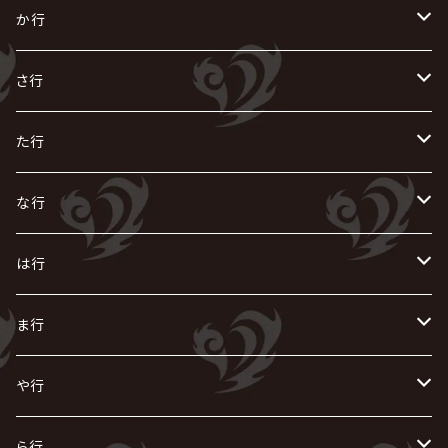
あ
か行
R指定
い
か
さ行
AIOLIN
IKUO
怪人二十面奏
う
き
さ
た行
i.D.A
exist†trace
Kαin
VIRGE / ヴァージュ
KISAKI
ザアザア
え
く
し
た
な行
AKIHIDE
生熊耕治
kein
Waive
キズ
The THIRTEEN
ACE OF SPADES
Crack6
Zeke Deux
DASEIN
お
け
す
ち
な
は行
ACME / アクメ
Initial'L
GACKT
Versailles
KiD
Psycho le Cému
X JAPAN
グラビティ
Z CLEAR
DAIGO
AURORIZE
[ kei ] / 圭
Z CLEAR
CHAQLA.
NIGHTMARE
こ
せ
つ
に
は
ま行
浅葱 / ASAGI
INORAN
KAKUMAY
Verde/
gives
櫻井敦司
LSN / The LEGENDARY SIX NINE
GRIMOIRE
SEESAW
ダウト
OFIAM
仮病
超ジャシー
NAZARE
GOATBED
ゼラ
NiEL
heidi.
そ
て
ぬ
ひ
ま
や行
Azavana
イビツ マル
CASCADE
UCHUSENTAI:NOIZ / 宇宙戦隊NOIZ
ギャロ
さくら前線
LM.C
GLAY
J
TAKURO
陰陽座
Kra
Scarlet Valse
ゴールデンボンバー
零[Hz]
NICOLAS
H.U.G
SOPHIA
D
nurié
HERO
THE MICRO HEAD 4N'S
と
ね
ふ
み
や
ら行