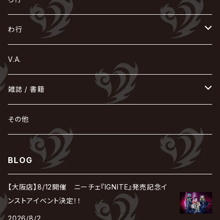
Acid Black Cherry
色々な十字架
the GazettE
清春
Sadie
えんそく
gremlins
-真天地開闢集団-ジグザグ
DazzlingBAD
SUGIZO
コドモドラゴン
仙台貨物
BUCK-TICK
ZOMBIE / ぞんび
DIAURA
美炎-BIEN-
MAO / マオ from SID
東京花嫁
NETH PRIERE CAIN
Far East Dizain
未完成アリス
ヤミテラ / 外道反逆者ヤミテラ
の
へ
む
ゆ
ら
わ行
Ashmaze.
168 / 葵-168-
GOTCHAROCKA
KIRITO / キリト
XANVALA
GREN / グレン
Sick²
DADAROMA
sukekiyo
CONTRASTZ
BugLug
DaizyStripper
HIZAKI
マガツノート
Tourbillon
NEVERLAND
Fatüm
ミスイ
NoGoD
BabyKingdom
MUCC / ムック
YUKIYA / 藤田幸也
rice
ほ
め
よ
り
わ
V.A.
甘い暴力
蛾と蝶
己龍
黒夢
ジグソウ
逹瑯
SCAPEGOAT
HAZUKI / 葉月
D'ESPAIRSRAY
vistlip
machine
Dawnman
FANTASTIC◇CIRCUS
mitsu
NOCTURNAL BLOODLUST
THE BEETHOVEN
ユナイト
Rides In ReVellion
POIDOL
メトロノーム
Leetspeak monsters
wyse
も
る
雑誌 / 書籍
天照
KAMIJO
シド
DAVID / SUI / 縁
SPLENDID GOD GIRAFFE
花見桜こうき
Develop One's Faculties
ヒッチコック
Magistina Saga
DOG inthePWO
FEST VAINQUEUR
MIMIZUQ
PENICILLIN
Raphael
HOLLOWGRAM
MERRY / メリー
Ricky
我が為
THE MORTAL
Ruiza
れ
hévn
その他
彩冷える -ayabie-
Kaya
SHIVA
DALLE
SLAPSLY / CHIYU
薔薇の宮殿
DIR EN GREY
hide with Spread Beaver / hide
MUSCLE ATTACK
Toshi
梟
MIYAVI
ベル
Luv PARADE
LEZARD
MORRIE
Lucy
0.1gの誤算
ろ
ROCK AND READ
アリス九號. / ALICE NINE. / A9
cali≠gari
BLOG
JAKIGAN MEISTER
DARRELL
BAROQUE
DEXCORE
HIDE-ZOU
マツタケワークス
Dolly
Plastic Tree
美良政次
HELLBROTH / ヘルブロス
La'veil MizeriA
RENAME
最上川司
LUNA SEA
the Raid.
Royz
有村竜太朗
河村隆一
【大阪店】8/12開催 ニーチェ『IGNITE』発売記念イ
Chanty
TAKE NO BREAK
ビバラッシュ
摩天楼オペラ
TЯicKY
Frantic EMIRY
MIRAGE
The Benjamin
LAB.THE BASEMENT / ラボ ザ ベヰスメント
LIBRAVEL / リブラヴェル
ンストアイベント決定！！
REIGN
Rorschach.inc
ΛrlequiΩ / アルルカン
Janne Da Arc
2026/8/2