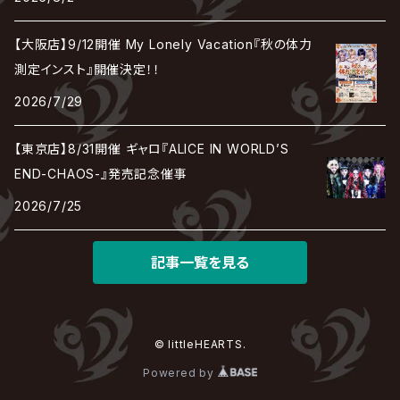
DEZERT
THE MADNA
Blu-BiLLioN
ペンタゴン
RAN / 蘭
LIPHLICH
RAZOR
ロマン急行
Angelo
sugar
【大阪店】9/12開催 My Lonely Vacation『秋の体力
deadman
MAMA.
BULL ZEICHEN 88
Lill
測定インスト』開催決定！！
LSN / The LEGENDARY SIX NINE
アンティック-珈琲店-
Jupiter
2026/7/29
DEVILOOF
まみれた / MAMIRETA
BULL FIELD
lynch.
アンフィル
JILUKA
【東京店】8/31開催 ギャロ『ALICE IN WORLD’S
DuelJewel
MALICE MIZER
BREAKERZ
RE:INa
END-CHAOS-』発売記念催事
umbrella
JILS
2026/7/25
D'ERLANGER
BLAZE
SHIN
電脳ヒメカ
The Brow Beat
記事一覧を見る
Jin-Machine
© littleHEARTS.
Powered by