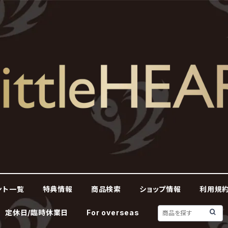
ント一覧
特典情報
商品検索
ショップ情報
利用規約
定休日/臨時休業日
For overseas