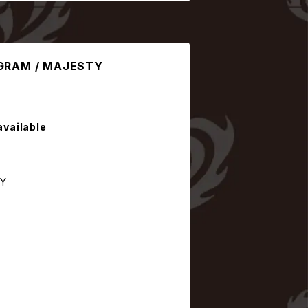
GRAM / MAJESTY
available
TY