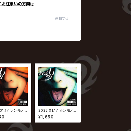
にお住まいの方向け
通報する
01.17 ホンモノ /
2022.01.17 ホンモノ /
【Type-B】
ニセモノ【Type-A】
50
¥1,650