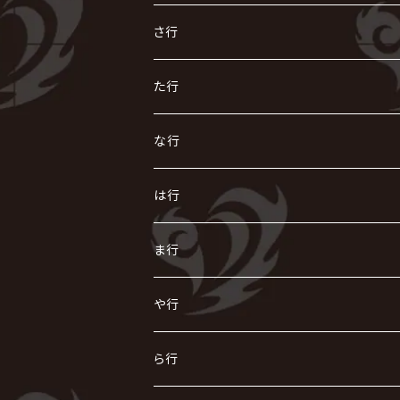
R指定
い
か
さ行
AIOLIN
IKUO
怪人二十面奏
う
き
さ
た行
i.D.A
exist†trace
Kαin
VIRGE / ヴァージュ
KISAKI
ザアザア
え
く
し
た
な行
AKIHIDE
生熊耕治
kein
Waive
キズ
The THIRTEEN
ACE OF SPADES
Crack6
Zeke Deux
DASEIN
お
け
す
ち
な
は行
ACME / アクメ
Initial'L
GACKT
Versailles
KiD
Psycho le Cému
X JAPAN
グラビティ
Z CLEAR
DAIGO
AURORIZE
[ kei ] / 圭
Z CLEAR
CHAQLA.
NIGHTMARE
こ
せ
つ
に
は
ま行
浅葱 / ASAGI
INORAN
KAKUMAY
Verde/
gives
櫻井敦司
LSN / The LEGENDARY SIX NINE
GRIMOIRE
SEESAW
ダウト
OFIAM
仮病
超ジャシー
NAZARE
GOATBED
ゼラ
NiEL
heidi.
そ
て
ぬ
ひ
ま
や行
Azavana
イビツ マル
CASCADE
UCHUSENTAI:NOIZ / 宇宙戦隊NOIZ
ギャロ
さくら前線
LM.C
GLAY
J
TAKURO
陰陽座
Kra
Scarlet Valse
ゴールデンボンバー
零[Hz]
NICOLAS
H.U.G
SOPHIA
D
nurié
HERO
THE MICRO HEAD 4N'S
と
ね
ふ
み
や
ら行
Acid Black Cherry
色々な十字架
the GazettE
清春
Sadie
えんそく
gremlins
-真天地開闢集団-ジグザグ
DazzlingBAD
SUGIZO