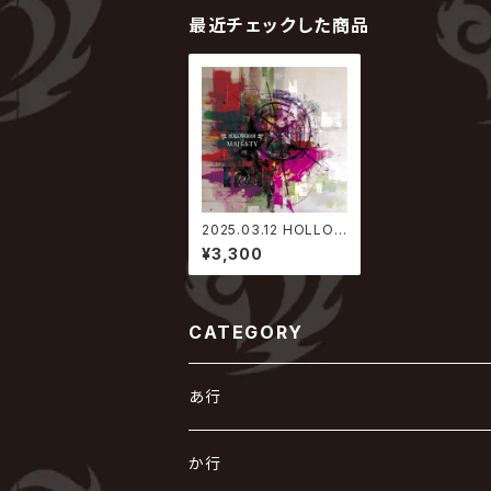
最近チェックした商品
2025.03.12 HOLLO
WGRAM / MAJESTY
¥3,300
CATEGORY
あ行
あ
か行