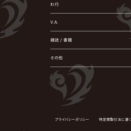
コドモドラゴン
仙台貨物
BUCK-TICK
ZOMBIE / ぞんび
DIAURA
美炎-BIEN-
MAO / マオ from SID
東京花嫁
NETH PRIERE CAIN
Far East Dizain
未完成アリス
ヤミテラ / 外道反逆者ヤミテラ
の
へ
む
ゆ
ら
わ行
Ashmaze.
168 / 葵-168-
GOTCHAROCKA
KIRITO / キリト
XANVALA
GREN / グレン
Sick²
DADAROMA
sukekiyo
CONTRASTZ
BugLug
DaizyStripper
HIZAKI
マガツノート
Tourbillon
NEVERLAND
Fatüm
ミスイ
NoGoD
BabyKingdom
MUCC / ムック
YUKIYA / 藤田幸也
rice
ほ
め
よ
り
わ
V.A.
甘い暴力
蛾と蝶
己龍
黒夢
ジグソウ
逹瑯
SCAPEGOAT
HAZUKI / 葉月
D'ESPAIRSRAY
vistlip
machine
Dawnman
FANTASTIC◇CIRCUS
mitsu
NOCTURNAL BLOODLUST
THE BEETHOVEN
ユナイト
Rides In ReVellion
POIDOL
メトロノーム
Leetspeak monsters
wyse
も
る
雑誌 / 書籍
天照
KAMIJO
シド
DAVID / SUI / 縁
SPLENDID GOD GIRAFFE
花見桜こうき
Develop One's Faculties
ヒッチコック
Magistina Saga
DOG inthePWO
FEST VAINQUEUR
MIMIZUQ
PENICILLIN
Raphael
HOLLOWGRAM
MERRY / メリー
Ricky
我が為
THE MORTAL
Ruiza
れ
hévn
その他
彩冷える -ayabie-
Kaya
SHIVA
DALLE
SLAPSLY / CHIYU
薔薇の宮殿
DIR EN GREY
hide with Spread Beaver / hide
MUSCLE ATTACK
Toshi
梟
MIYAVI
ベル
Luv PARADE
LEZARD
MORRIE
Lucy
0.1gの誤算
ろ
ROCK AND READ
アリス九號. / ALICE NINE. / A9
cali≠gari
JAKIGAN MEISTER
DARRELL
BAROQUE
DEXCORE
HIDE-ZOU
マツタケワークス
Dolly
Plastic Tree
美良政次
HELLBROTH / ヘルブロス
La'veil MizeriA
RENAME
最上川司
LUNA SEA
the Raid.
Royz
有村竜太朗
河村隆一
Chanty
TAKE NO BREAK
ビバラッシュ
摩天楼オペラ
TЯicKY
Frantic EMIRY
MIRAGE
The Benjamin
LAB.THE BASEMENT / ラボ ザ ベヰスメント
LIBRAVEL / リブラヴェル
REIGN
Rorschach.inc
ΛrlequiΩ / アルルカン
Janne Da Arc
DEZERT
THE MADNA
プライバシーポリシー
特定商取引法に基
Blu-BiLLioN
ペンタゴン
RAN / 蘭
LIPHLICH
RAZOR
ロマン急行
Angelo