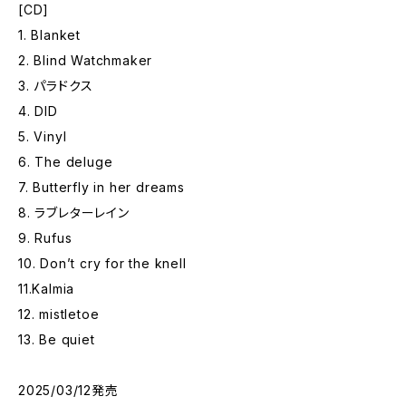
[CD]
1. Blanket
2. Blind Watchmaker
3. パラドクス
4. DID
5. Vinyl
6. The deluge
7. Butterfly in her dreams
8. ラブレターレイン
9. Rufus
10. Don’t cry for the knell
11.Kalmia
12. mistletoe
13. Be quiet
2025/03/12発売