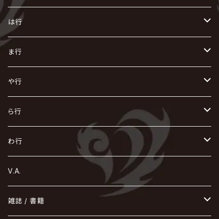
AKIHIDE
生熊耕治
kein
Waive
キズ
The THIRTEEN
ACE OF SPADES
Crack6
Zeke Deux
DASEIN
お
け
す
ち
な
は行
ACME / アクメ
Initial'L
GACKT
Versailles
KiD
Psycho le Cému
X JAPAN
グラビティ
Z CLEAR
DAIGO
AURORIZE
[ kei ] / 圭
Z CLEAR
CHAQLA.
NIGHTMARE
こ
せ
つ
に
は
ま行
浅葱 / ASAGI
INORAN
KAKUMAY
Verde/
gives
櫻井敦司
LSN / The LEGENDARY SIX NINE
GRIMOIRE
SEESAW
ダウト
OFIAM
仮病
超ジャシー
NAZARE
GOATBED
ゼラ
NiEL
heidi.
そ
て
ぬ
ひ
ま
や行
Azavana
イビツ マル
CASCADE
UCHUSENTAI:NOIZ / 宇宙戦隊NOIZ
ギャロ
さくら前線
LM.C
GLAY
J
TAKURO
陰陽座
Kra
Scarlet Valse
ゴールデンボンバー
零[Hz]
NICOLAS
H.U.G
SOPHIA
D
nurié
HERO
THE MICRO HEAD 4N'S
と
ね
ふ
み
や
ら行
Acid Black Cherry
色々な十字架
the GazettE
清春
Sadie
えんそく
gremlins
-真天地開闢集団-ジグザグ
DazzlingBAD
SUGIZO
コドモドラゴン
仙台貨物
BUCK-TICK
ZOMBIE / ぞんび
DIAURA
美炎-BIEN-
MAO / マオ from SID
東京花嫁
NETH PRIERE CAIN
Far East Dizain
未完成アリス
ヤミテラ / 外道反逆者ヤミテラ
の
へ
む
ゆ
ら
わ行
Ashmaze.
168 / 葵-168-
GOTCHAROCKA
KIRITO / キリト
XANVALA
GREN / グレン
Sick²
DADAROMA
sukekiyo
CONTRASTZ
BugLug
DaizyStripper
HIZAKI
マガツノート
Tourbillon
NEVERLAND
Fatüm
ミスイ
NoGoD
BabyKingdom
MUCC / ムック
YUKIYA / 藤田幸也
rice
ほ
め
よ
り
わ
V.A.
甘い暴力
蛾と蝶
己龍
黒夢
ジグソウ
逹瑯
SCAPEGOAT
HAZUKI / 葉月
D'ESPAIRSRAY
vistlip
machine
Dawnman
FANTASTIC◇CIRCUS
mitsu
NOCTURNAL BLOODLUST
THE BEETHOVEN
ユナイト
Rides In ReVellion
POIDOL
メトロノーム
Leetspeak monsters
wyse
も
る
雑誌 / 書籍
天照
KAMIJO
シド
DAVID / SUI / 縁
SPLENDID GOD GIRAFFE
花見桜こうき