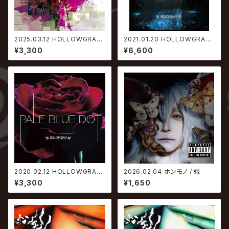
2025.03.12 HOLLOWGRAM
2021.01.20 HOLLOWGRAM
/ MAJESTY
/ RED SHIFT
¥3,300
¥6,600
2020.02.12 HOLLOWGRAM
2026.02.04 ホンモノ / 蛾
/ Pale Blue Dot
¥3,300
¥1,650