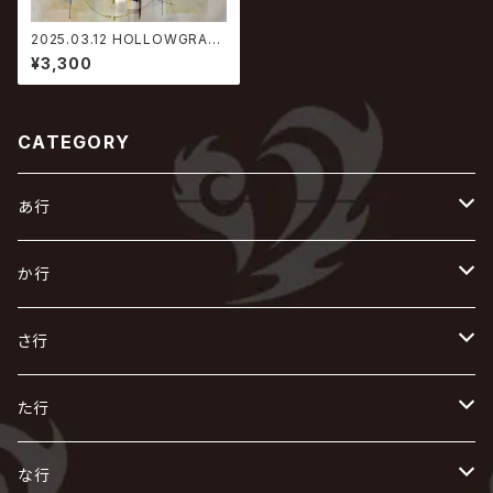
2025.03.12 HOLLOWGRAM
/ SCENIC
¥3,300
CATEGORY
あ行
あ
か行
R指定
い
か
さ行
AIOLIN
IKUO
怪人二十面奏
う
き
さ
た行
i.D.A
exist†trace
Kαin
VIRGE / ヴァージュ
KISAKI
ザアザア
え
く
し
た
な行