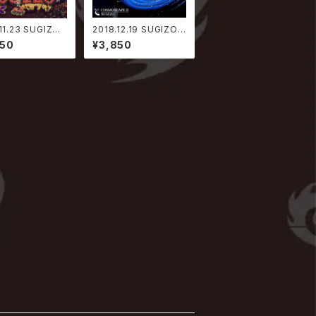
11.23 SUGIZO /
2018.12.19 SUGIZO /
COMPLETE SIN
COSMOSCAPE Ⅱ【通
950
¥3,850
COLLECTION
常盤】
盤】