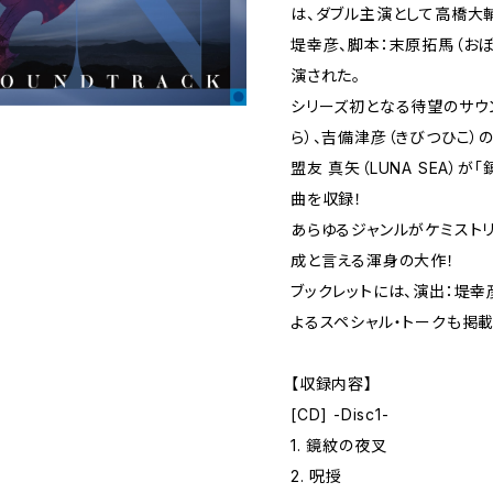
は、ダブル主演として高橋大輔
堤幸彦、脚本：末原拓馬（おぼ
演された。
シリーズ初となる待望のサウ
ら）、吉備津彦（きびつひこ）の
盟友 真矢（LUNA SEA）
曲を収録！
あらゆるジャンルがケミストリー
成と言える渾身の大作！
ブックレットには、演出：堤幸彦
よるスペシャル・トークも掲載
【収録内容】
[CD] -Disc1-
1. 鏡紋の夜叉
2. 呪授