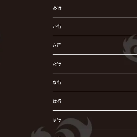
あ行
あ
か行
R指定
い
か
さ行
AIOLIN
IKUO
怪人二十面奏
う
き
さ
た行
i.D.A
exist†trace
Kαin
VIRGE / ヴァージュ
KISAKI
ザアザア
え
く
し
た
な行
AKIHIDE
生熊耕治
kein
Waive
キズ
The THIRTEEN
ACE OF SPADES
Crack6
Zeke Deux
DASEIN
お
け
す
ち
な
は行
ACME / アクメ
Initial'L
GACKT
Versailles
KiD
Psycho le Cému
X JAPAN
グラビティ
Z CLEAR
DAIGO
AURORIZE
[ kei ] / 圭
Z CLEAR
CHAQLA.
NIGHTMARE
こ
せ
つ
に
は
ま行
浅葱 / ASAGI
INORAN
KAKUMAY
Verde/
gives
櫻井敦司
LSN / The LEGENDARY SIX NINE
GRIMOIRE
SEESAW
ダウト
OFIAM
仮病
超ジャシー
NAZARE