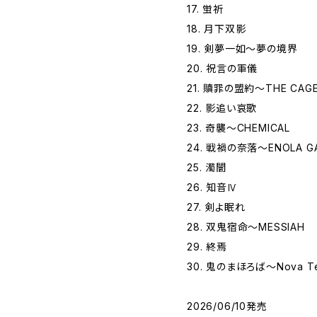
17. 蛍祈
18. 月下双影
19. 剣夢一如〜夢の境界
20. 祝言の軍儀
21. 贖罪の盟約〜THE CAG
22. 影追い哀歌
23. 奇襲〜CHEMICAL
24. 戦禍の奈落〜ENOLA G
25. 濁闇
26. 知音Ⅳ
27. 剣よ眠れ
28. 双鬼宿命〜MESSIAH
29. 終焉
30. ⻤のまほろば〜Nova Te
2026/06/10発売