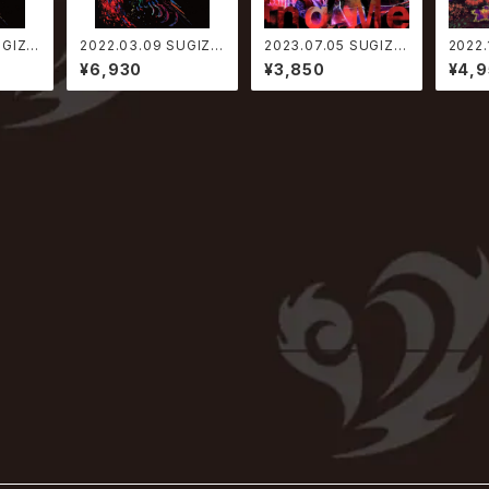
UGIZ
2022.03.09 SUGIZ
2023.07.05 SUGIZO
2022.
UGIZO
O/INORAN / SUGIZO
/ And The Chaos is
THE 
¥6,930
¥3,850
¥4,
ESEN
vs INORAN PRESEN
Killing Me【CD通常
GLE 
T 202
TS BEST BOUT 202
盤】
【通常
回プレス
1 〜L2/5〜【通常盤】