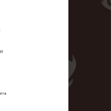
E
AY
rra