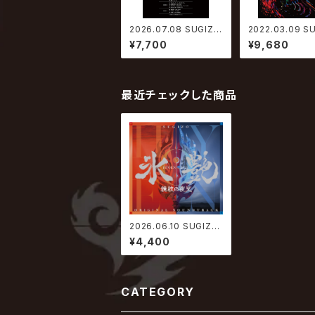
2026.07.08 SUGIZO
2022.03.09 S
/ ONENESS M【生産
O/INORAN / S
¥7,700
¥9,680
限定アナログ盤】
vs INORAN PR
TS BEST BOU
1 〜L2/5〜【初
限定盤】
最近チェックした商品
2026.06.10 SUGIZO
/ 氷艶 hyoen 2025 -
¥4,400
鏡紋の夜叉- オリジナ
ル・サウンドトラック
CATEGORY