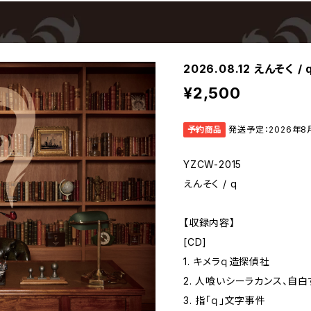
2026.08.12 えんそく / 
¥2,500
予約商品
発送予定：2026年8
YZCW-2015
えんそく / q
【収録内容】
[CD]
1. キメラｑ造探偵社
2. 人喰いシーラカンス、自白
3. 指「ｑ」文字事件