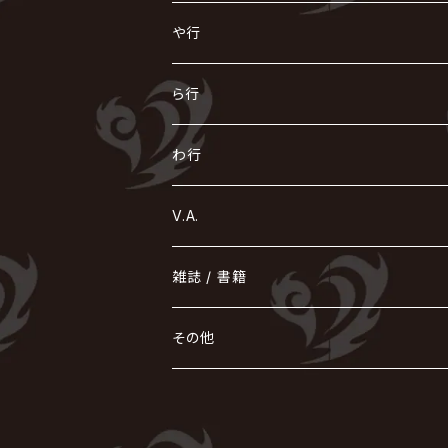
浅葱 / ASAGI
INORAN
KAKUMAY
Verde/
gives
櫻井敦司
LSN / The LEGENDARY SIX NINE
GRIMOIRE
SEESAW
ダウト
OFIAM
仮病
超ジャシー
NAZARE
GOATBED
ゼラ
NiEL
heidi.
そ
て
ぬ
ひ
ま
や行
Azavana
イビツ マル
CASCADE
UCHUSENTAI:NOIZ / 宇宙戦隊NOIZ
ギャロ
さくら前線
LM.C
GLAY
J
TAKURO
陰陽座
Kra
Scarlet Valse
ゴールデンボンバー
零[Hz]
NICOLAS
H.U.G
SOPHIA
D
nurié
HERO
THE MICRO HEAD 4N'S
と
ね
ふ
み
や
ら行
Acid Black Cherry
色々な十字架
the GazettE
清春
Sadie
えんそく
gremlins
-真天地開闢集団-ジグザグ
DazzlingBAD
SUGIZO
コドモドラゴン
仙台貨物
BUCK-TICK
ZOMBIE / ぞんび
DIAURA
美炎-BIEN-
MAO / マオ from SID
東京花嫁
NETH PRIERE CAIN
Far East Dizain
未完成アリス
ヤミテラ / 外道反逆者ヤミテラ
の
へ
む
ゆ
ら
わ行
Ashmaze.
168 / 葵-168-
GOTCHAROCKA
KIRITO / キリト
XANVALA
GREN / グレン
Sick²
DADAROMA
sukekiyo
CONTRASTZ
BugLug
DaizyStripper
HIZAKI
マガツノート
Tourbillon
NEVERLAND
Fatüm
ミスイ
NoGoD
BabyKingdom
MUCC / ムック
YUKIYA / 藤田幸也
rice
ほ
め
よ
り
わ
V.A.
甘い暴力
蛾と蝶
己龍
黒夢
ジグソウ
逹瑯
SCAPEGOAT
HAZUKI / 葉月
D'ESPAIRSRAY
vistlip
machine
Dawnman
FANTASTIC◇CIRCUS
mitsu
NOCTURNAL BLOODLUST
THE BEETHOVEN
ユナイト
Rides In ReVellion
POIDOL
メトロノーム
Leetspeak monsters
wyse
も
る
雑誌 / 書籍
天照
KAMIJO
シド
DAVID / SUI / 縁
SPLENDID GOD GIRAFFE
花見桜こうき
Develop One's Faculties
ヒッチコック
Magistina Saga
DOG inthePWO
FEST VAINQUEUR
MIMIZUQ
PENICILLIN
Raphael
HOLLOWGRAM
MERRY / メリー
Ricky
我が為
THE MORTAL
Ruiza
れ
hévn
その他
彩冷える -ayabie-
Kaya
SHIVA
DALLE
SLAPSLY / CHIYU
薔薇の宮殿
DIR EN GREY
hide with Spread Beaver / hide
MUSCLE ATTACK
Toshi
梟
MIYAVI
ベル
Luv PARADE
LEZARD
MORRIE
Lucy
0.1gの誤算
ろ
ROCK AND READ
アリス九號. / ALICE NINE. / A9
cali≠gari
JAKIGAN MEISTER
DARRELL
BAROQUE
DEXCORE
HIDE-ZOU
マツタケワークス
Dolly
Plastic Tree
美良政次
HELLBROTH / ヘルブロス
La'veil MizeriA
RENAME
最上川司
LUNA SEA