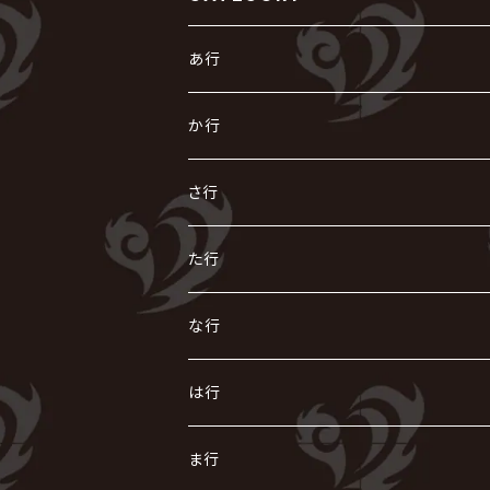
あ行
あ
か行
R指定
い
か
さ行
AIOLIN
IKUO
怪人二十面奏
う
き
さ
た行
i.D.A
exist†trace
Kαin
VIRGE / ヴァージュ
KISAKI
ザアザア
え
く
し
た
な行
AKIHIDE
生熊耕治
kein
Waive
キズ
The THIRTEEN
ACE OF SPADES
Crack6
Zeke Deux
DASEIN
お
け
す
ち
な
は行
ACME / アクメ
Initial'L
GACKT
Versailles
KiD
Psycho le Cému
X JAPAN
グラビティ
Z CLEAR
DAIGO
AURORIZE
[ kei ] / 圭
Z CLEAR
CHAQLA.
NIGHTMARE
こ
せ
つ
に
は
ま行