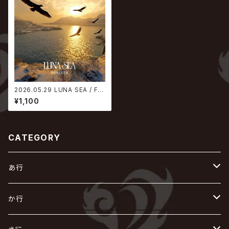
2026.05.29 LUNA SEA / FO
REVER
¥1,100
CATEGORY
あ行
あ
か行
R指定