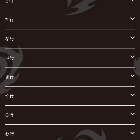
い
か
さ行
AIOLIN
IKUO
怪人二十面奏
う
き
さ
た行
i.D.A
exist†trace
Kαin
VIRGE / ヴァージュ
KISAKI
ザアザア
え
く
し
た
な行
AKIHIDE
生熊耕治
kein
Waive
キズ
The THIRTEEN
ACE OF SPADES
Crack6
Zeke Deux
DASEIN
お
け
す
ち
な
は行
ACME / アクメ
Initial'L
GACKT
Versailles
KiD
Psycho le Cému
X JAPAN
グラビティ
Z CLEAR
DAIGO
AURORIZE
[ kei ] / 圭
Z CLEAR
CHAQLA.
NIGHTMARE
こ
せ
つ
に
は
ま行
浅葱 / ASAGI
INORAN
KAKUMAY
Verde/
gives
櫻井敦司
LSN / The LEGENDARY SIX NINE
GRIMOIRE
SEESAW
ダウト
OFIAM
仮病
超ジャシー
NAZARE
GOATBED
ゼラ
NiEL
heidi.
そ
て
ぬ
ひ
ま
や行
Azavana
イビツ マル
CASCADE
UCHUSENTAI:NOIZ / 宇宙戦隊NOIZ
ギャロ
さくら前線
LM.C
GLAY
J
TAKURO
陰陽座
Kra
Scarlet Valse
ゴールデンボンバー
零[Hz]
NICOLAS
H.U.G
SOPHIA
D
nurié
HERO
THE MICRO HEAD 4N'S
と
ね
ふ
み
や
ら行
Acid Black Cherry
色々な十字架
the GazettE
清春
Sadie
えんそく
GREMLINS
-真天地開闢集団-ジグザグ
DazzlingBAD
SUGIZO
コドモドラゴン
仙台貨物
BUCK-TICK
ZOMBIE / ぞんび
DIAURA
美炎-BIEN-
MAO / マオ from SID
東京花嫁
NETH PRIERE CAIN
Far East Dizain
未完成アリス
ヤミテラ / 外道反逆者ヤミテラ
の
へ
む
ゆ
ら
わ行