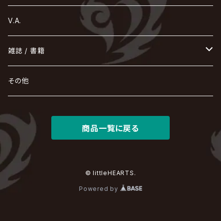
Ashmaze.
168 / 葵-168-
GOTCHAROCKA
KIRITO / キリト
XANVALA
GREN / グレン
Sick²
DADAROMA
sukekiyo
CONTRASTZ
BugLug
DaizyStripper
HIZAKI
マガツノート
Tourbillon
NEVERLAND
Fatüm
ミスイ
NoGoD
BabyKingdom
MUCC / ムック
YUKIYA / 藤田幸也
rice
ほ
め
よ
り
わ
V.A.
甘い暴力
蛾と蝶
己龍
黒夢
ジグソウ
逹瑯
SCAPEGOAT
HAZUKI / 葉月
D'ESPAIRSRAY
vistlip
machine
Dawnman
FANTASTIC◇CIRCUS
mitsu
NOCTURNAL BLOODLUST
THE BEETHOVEN
ユナイト
Rides In ReVellion
POIDOL
メトロノーム
Leetspeak monsters
wyse
も
る
雑誌 / 書籍
天照
KAMIJO
シド
DAVID / SUI / 縁
SPLENDID GOD GIRAFFE
花見桜こうき
Develop One's Faculties
ヒッチコック
Magistina Saga
DOG inthePWO
FEST VAINQUEUR
MIMIZUQ
PENICILLIN
Raphael
HOLLOWGRAM
MERRY / メリー
Ricky
我が為
THE MORTAL
Ruiza
れ
hévn
その他
彩冷える -ayabie-
Kaya
SHIVA
DALLE
SLAPSLY / CHIYU
薔薇の宮殿
DIR EN GREY
hide with Spread Beaver / hide
MUSCLE ATTACK
Toshi
梟
MIYAVI
ベル
Luv PARADE
LEZARD
MORRIE
Lucy
0.1gの誤算
ろ
ROCK AND READ
アリス九號. / ALICE NINE. / A9
cali≠gari
JAKIGAN MEISTER
DARRELL
BAROQUE
DEXCORE
HIDE-ZOU
マツタケワークス
商品一覧に戻る
Dolly
Plastic Tree
美良政次
HELLBROTH / ヘルブロス
La'veil MizeriA
RENAME
最上川司
LUNA SEA
the Raid.
Royz
有村竜太朗
河村隆一
Chanty
TAKE NO BREAK
ビバラッシュ
摩天楼オペラ
TЯicKY
Frantic EMIRY
MIRAGE
The Benjamin
LAB.THE BASEMENT / ラボ ザ ベヰスメント
LIBRAVEL / リブラヴェル
REIGN
Rorschach.inc
ΛrlequiΩ / アルルカン
© littleHEARTS.
Janne Da Arc
DEZERT
THE MADNA
Blu-BiLLioN
ペンタゴン
RAN / 蘭
Powered by
LIPHLICH
RAZOR
ロマン急行
Angelo
sugar
deadman
MAMA.
BULL ZEICHEN 88
Lill