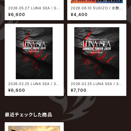
2026.05.27 LUNA SEA｜GL
2026.06.10 SUGIZO / 氷艶 h
AY / The Millennium Eve 2
yoen 2025 -鏡紋の夜叉- オリ
¥6,600
¥4,400
025 in Tokyo Dome【通常盤
ジナル・サウンドトラック
DVD】
2026.02.25 LUNA SEA / 35t
2026.02.25 LUNA SEA / 35t
h ANNIVERSARY TOUR ERA
h ANNIVERSARY TOUR ERA
¥6,600
¥7,700
TO ERA -THE FINAL EPISO
TO ERA -THE FINAL EPISO
DE- LUNATIC TOKYO 2025
DE- LUNATIC TOKYO 2025
-黒服限定GIG-【DVD】
-黒服限定GIG-【Blu-ray】
最近チェックした商品