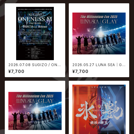
2026.07.08 SUGIZO / ONE
2026.05.27 LUNA SEA｜GL
NESS M【生産限定アナログ盤】
AY / The Millennium Eve 2
¥7,700
¥7,700
025 in Tokyo Dome【通常盤
Blu-ray】