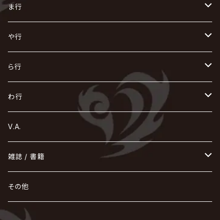
Versailles
KiD
Psycho le Cému
X JAPAN
グラビティ
Z CLEAR
DAIGO
AURORIZE
[ kei ] / 圭
Z CLEAR
CHAQLA.
NIGHTMARE
こ
せ
つ
に
は
ま行
浅葱 / ASAGI
INORAN
KAKUMAY
Verde/
gives
櫻井敦司
LSN / The LEGENDARY SIX NINE
GRIMOIRE
SEESAW
ダウト
OFIAM
仮病
超ジャシー
NAZARE
GOATBED
ゼラ
NiEL
heidi.
そ
て
ぬ
ひ
ま
や行
Azavana
イビツ マル
CASCADE
UCHUSENTAI:NOIZ / 宇宙戦隊NOIZ
ギャロ
さくら前線
LM.C
GLAY
J
TAKURO
陰陽座
Kra
Scarlet Valse
ゴールデンボンバー
零[Hz]
NICOLAS
H.U.G
SOPHIA
D
nurié
HERO
THE MICRO HEAD 4N'S
と
ね
ふ
み
や
ら行
Acid Black Cherry
色々な十字架
the GazettE
清春
Sadie
えんそく
gremlins
-真天地開闢集団-ジグザグ
DazzlingBAD
SUGIZO
コドモドラゴン
仙台貨物
BUCK-TICK
ZOMBIE / ぞんび
DIAURA
美炎-BIEN-
MAO / マオ from SID
東京花嫁
NETH PRIERE CAIN
Far East Dizain
未完成アリス
ヤミテラ / 外道反逆者ヤミテラ
の
へ
む
ゆ
ら
わ行
Ashmaze.
168 / 葵-168-
GOTCHAROCKA
KIRITO / キリト
XANVALA
GREN / グレン
Sick²
DADAROMA
sukekiyo
CONTRASTZ
BugLug
DaizyStripper
HIZAKI
マガツノート
Tourbillon
NEVERLAND
Fatüm
ミスイ
NoGoD
BabyKingdom
MUCC / ムック
YUKIYA / 藤田幸也
rice
ほ
め
よ
り
わ
V.A.
甘い暴力
蛾と蝶
己龍
黒夢
ジグソウ
逹瑯
SCAPEGOAT
HAZUKI / 葉月
D'ESPAIRSRAY
vistlip
machine
Dawnman
FANTASTIC◇CIRCUS
mitsu
NOCTURNAL BLOODLUST
THE BEETHOVEN
ユナイト
Rides In ReVellion
POIDOL
メトロノーム
Leetspeak monsters
wyse
も
る
雑誌 / 書籍
天照
KAMIJO
シド
DAVID / SUI / 縁
SPLENDID GOD GIRAFFE
花見桜こうき
Develop One's Faculties
ヒッチコック
Magistina Saga
DOG inthePWO
FEST VAINQUEUR
MIMIZUQ
PENICILLIN
Raphael
HOLLOWGRAM
MERRY / メリー
Ricky
我が為
THE MORTAL
Ruiza
れ
hévn
その他
彩冷える -ayabie-
Kaya
SHIVA
DALLE
SLAPSLY / CHIYU
薔薇の宮殿
DIR EN GREY
hide with Spread Beaver / hide
MUSCLE ATTACK
Toshi
梟
MIYAVI
ベル
Luv PARADE
LEZARD
MORRIE
Lucy
0.1gの誤算
ろ
ROCK AND READ