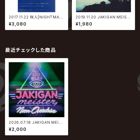
2017.11.22 咲人[NIGHTMAR
2019.11.20 JAKIGAN MEIST
E] / TABISITE vol.4 エジプト
ER / Halcyon【TYPE-A】
¥3,080
¥1,980
編
最近チェックした商品
2026.07.18 JAKIGAN MEIS
TER / Neon Overdrive
¥2,000