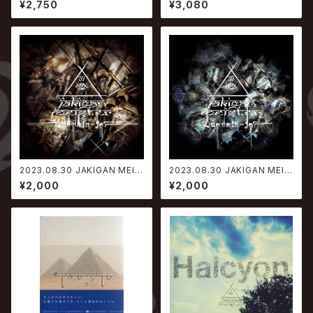
¥2,750
¥3,080
ORK編
2023.08.30 JAKIGAN MEIS
2023.08.30 JAKIGAN MEIS
TER / Que sais-je?【Type-
TER / Que sais-je?【Type-
¥2,000
¥2,000
A】
B】