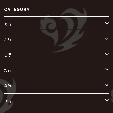
CATEGORY
あ行
あ
か行
R指定
い
か
さ行
AIOLIN
IKUO
怪人二十面奏
う
き
さ
た行
i.D.A
exist†trace
Kαin
VIRGE / ヴァージュ
KISAKI
ザアザア
え
く
し
た
な行
AKIHIDE
生熊耕治
kein
Waive
キズ
The THIRTEEN
ACE OF SPADES
Crack6
Zeke Deux
DASEIN
お
け
す
ち
な
は行
ACME / アクメ
Initial'L
GACKT