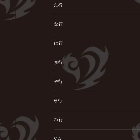
AIOLIN
IKUO
怪人二十面奏
う
き
さ
た行
i.D.A
exist†trace
Kαin
VIRGE / ヴァージュ
KISAKI
ザアザア
え
く
し
た
な行
AKIHIDE
生熊耕治
kein
Waive
キズ
The THIRTEEN
ACE OF SPADES
Crack6
Zeke Deux
DASEIN
お
け
す
ち
な
は行
ACME / アクメ
Initial'L
GACKT
Versailles
KiD
Psycho le Cému
X JAPAN
グラビティ
Z CLEAR
DAIGO
AURORIZE
[ kei ] / 圭
Z CLEAR
CHAQLA.
NIGHTMARE
こ
せ
つ
に
は
ま行
浅葱 / ASAGI
INORAN
KAKUMAY
Verde/
gives
櫻井敦司
LSN / The LEGENDARY SIX NINE
GRIMOIRE
SEESAW
ダウト
OFIAM
仮病
超ジャシー
NAZARE
GOATBED
ゼラ
NiEL
heidi.
そ
て
ぬ
ひ
ま
や行
Azavana
イビツ マル
CASCADE
UCHUSENTAI:NOIZ / 宇宙戦隊NOIZ
ギャロ
さくら前線
LM.C
GLAY
J
TAKURO
陰陽座
Kra
Scarlet Valse
ゴールデンボンバー
零[Hz]
NICOLAS
H.U.G
SOPHIA
D
nurié
HERO
THE MICRO HEAD 4N'S
と
ね
ふ
み
や
ら行
Acid Black Cherry
色々な十字架
the GazettE
清春
Sadie
えんそく
gremlins
-真天地開闢集団-ジグザグ
DazzlingBAD
SUGIZO
コドモドラゴン
仙台貨物
BUCK-TICK
ZOMBIE / ぞんび
DIAURA
美炎-BIEN-
MAO / マオ from SID
東京花嫁
NETH PRIERE CAIN
Far East Dizain
未完成アリス
ヤミテラ / 外道反逆者ヤミテラ
の
へ
む
ゆ
ら
わ行
Ashmaze.
168 / 葵-168-
GOTCHAROCKA
KIRITO / キリト
XANVALA
GREN / グレン
Sick²
DADAROMA
sukekiyo
CONTRASTZ
BugLug
DaizyStripper
HIZAKI
マガツノート
Tourbillon
NEVERLAND
Fatüm
ミスイ
NoGoD
BabyKingdom
MUCC / ムック
YUKIYA / 藤田幸也
rice
ほ
め
よ
り
わ
V.A.