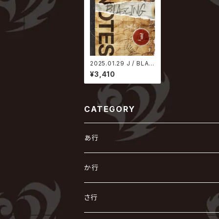
2025.01.29 J / BLAZ
ING NOTES【通常盤】
¥3,410
CATEGORY
あ行
あ
か行
R指定
い
か
さ行