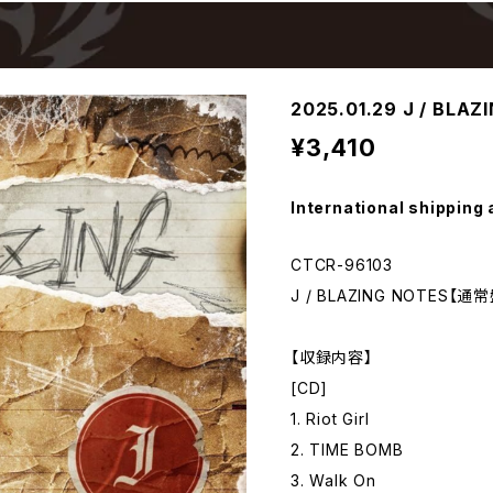
2025.01.29 J / BL
¥3,410
International shipping 
CTCR-96103
J / BLAZING NOTES【通
【収録内容】
[CD]
1. Riot Girl
2. TIME BOMB
3. Walk On