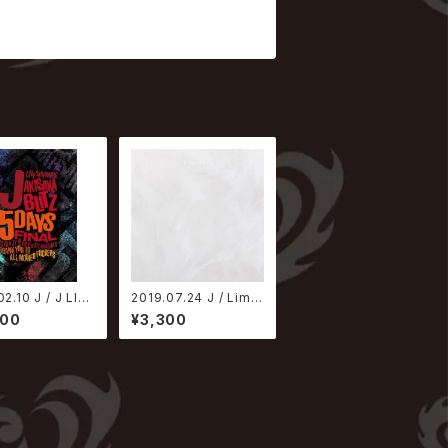
02.10 J / J LIVE
2019.07.24 J / Limitl
AMING AKASA
ess【CD ONLY盤】
800
¥3,300
ITZ 5DAYS FIN
THANK YOU TO
MOTHER FUCK
【DVD】