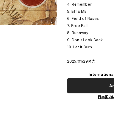
4. Remember
5. BITE ME
6. Field of Roses
7. Free Fall
8. Runaway
9. Don't Look Back
10. Let It Burn
2025/01/29発売
Internationa
Ad
日本国内