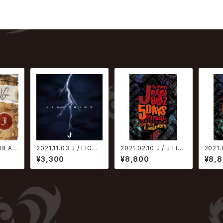
 BLAZ
2021.11.03 J / LIGHT
2021.02.10 J / J LIVE
2021.
CD＋映
NING【CD ONLY盤】
STREAMING AKASA
STRE
¥3,300
¥8,800
¥8,
KA BLITZ 5DAYS FIN
KA BL
AL -THANK YOU TO
AL -
ALL MOTHER FUCK
ALL 
ERS-【Blu-ray】
ERS-