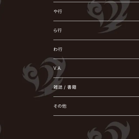
浅葱 / ASAGI
INORAN
KAKUMAY
Verde/
gives
櫻井敦司
LSN / The LEGENDARY SIX NINE
GRIMOIRE
SEESAW
ダウト
OFIAM
仮病
超ジャシー
NAZARE
GOATBED
ゼラ
NiEL
heidi.
そ
て
ぬ
ひ
ま
や行
Azavana
イビツ マル
CASCADE
UCHUSENTAI:NOIZ / 宇宙戦隊NOIZ
ギャロ
さくら前線
LM.C
GLAY
J
TAKURO
陰陽座
Kra
Scarlet Valse
ゴールデンボンバー
零[Hz]
NICOLAS
H.U.G
SOPHIA
D
nurié
HERO
THE MICRO HEAD 4N'S
と
ね
ふ
み
や
ら行
Acid Black Cherry
色々な十字架
the GazettE
清春
Sadie
えんそく
gremlins
-真天地開闢集団-ジグザグ
DazzlingBAD
SUGIZO
コドモドラゴン
仙台貨物
BUCK-TICK
ZOMBIE / ぞんび
DIAURA
美炎-BIEN-
MAO / マオ from SID
東京花嫁
NETH PRIERE CAIN
Far East Dizain
未完成アリス
ヤミテラ / 外道反逆者ヤミテラ
の
へ
む
ゆ
ら
わ行
Ashmaze.
168 / 葵-168-
GOTCHAROCKA
KIRITO / キリト
XANVALA
GREN / グレン
Sick²
DADAROMA
sukekiyo
CONTRASTZ
BugLug
DaizyStripper
HIZAKI
マガツノート
Tourbillon
NEVERLAND
Fatüm
ミスイ
NoGoD
BabyKingdom
MUCC / ムック
YUKIYA / 藤田幸也
rice
ほ
め
よ
り
わ
V.A.
甘い暴力
蛾と蝶
己龍
黒夢
ジグソウ
逹瑯
SCAPEGOAT
HAZUKI / 葉月
D'ESPAIRSRAY
vistlip
machine
Dawnman
FANTASTIC◇CIRCUS
mitsu
NOCTURNAL BLOODLUST
THE BEETHOVEN
ユナイト
Rides In ReVellion
POIDOL
メトロノーム
Leetspeak monsters
wyse
も
る
雑誌 / 書籍
天照
KAMIJO
シド
DAVID / SUI / 縁
SPLENDID GOD GIRAFFE
花見桜こうき
Develop One's Faculties
ヒッチコック
Magistina Saga
DOG inthePWO
FEST VAINQUEUR
MIMIZUQ
PENICILLIN
Raphael
HOLLOWGRAM
MERRY / メリー
Ricky
我が為
THE MORTAL
Ruiza
れ
hévn
その他
彩冷える -ayabie-
Kaya
SHIVA
DALLE
SLAPSLY / CHIYU
薔薇の宮殿
DIR EN GREY
hide with Spread Beaver / hide
MUSCLE ATTACK
Toshi
梟
MIYAVI
ベル
Luv PARADE
LEZARD
MORRIE
Lucy
0.1gの誤算
ろ
ROCK AND READ
アリス九號. / ALICE NINE. / A9
cali≠gari
JAKIGAN MEISTER
DARRELL
BAROQUE
DEXCORE
HIDE-ZOU
マツタケワークス
Dolly
Plastic Tree
美良政次
HELLBROTH / ヘルブロス
La'veil MizeriA
RENAME