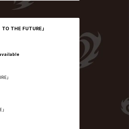
AD TO THE FUTURE」
available
URE」
E」