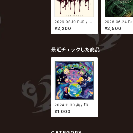
2026.08.19 FUR / GL
2026.06.24 Fa
OSS
Canary【Teneb
¥2,200
¥2,500
r.】
最近チェックした商品
2024.11.30 梟 / 「RO
AD TO THE FUTUR
¥1,000
E」
CATEGORY