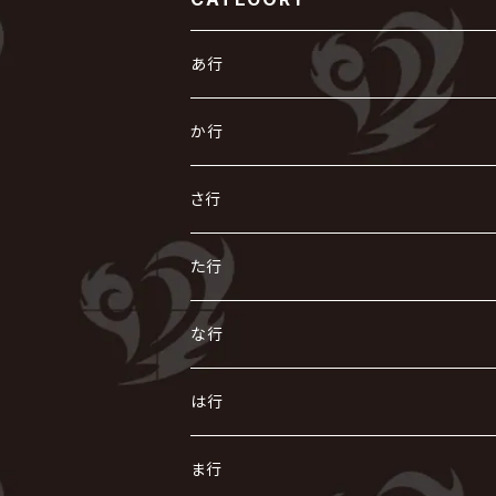
あ行
あ
か行
R指定
い
か
さ行
AIOLIN
IKUO
怪人二十面奏
う
き
さ
た行
i.D.A
exist†trace
Kαin
VIRGE / ヴァージュ
KISAKI
ザアザア
え
く
し
た
な行
AKIHIDE
生熊耕治
kein
Waive
キズ
The THIRTEEN
ACE OF SPADES
Crack6
Zeke Deux
DASEIN
お
け
す
ち
な
は行
ACME / アクメ
Initial'L
GACKT
Versailles
KiD
Psycho le Cému
X JAPAN
グラビティ
Z CLEAR
DAIGO
AURORIZE
[ kei ] / 圭
Z CLEAR
CHAQLA.
NIGHTMARE
こ
せ
つ
に
は
ま行