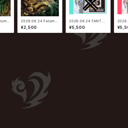
tüm /
2026.06.24 Fatüm /
2026.06.24 FANTAS
2026
ra ve
Canary【Lumina ve
TIC◇CIRCUS / Not
TIC◇
¥2,500
¥5,500
¥5,5
r.】
Greatest Hits ADD
Great
TO ROCK FOR LIVE
TO R
【DISC_CRISIS】
【DIS