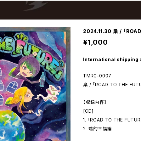
2024.11.30 梟 / 「RO
¥1,000
International shipping 
TMRG-0007
梟 / 「ROAD TO THE FUT
【収録内容】
[CD]
1. 「ROAD TO THE FUTUR
2. 端的幸福論