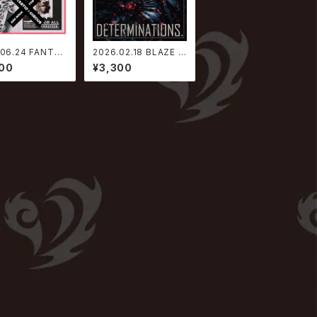
.06.24 FANTAS
2026.02.18 BLAZE /
CIRCUS / Not
DETERMINATIONS.
00
¥3,300
est Hits ADD
OCK FOR LIVE
C_FANATIC】