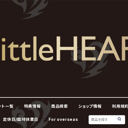
ント一覧
特典情報
商品検索
ショップ情報
利用規約
定休日/臨時休業日
For overseas