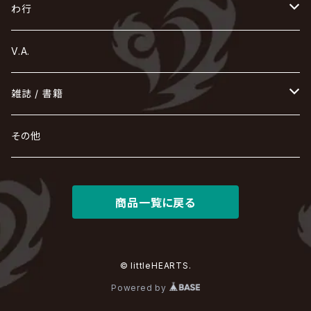
コドモドラゴン
仙台貨物
BUCK-TICK
ZOMBIE / ぞんび
DIAURA
美炎-BIEN-
MAO / マオ from SID
東京花嫁
NETH PRIERE CAIN
Far East Dizain
未完成アリス
ヤミテラ / 外道反逆者ヤミテラ
の
へ
む
ゆ
ら
わ行
Ashmaze.
168 / 葵-168-
GOTCHAROCKA
KIRITO / キリト
XANVALA
GREN / グレン
Sick²
DADAROMA
sukekiyo
CONTRASTZ
BugLug
DaizyStripper
HIZAKI
マガツノート
Tourbillon
NEVERLAND
Fatüm
ミスイ
NoGoD
BabyKingdom
MUCC / ムック
YUKIYA / 藤田幸也
rice
ほ
め
よ
り
わ
V.A.
甘い暴力
蛾と蝶
己龍
黒夢
ジグソウ
逹瑯
SCAPEGOAT
HAZUKI / 葉月
D'ESPAIRSRAY
vistlip
machine
Dawnman
FANTASTIC◇CIRCUS
mitsu
NOCTURNAL BLOODLUST
THE BEETHOVEN
ユナイト
Rides In ReVellion
POIDOL
メトロノーム
Leetspeak monsters
wyse
も
る
雑誌 / 書籍
天照
KAMIJO
シド
DAVID / SUI / 縁
SPLENDID GOD GIRAFFE
花見桜こうき
Develop One's Faculties
ヒッチコック
Magistina Saga
DOG inthePWO
FEST VAINQUEUR
MIMIZUQ
PENICILLIN
Raphael
HOLLOWGRAM
MERRY / メリー
Ricky
我が為
THE MORTAL
Ruiza
れ
hévn
その他
彩冷える -ayabie-
Kaya
SHIVA
DALLE
SLAPSLY / CHIYU
薔薇の宮殿
DIR EN GREY
hide with Spread Beaver / hide
MUSCLE ATTACK
Toshi
梟
MIYAVI
ベル
Luv PARADE
LEZARD
MORRIE
Lucy
0.1gの誤算
ろ
ROCK AND READ
アリス九號. / ALICE NINE. / A9
cali≠gari
JAKIGAN MEISTER
DARRELL
BAROQUE
DEXCORE
HIDE-ZOU
マツタケワークス
商品一覧に戻る
Dolly
Plastic Tree
美良政次
HELLBROTH / ヘルブロス
La'veil MizeriA
RENAME
最上川司
LUNA SEA
the Raid.
Royz
有村竜太朗
河村隆一
Chanty
TAKE NO BREAK
ビバラッシュ
摩天楼オペラ
TЯicKY
Frantic EMIRY
MIRAGE
The Benjamin
LAB.THE BASEMENT / ラボ ザ ベヰスメント
LIBRAVEL / リブラヴェル
REIGN
ロマン急行
ΛrlequiΩ / アルルカン
© littleHEARTS.
Janne Da Arc
DEZERT
THE MADNA
Blu-BiLLioN
ペンタゴン
RAN / 蘭
Powered by
LIPHLICH
RAZOR
Angelo