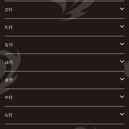
R指定
い
か
さ行
AIOLIN
IKUO
怪人二十面奏
う
き
さ
た行
i.D.A
exist†trace
Kαin
VIRGE / ヴァージュ
KISAKI
ザアザア
え
く
し
た
な行
AKIHIDE
生熊耕治
kein
Waive
キズ
The THIRTEEN
ACE OF SPADES
Crack6
Zeke Deux
DASEIN
お
け
す
ち
な
は行
ACME / アクメ
Initial'L
GACKT
Versailles
KiD
Psycho le Cému
X JAPAN
グラビティ
Z CLEAR
DAIGO
AURORIZE
[ kei ] / 圭
Z CLEAR
CHAQLA.
NIGHTMARE
こ
せ
つ
に
は
ま行
浅葱 / ASAGI
INORAN
KAKUMAY
Verde/
gives
櫻井敦司
LSN / The LEGENDARY SIX NINE
GRIMOIRE
SEESAW
ダウト
OFIAM
仮病
超ジャシー
NAZARE
GOATBED
ゼラ
NiEL
heidi.
そ
て
ぬ
ひ
ま
や行
Azavana
イビツ マル
CASCADE
UCHUSENTAI:NOIZ / 宇宙戦隊NOIZ
ギャロ
さくら前線
LM.C
GLAY
J
TAKURO
陰陽座
Kra
Scarlet Valse
ゴールデンボンバー
零[Hz]
NICOLAS
H.U.G
SOPHIA
D
nurié
HERO
THE MICRO HEAD 4N'S
と
ね
ふ
み
や
ら行
Acid Black Cherry
色々な十字架
the GazettE
清春
Sadie
えんそく
gremlins
-真天地開闢集団-ジグザグ
DazzlingBAD
SUGIZO