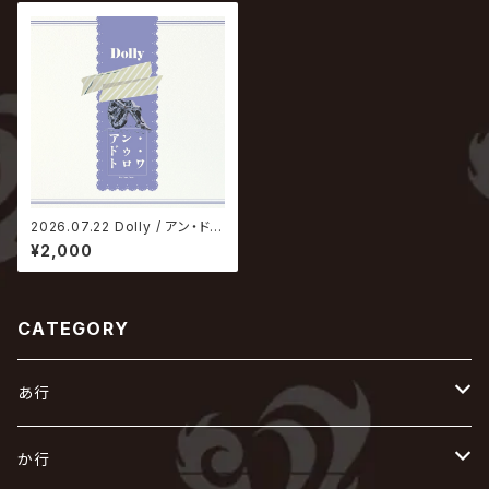
2026.07.22 Dolly / アン・ド
ゥ・トロワ【通常盤】
¥2,000
CATEGORY
あ行
あ
か行