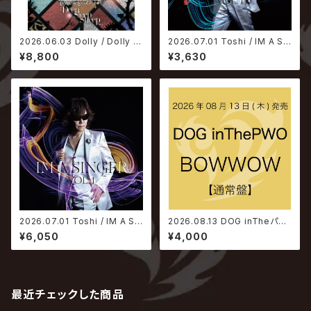
2026.06.03 Dolly / Dolly 2
2026.07.01 Toshi / IM A SI
0th Anniversary Concept L
NGER VOL. 4【通常盤】
¥8,800
¥3,630
ive「眠れる蛍窓のメメント・モリ
“Deep Sleep Sheep…”」【Bl
u-ray】
2026.07.01 Toshi / IM A SI
2026.08.13 DOG inTheパラ
NGER VOL. 4【初回限定盤】
レルワールドオーケストラ / BO
¥6,050
¥4,000
WWOW【通常盤】
最近チェックした商品