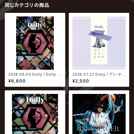
同じカテゴリの商品
2026.06.03 Dolly / Dolly 2
2026.07.22 Dolly / アン・ド
0th Anniversary Concept L
ゥ・トロワ【限定盤】
¥6,600
¥2,500
ive「眠れる蛍窓のメメント・モリ
“Deep Sleep Sheep…”」【D
VD】