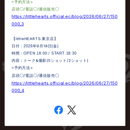
>
<
予約方法
○/
○/
○
店頭
電話
通信販売
https://littlehearts.official.ec/blog/2026/06/27/150
000_3
littleHEARTS.
【
東京店】
9
18
日付：
2026
年
月
日
(
金
)
時間：
OPEN 18:00 / START 18:30
&
(5
/2
)
内容：トーク
撮影
ショット
ショット
>
<
予約方法
○/
○/
○
店頭
電話
通信販売
https://littlehearts.official.ec/blog/2026/06/27/150
000_4