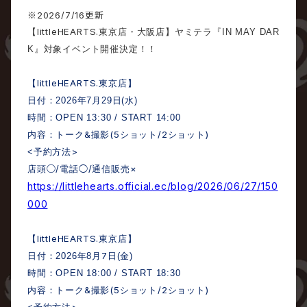
※2026/7/16更新
littleHEARTS.
【
東京店・大阪店】
ヤミテラ
『
IN MAY DAR
K
』対象イベント開催決定！！
littleHEARTS.
【
東京店】
日付：
2026
年
7
月
29
日
(
水
)
時間：
OPEN 13:30 / START 14:00
&
(5
/2
)
内容：トーク
撮影
ショット
ショット
>
<
予約方法
○/
/
×
店頭
電話◯
通信販売
https://littlehearts.official.ec/blog/2026/06/27/150
000
littleHEARTS.
【
東京店】
7
日付：
2026
年
8
月
日
(
金
)
時間：
OPEN 18:00 / START 18:30
&
(5
/2
)
内容：トーク
撮影
ショット
ショット
>