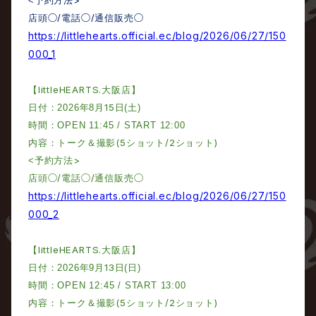
<
予約方法
○/
○/
○
店頭
電話
通信販売
https://littlehearts.official.ec/blog/2026/06/27/150
000_1
littleHEARTS.
【
大阪店】
15
日付：
2026
年
8
月
日
(
土
)
時間：
OPEN 11:45 / START 12:00
(5
/2
)
内容：トーク＆撮影
ショット
ショット
>
<
予約方法
○/
○/
○
店頭
電話
通信販売
https://littlehearts.official.ec/blog/2026/06/27/150
000_2
littleHEARTS.
【
大阪店】
13
日付：
2026
年
9
月
日
(
日
)
時間：
OPEN 12:45 / START 13:00
(5
/2
)
内容：トーク＆撮影
ショット
ショット