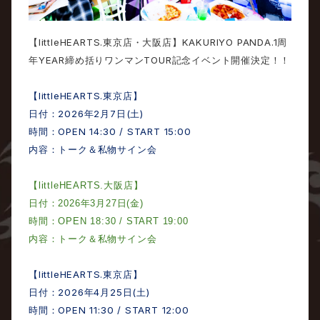
littleHEARTS.
KAKURIYO PANDA.1
【
東京店・大阪店】
周
YEAR
TOUR
年
締め括りワンマン
記念イベント開催決定！！
littleHEARTS.
【
東京店】
2026
2
7
(
)
日付：
年
月
日
土
OPEN 14:30 / START 15:00
時間：
内容：トーク＆私物サイン会
【
littleHEARTS.
大阪店】
日付：
2026
年
3
月
27
日
(
金
)
時間：
OPEN 18:30 / START 19:00
内容：トーク＆私物サイン会
littleHEARTS.
【
東京店】
2026
4
25
(
)
日付：
年
月
日
土
OPEN 11:30 / START 12:00
時間：