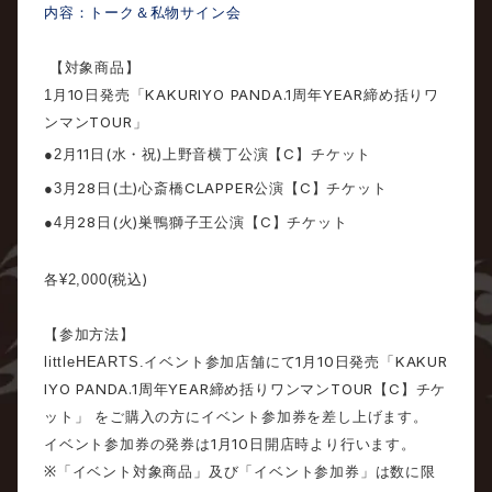
内容：トーク＆私物サイン会
【対象商品】
10
KAKURIYO PANDA.1
YEAR
1
月
日発売「
周年
締め括りワ
TOUR
ンマン
」
11
(
)
C
●
2
月
日
水・祝
上野音横丁公演【
】チケット
28
(
)
CLAPPER
C
●
3
月
日
土
心斎橋
公演【
】チケット
28
(
)
C
●
4
月
日
火
巣鴨獅子王公演【
】チケット
)
各¥2,000(
税込
【参加方法】
1
10
KAKUR
littleHEARTS.
イベント参加店舗にて
月
日発売「
IYO PANDA.1
YEAR
TOUR
C
周年
締め括りワンマン
【
】チケ
ット」 をご購入の方にイベント参加券を差し上げます。
1
10
イベント参加券の発券は
月
日開店時より行います。
※
「イベント対象商品」及び「イベント参加券」は数に限