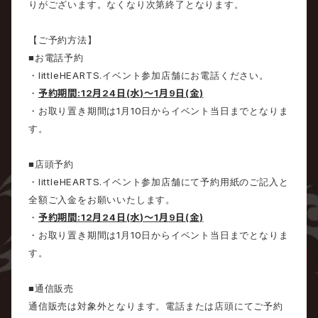
りがございます。なくなり次第終了となります。
【ご予約方法】
■
お電話予約
littleHEARTS.
・
イベント参加店舗にお電話ください。
予約期間
:12
月
24
日
(
水
)
〜
1
月
9
日
(
金
)
・
1
10
・お取り置き期間は
月
日からイベント当日までとなりま
す。
■
店頭予約
littleHEARTS.
・
イベント参加店舗にて予約用紙のご記入と
全額ご入金をお願いいたします。
予約期間
:12
月
24
日
(
水
)
〜
1
月
9
日
(
金
)
・
1
10
・お取り置き期間は
月
日からイベント当日までとなりま
す。
■
通信販売
通信販売は対象外となります。電話または店頭にてご予約