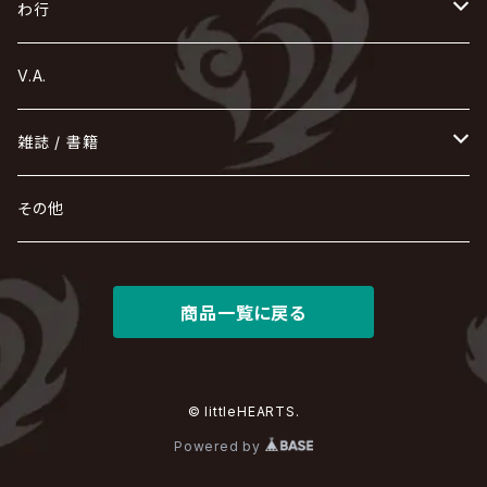
ZOMBIE / ぞんび
DIAURA
美炎-BIEN-
MAO / マオ from SID
東京花嫁
NETH PRIERE CAIN
Far East Dizain
未完成アリス
ヤミテラ / 外道反逆者ヤミテラ
の
へ
む
ゆ
ら
わ行
Ashmaze.
168 / 葵-168-
GOTCHAROCKA
KIRITO / キリト
XANVALA
GREN / グレン
Sick²
DADAROMA
sukekiyo
CONTRASTZ
BugLug
DaizyStripper
HIZAKI
マガツノート
Tourbillon
NEVERLAND
Fatüm
ミスイ
NoGoD
BabyKingdom
MUCC / ムック
YUKIYA / 藤田幸也
rice
ほ
め
よ
り
わ
V.A.
甘い暴力
蛾と蝶
己龍
黒夢
ジグソウ
逹瑯
SCAPEGOAT
HAZUKI / 葉月
D'ESPAIRSRAY
vistlip
machine
Dawnman
FANTASTIC◇CIRCUS
mitsu
NOCTURNAL BLOODLUST
THE BEETHOVEN
ユナイト
Rides In ReVellion
POIDOL
メトロノーム
Leetspeak monsters
wyse
も
る
雑誌 / 書籍
天照
KAMIJO
シド
DAVID / SUI / 縁
SPLENDID GOD GIRAFFE
花見桜こうき
Develop One's Faculties
ヒッチコック
Magistina Saga
DOG inthePWO
FEST VAINQUEUR
MIMIZUQ
PENICILLIN
Raphael
HOLLOWGRAM
MERRY / メリー
Ricky
我が為
THE MORTAL
Ruiza
れ
hévn
その他
彩冷える -ayabie-
Kaya
SHIVA
DALLE
SLAPSLY / CHIYU
薔薇の宮殿
DIR EN GREY
hide with Spread Beaver / hide
MUSCLE ATTACK
Toshi
梟
MIYAVI
ベル
Luv PARADE
LEZARD
MORRIE
Lucy
0.1gの誤算
ろ
ROCK AND READ
アリス九號. / ALICE NINE. / A9
cali≠gari
JAKIGAN MEISTER
DARRELL
BAROQUE
DEXCORE
HIDE-ZOU
マツタケワークス
商品一覧に戻る
Dolly
Plastic Tree
美良政次
HELLBROTH / ヘルブロス
La'veil MizeriA
RENAME
最上川司
LUNA SEA
the Raid.
Royz
有村竜太朗
河村隆一
Chanty
TAKE NO BREAK
ビバラッシュ
摩天楼オペラ
TЯicKY
Frantic EMIRY
MIRAGE
The Benjamin
LAB.THE BASEMENT / ラボ ザ ベヰスメント
LIBRAVEL / リブラヴェル
REIGN
ロマン急行
ΛrlequiΩ / アルルカン
© littleHEARTS.
Janne Da Arc
DEZERT
THE MADNA
Blu-BiLLioN
ペンタゴン
RAN / 蘭
Powered by
LIPHLICH
RAZOR
Angelo
sugar