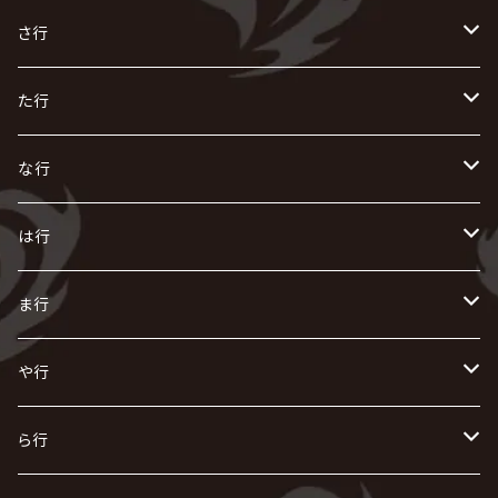
R指定
い
か
さ行
AIOLIN
IKUO
怪人二十面奏
う
き
さ
た行
i.D.A
exist†trace
Kαin
VIRGE / ヴァージュ
KISAKI
ザアザア
え
く
し
た
な行
AKIHIDE
生熊耕治
kein
Waive
キズ
The THIRTEEN
ACE OF SPADES
Crack6
Zeke Deux
DASEIN
お
け
す
ち
な
は行
ACME / アクメ
Initial'L
GACKT
Versailles
KiD
Psycho le Cému
X JAPAN
グラビティ
Z CLEAR
DAIGO
AURORIZE
[ kei ] / 圭
Z CLEAR
CHAQLA.
NIGHTMARE
こ
せ
つ
に
は
ま行
浅葱 / ASAGI
INORAN
KAKUMAY
Verde/
gives
櫻井敦司
LSN / The LEGENDARY SIX NINE
GRIMOIRE
SEESAW
ダウト
OFIAM
仮病
超ジャシー
NAZARE
GOATBED
ゼラ
NiEL
heidi.
そ
て
ぬ
ひ
ま
や行
Azavana
イビツ マル
CASCADE
UCHUSENTAI:NOIZ / 宇宙戦隊NOIZ
ギャロ
さくら前線
LM.C
GLAY
J
TAKURO
陰陽座
Kra
Scarlet Valse
ゴールデンボンバー
零[Hz]
NICOLAS
H.U.G
SOPHIA
D
nurié
HERO
THE MICRO HEAD 4N'S
と
ね
ふ
み
や
ら行
Acid Black Cherry
色々な十字架
the GazettE
清春
Sadie
えんそく
gremlins
-真天地開闢集団-ジグザグ
DazzlingBAD
SUGIZO
コドモドラゴン
仙台貨物
BUCK-TICK