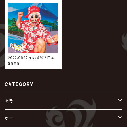
2022.08.17 仙台貨物 / 日本で
いちばんアツイ夏【littleHEART
¥880
S.限定盤-千葉ver.-】
CATEGORY
あ行
あ
か行