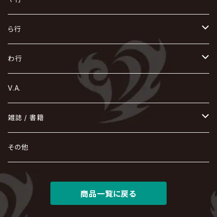
Azavana
イビツ マル
CASCADE
UCHUSENTAI:NOIZ / 宇宙戦隊NOIZ
ギャロ
さくら前線
LM.C
GLAY
J
TAKURO
陰陽座
Kra
Scarlet Valse
ゴールデンボンバー
零[Hz]
NICOLAS
H.U.G
SOPHIA
D
nurié
HERO
THE MICRO HEAD 4N'S
と
ね
ふ
み
や
ら行
Acid Black Cherry
色々な十字架
the GazettE
清春
Sadie
えんそく
gremlins
-真天地開闢集団-ジグザグ
DazzlingBAD
SUGIZO
コドモドラゴン
仙台貨物
BUCK-TICK
ZOMBIE / ぞんび
DIAURA
美炎-BIEN-
MAO / マオ from SID
東京花嫁
NETH PRIERE CAIN
Far East Dizain
未完成アリス
ヤミテラ / 外道反逆者ヤミテラ
の
へ
む
ゆ
ら
わ行
Ashmaze.
168 / 葵-168-
GOTCHAROCKA
KIRITO / キリト
XANVALA
GREN / グレン
Sick²
DADAROMA
sukekiyo
CONTRASTZ
BugLug
DaizyStripper
HIZAKI
マガツノート
Tourbillon
NEVERLAND
Fatüm
ミスイ
NoGoD
BabyKingdom
MUCC / ムック
YUKIYA / 藤田幸也
rice
ほ
め
よ
り
わ
V.A.
甘い暴力
蛾と蝶
己龍
黒夢
ジグソウ
逹瑯
SCAPEGOAT
HAZUKI / 葉月
D'ESPAIRSRAY
vistlip
machine
Dawnman
FANTASTIC◇CIRCUS
mitsu
NOCTURNAL BLOODLUST
THE BEETHOVEN
ユナイト
Rides In ReVellion
POIDOL
メトロノーム
Leetspeak monsters
wyse
も
る
雑誌 / 書籍
天照
KAMIJO
シド
DAVID / SUI / 縁
SPLENDID GOD GIRAFFE
花見桜こうき
Develop One's Faculties
ヒッチコック
Magistina Saga
DOG inthePWO
FEST VAINQUEUR
MIMIZUQ
PENICILLIN
Raphael
HOLLOWGRAM
MERRY / メリー
Ricky
我が為
THE MORTAL
Ruiza
れ
hévn
その他
彩冷える -ayabie-
Kaya
SHIVA
DALLE
SLAPSLY / CHIYU
薔薇の宮殿
DIR EN GREY
hide with Spread Beaver / hide
MUSCLE ATTACK
Toshi
梟
MIYAVI
ベル
Luv PARADE
LEZARD
MORRIE
Lucy
0.1gの誤算
ろ
ROCK AND READ
アリス九號. / ALICE NINE. / A9
cali≠gari
JAKIGAN MEISTER
DARRELL
BAROQUE
DEXCORE
HIDE-ZOU
マツタケワークス
商品一覧に戻る
Dolly
Plastic Tree
美良政次
HELLBROTH / ヘルブロス
La'veil MizeriA
RENAME
最上川司
LUNA SEA
the Raid.
Royz
有村竜太朗
河村隆一
Chanty