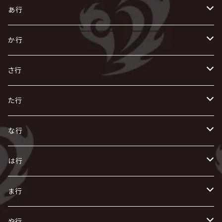
あ行
あ
か行
R指定
い
か
さ行
AIOLIN
IKUO
怪人二十面奏
う
き
さ
た行
i.D.A
exist†trace
Kαin
VIRGE / ヴァージュ
KISAKI
ザアザア
え
く
し
た
な行
AKIHIDE
生熊耕治
kein
Waive
キズ
The THIRTEEN
ACE OF SPADES
Crack6
Zeke Deux
DASEIN
お
け
す
ち
な
は行
ACME / アクメ
Initial'L
GACKT
Versailles
KiD
Psycho le Cému
X JAPAN
グラビティ
Z CLEAR
DAIGO
AURORIZE
[ kei ] / 圭
Z CLEAR
CHAQLA.
NIGHTMARE
こ
せ
つ
に
は
ま行
浅葱 / ASAGI
INORAN
KAKUMAY
Verde/
gives
櫻井敦司
LSN / The LEGENDARY SIX NINE
GRIMOIRE
SEESAW
ダウト
OFIAM
仮病
超ジャシー
NAZARE
GOATBED
ゼラ
NiEL
heidi.
そ
て
ぬ
ひ
ま
や行