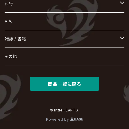
コドモドラゴン
仙台貨物
BUCK-TICK
ZOMBIE / ぞんび
DIAURA
美炎-BIEN-
MAO / マオ from SID
東京花嫁
NETH PRIERE CAIN
Far East Dizain
未完成アリス
ヤミテラ / 外道反逆者ヤミテラ
の
へ
む
ゆ
ら
わ行
Ashmaze.
168 / 葵-168-
GOTCHAROCKA
KIRITO / キリト
XANVALA
GREN / グレン
Sick²
DADAROMA
sukekiyo
CONTRASTZ
BugLug
DaizyStripper
HIZAKI
マガツノート
Tourbillon
NEVERLAND
Fatüm
ミスイ
NoGoD
BabyKingdom
MUCC / ムック
YUKIYA / 藤田幸也
rice
ほ
め
よ
り
わ
V.A.
甘い暴力
蛾と蝶
己龍
黒夢
ジグソウ
逹瑯
SCAPEGOAT
HAZUKI / 葉月
D'ESPAIRSRAY
vistlip
machine
Dawnman
FANTASTIC◇CIRCUS
mitsu
NOCTURNAL BLOODLUST
THE BEETHOVEN
ユナイト
Rides In ReVellion
POIDOL
メトロノーム
Leetspeak monsters
wyse
も
る
雑誌 / 書籍
天照
KAMIJO
シド
DAVID / SUI / 縁
SPLENDID GOD GIRAFFE
花見桜こうき
Develop One's Faculties
ヒッチコック
Magistina Saga
DOG inthePWO
FEST VAINQUEUR
MIMIZUQ
PENICILLIN
Raphael
HOLLOWGRAM
MERRY / メリー
Ricky
我が為
THE MORTAL
Ruiza
れ
hévn
その他
彩冷える -ayabie-
Kaya
SHIVA
DALLE
SLAPSLY / CHIYU
薔薇の宮殿
DIR EN GREY
hide with Spread Beaver / hide
MUSCLE ATTACK
Toshi
梟
MIYAVI
ベル
Luv PARADE
LEZARD
MORRIE
Lucy
0.1gの誤算
ろ
ROCK AND READ
アリス九號. / ALICE NINE. / A9
cali≠gari
JAKIGAN MEISTER
DARRELL
BAROQUE
DEXCORE
HIDE-ZOU
マツタケワークス
商品一覧に戻る
Dolly
Plastic Tree
美良政次
HELLBROTH / ヘルブロス
La'veil MizeriA
RENAME
最上川司
LUNA SEA
the Raid.
Royz
有村竜太朗
河村隆一
Chanty
TAKE NO BREAK
ビバラッシュ
摩天楼オペラ
TЯicKY
Frantic EMIRY
MIRAGE
The Benjamin
LAB.THE BASEMENT / ラボ ザ ベヰスメント
LIBRAVEL / リブラヴェル
REIGN
Rorschach.inc
ΛrlequiΩ / アルルカン
© littleHEARTS.
Janne Da Arc
DEZERT
THE MADNA
Blu-BiLLioN
ペンタゴン
RAN / 蘭
Powered by
LIPHLICH
RAZOR
ロマン急行
Angelo