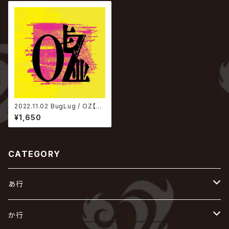
2022.11.02 BugLug / OZ【通
常盤】
¥1,650
CATEGORY
あ行
あ
か行