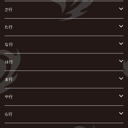
R指定
い
か
さ行
AIOLIN
IKUO
怪人二十面奏
う
き
さ
た行
i.D.A
exist†trace
Kαin
VIRGE / ヴァージュ
KISAKI
ザアザア
え
く
し
た
な行
AKIHIDE
生熊耕治
kein
Waive
キズ
The THIRTEEN
ACE OF SPADES
Crack6
Zeke Deux
DASEIN
お
け
す
ち
な
は行
ACME / アクメ
Initial'L
GACKT
Versailles
KiD
Psycho le Cému
X JAPAN
グラビティ
Z CLEAR
DAIGO
AURORIZE
[ kei ] / 圭
Z CLEAR
CHAQLA.
NIGHTMARE
こ
せ
つ
に
は
ま行
浅葱 / ASAGI
INORAN
KAKUMAY
Verde/
gives
櫻井敦司
LSN / The LEGENDARY SIX NINE
GRIMOIRE
SEESAW
ダウト
OFIAM
仮病
超ジャシー
NAZARE
GOATBED
ゼラ
NiEL
heidi.
そ
て
ぬ
ひ
ま
や行
Azavana
イビツ マル
CASCADE
UCHUSENTAI:NOIZ / 宇宙戦隊NOIZ
ギャロ
さくら前線
LM.C
GLAY
J
TAKURO
陰陽座
Kra
Scarlet Valse
ゴールデンボンバー
零[Hz]
NICOLAS
H.U.G
SOPHIA
D
nurié
HERO
THE MICRO HEAD 4N'S
と
ね
ふ
み
や
ら行
Acid Black Cherry
色々な十字架
the GazettE
清春
Sadie
えんそく
gremlins
-真天地開闢集団-ジグザグ
DazzlingBAD
SUGIZO