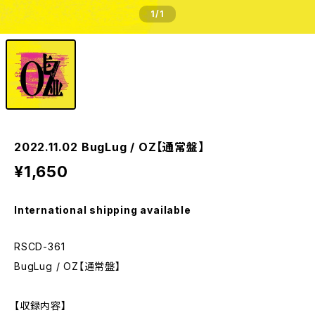
1
/1
2022.11.02 BugLug / OZ【通常盤】
¥1,650
International shipping available
RSCD-361
BugLug / OZ【通常盤】
【収録内容】