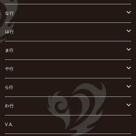
i.D.A
exist†trace
Kαin
VIRGE / ヴァージュ
KISAKI
ザアザア
え
く
し
た
な行
AKIHIDE
生熊耕治
kein
Waive
キズ
The THIRTEEN
ACE OF SPADES
Crack6
Zeke Deux
DASEIN
お
け
す
ち
な
は行
ACME / アクメ
Initial'L
GACKT
Versailles
KiD
Psycho le Cému
X JAPAN
グラビティ
Z CLEAR
DAIGO
AURORIZE
[ kei ] / 圭
Z CLEAR
CHAQLA.
NIGHTMARE
こ
せ
つ
に
は
ま行
浅葱 / ASAGI
INORAN
KAKUMAY
Verde/
gives
櫻井敦司
LSN / The LEGENDARY SIX NINE
GRIMOIRE
SEESAW
ダウト
OFIAM
仮病
超ジャシー
NAZARE
GOATBED
ゼラ
NiEL
heidi.
そ
て
ぬ
ひ
ま
や行
Azavana
イビツ マル
CASCADE
UCHUSENTAI:NOIZ / 宇宙戦隊NOIZ
ギャロ
さくら前線
LM.C
GLAY
J
TAKURO
陰陽座
Kra
Scarlet Valse
ゴールデンボンバー
零[Hz]
NICOLAS
H.U.G
SOPHIA
D
nurié
HERO
THE MICRO HEAD 4N'S
と
ね
ふ
み
や
ら行
Acid Black Cherry
色々な十字架
the GazettE
清春
Sadie
えんそく
gremlins
-真天地開闢集団-ジグザグ
DazzlingBAD
SUGIZO
コドモドラゴン
仙台貨物
BUCK-TICK
ZOMBIE / ぞんび
DIAURA
美炎-BIEN-
MAO / マオ from SID
東京花嫁
NETH PRIERE CAIN
Far East Dizain
未完成アリス
ヤミテラ / 外道反逆者ヤミテラ
の
へ
む
ゆ
ら
わ行
Ashmaze.
168 / 葵-168-
GOTCHAROCKA
KIRITO / キリト
XANVALA
GREN / グレン
Sick²
DADAROMA
sukekiyo
CONTRASTZ
BugLug
DaizyStripper
HIZAKI
マガツノート
Tourbillon
NEVERLAND
Fatüm
ミスイ
NoGoD
BabyKingdom
MUCC / ムック
YUKIYA / 藤田幸也
rice
ほ
め
よ
り
わ
V.A.
甘い暴力
蛾と蝶
己龍
黒夢
ジグソウ
逹瑯
SCAPEGOAT