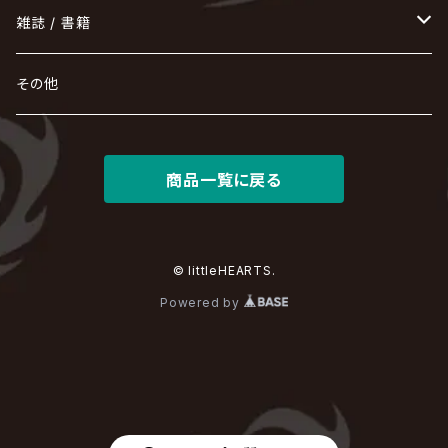
HAZUKI / 葉月
D'ESPAIRSRAY
vistlip
machine
Dawnman
FANTASTIC◇CIRCUS
mitsu
NOCTURNAL BLOODLUST
THE BEETHOVEN
ユナイト
Rides In ReVellion
POIDOL
メトロノーム
Leetspeak monsters
wyse
も
る
雑誌 / 書籍
天照
KAMIJO
シド
DAVID / SUI / 縁
SPLENDID GOD GIRAFFE
花見桜こうき
Develop One's Faculties
ヒッチコック
Magistina Saga
DOG inthePWO
FEST VAINQUEUR
MIMIZUQ
PENICILLIN
Raphael
HOLLOWGRAM
MERRY / メリー
Ricky
我が為
THE MORTAL
Ruiza
れ
hévn
その他
彩冷える -ayabie-
Kaya
SHIVA
DALLE
SLAPSLY / CHIYU
薔薇の宮殿
DIR EN GREY
hide with Spread Beaver / hide
MUSCLE ATTACK
Toshi
梟
MIYAVI
ベル
Luv PARADE
LEZARD
MORRIE
Lucy
0.1gの誤算
ろ
ROCK AND READ
アリス九號. / ALICE NINE. / A9
cali≠gari
JAKIGAN MEISTER
DARRELL
BAROQUE
DEXCORE
HIDE-ZOU
マツタケワークス
商品一覧に戻る
Dolly
Plastic Tree
美良政次
HELLBROTH / ヘルブロス
La'veil MizeriA
RENAME
最上川司
LUNA SEA
the Raid.
Royz
有村竜太朗
河村隆一
Chanty
TAKE NO BREAK
ビバラッシュ
摩天楼オペラ
TЯicKY
Frantic EMIRY
MIRAGE
The Benjamin
LAB.THE BASEMENT / ラボ ザ ベヰスメント
LIBRAVEL / リブラヴェル
REIGN
Rorschach.inc
ΛrlequiΩ / アルルカン
© littleHEARTS.
Janne Da Arc
DEZERT
THE MADNA
Blu-BiLLioN
ペンタゴン
RAN / 蘭
Powered by
LIPHLICH
RAZOR
ロマン急行
Angelo
sugar
deadman
MAMA.
BULL ZEICHEN 88
Lill
LSN / The LEGENDARY SIX NINE
アンティック-珈琲店-
Jupiter
DEVILOOF
まみれた / MAMIRETA
BULL FIELD
lynch.
アンフィル