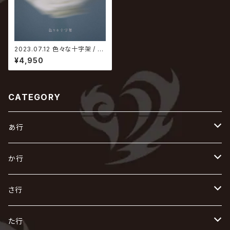
2023.07.12 色々な十字架 / 少
し大きい声【初回限定盤】
¥4,950
CATEGORY
あ行
あ
か行
R指定
い
か
さ行
AIOLIN
IKUO
怪人二十面奏
う
き
さ
た行