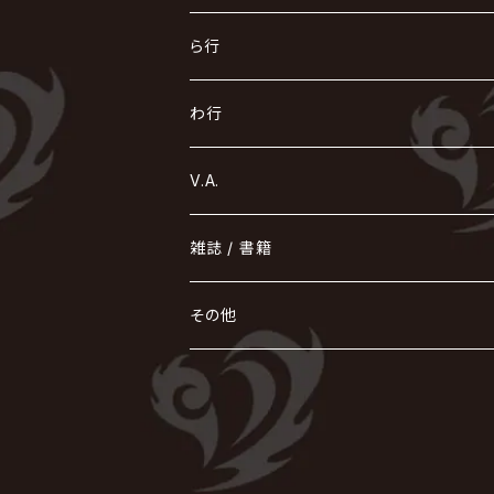
Azavana
イビツ マル
CASCADE
UCHUSENTAI:NOIZ / 宇宙戦隊NOIZ
ギャロ
さくら前線
LM.C
GLAY
J
TAKURO
陰陽座
Kra
Scarlet Valse
ゴールデンボンバー
零[Hz]
NICOLAS
H.U.G
SOPHIA
D
nurié
HERO
THE MICRO HEAD 4N'S
と
ね
ふ
み
や
ら行
Acid Black Cherry
色々な十字架
the GazettE
清春
Sadie
えんそく
gremlins
-真天地開闢集団-ジグザグ
DazzlingBAD
SUGIZO
コドモドラゴン
仙台貨物
BUCK-TICK
ZOMBIE / ぞんび
DIAURA
美炎-BIEN-
MAO / マオ from SID
東京花嫁
NETH PRIERE CAIN
Far East Dizain
未完成アリス
ヤミテラ / 外道反逆者ヤミテラ
の
へ
む
ゆ
ら
わ行
Ashmaze.
168 / 葵-168-
GOTCHAROCKA
KIRITO / キリト
XANVALA
GREN / グレン
Sick²
DADAROMA
sukekiyo
CONTRASTZ
BugLug
DaizyStripper
HIZAKI
マガツノート
Tourbillon
NEVERLAND
Fatüm
ミスイ
NoGoD
BabyKingdom
MUCC / ムック
YUKIYA / 藤田幸也
rice
ほ
め
よ
り
わ
V.A.
甘い暴力
蛾と蝶
己龍
黒夢
ジグソウ
逹瑯
SCAPEGOAT
HAZUKI / 葉月
D'ESPAIRSRAY
vistlip
machine
Dawnman
FANTASTIC◇CIRCUS
mitsu
NOCTURNAL BLOODLUST
THE BEETHOVEN
ユナイト
Rides In ReVellion
POIDOL
メトロノーム
Leetspeak monsters
wyse
も
る
雑誌 / 書籍
天照
KAMIJO
シド
DAVID / SUI / 縁
SPLENDID GOD GIRAFFE
花見桜こうき
Develop One's Faculties
ヒッチコック
Magistina Saga
DOG inthePWO
FEST VAINQUEUR
MIMIZUQ
PENICILLIN
Raphael
HOLLOWGRAM
MERRY / メリー
Ricky
我が為
THE MORTAL
Ruiza
れ
hévn
その他
彩冷える -ayabie-
Kaya
SHIVA
DALLE
SLAPSLY / CHIYU
薔薇の宮殿
DIR EN GREY
hide with Spread Beaver / hide
MUSCLE ATTACK
Toshi
梟
MIYAVI
ベル
Luv PARADE
LEZARD
MORRIE
Lucy
0.1gの誤算
ろ
ROCK AND READ
アリス九號. / ALICE NINE. / A9
cali≠gari
JAKIGAN MEISTER
DARRELL
BAROQUE
DEXCORE
HIDE-ZOU
マツタケワークス
Dolly
Plastic Tree
美良政次
HELLBROTH / ヘルブロス
La'veil MizeriA
RENAME
最上川司
LUNA SEA
the Raid.
Royz
有村竜太朗
河村隆一
Chanty
TAKE NO BREAK
ビバラッシュ
摩天楼オペラ
TЯicKY
Frantic EMIRY
MIRAGE
The Benjamin
LAB.THE BASEMENT / ラボ ザ ベヰスメント