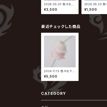
2026.05.20 色々な十
2026.05.20 
字架 / 魚〜ホットドッ
字架 / 魚〜ホッ
¥3,500
¥1,500
グ〜｜ミル〜猩々紅冠
グ〜｜ミル〜猩
鳥〜【初回限定盤】
鳥〜【通常盤 魚
ドッグ〜ver.】
最近チェックした商品
2024.11.13 色々な十字
架 / 1年生や2年生の挨
¥5,500
拶【初回限定盤】
CATEGORY