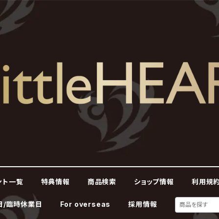
ント一覧
特典情報
商品検索
ショップ情報
利用規約
日/臨時休業日
For overseas
採用情報