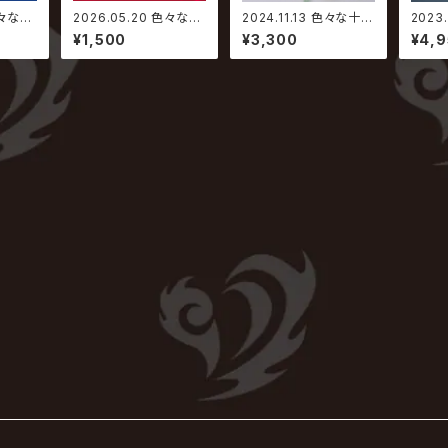
色々な十
2026.05.20 色々な十
2024.11.13 色々な十字
2023
トドッ
字架 / 魚〜ホットドッ
架 / 1年生や2年生の挨
字架 
¥1,500
¥3,300
¥4,
々紅冠
グ〜｜ミル〜猩々紅冠
拶【通常盤】
回限定
〜ホット
鳥〜【通常盤 ミル〜
猩々紅冠鳥〜ver.】