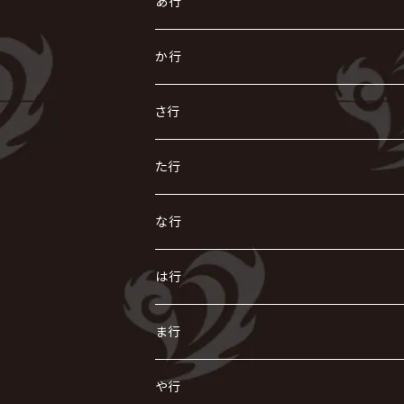
あ行
あ
か行
R指定
い
か
さ行
AIOLIN
IKUO
怪人二十面奏
う
き
さ
た行
i.D.A
exist†trace
Kαin
VIRGE / ヴァージュ
KISAKI
ザアザア
え
く
し
た
な行
AKIHIDE
生熊耕治
kein
Waive
キズ
The THIRTEEN
ACE OF SPADES
Crack6
Zeke Deux
DASEIN
お
け
す
ち
な
は行
ACME / アクメ
Initial'L
GACKT
Versailles
KiD
Psycho le Cému
X JAPAN
グラビティ
Z CLEAR
DAIGO
AURORIZE
[ kei ] / 圭
Z CLEAR
CHAQLA.
NIGHTMARE
こ
せ
つ
に
は
ま行
浅葱 / ASAGI
INORAN
KAKUMAY
Verde/
gives
櫻井敦司
LSN / The LEGENDARY SIX NINE
GRIMOIRE
SEESAW
ダウト
OFIAM
仮病
超ジャシー
NAZARE
GOATBED
ゼラ
NiEL
heidi.
そ
て
ぬ
ひ
ま
や行