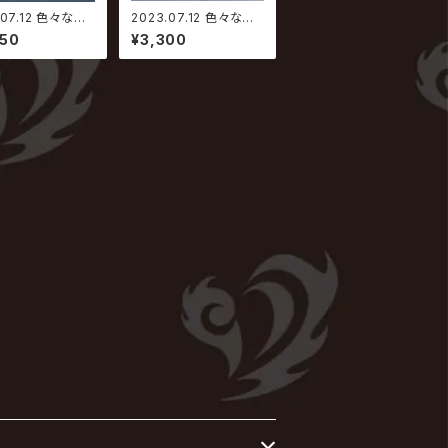
.07.12 色々な十
2023.07.12 色々な十
/ 少し大きい声【初
字架 / 少し大きい声【通
950
¥3,300
盤】
常盤】