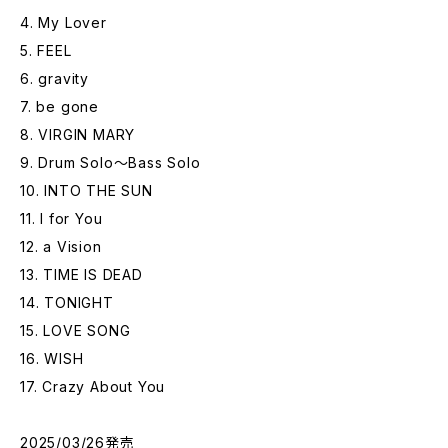
4. My Lover
5. FEEL
6. gravity
7. be gone
8. VIRGIN MARY
9. Drum Solo～Bass Solo
10. INTO THE SUN
11. I for You
12. a Vision
13. TIME IS DEAD
14. TONIGHT
15. LOVE SONG
16. WISH
17. Crazy About You
2025/03/26発売