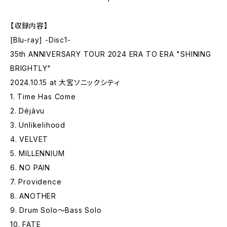
【収録内容】
[Blu-ray] -Disc1-
35th ANNIVERSARY TOUR 2024 ERA TO ERA "SHINING
BRIGHTLY"
2024.10.15 at 大宮ソニックシティ
1. Time Has Come
2. Déjàvu
3. Unlikelihood
4. VELVET
5. MILLENNIUM
6. NO PAIN
7. Providence
8. ANOTHER
9. Drum Solo～Bass Solo
10. FATE