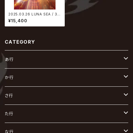
2025.03.26 LUNA SEA / 35t
h ANNIVERSARY TOUR 202
¥15,400
4 ERA TO ERA "SHINING B
RIGHTLY" | "BRAND NEW C
HAOS"
CATEGORY
あ行
あ
か行
R指定
い
か
さ行
AIOLIN
IKUO
怪人二十面奏
う
き
さ
た行
i.D.A
exist†trace
Kαin
VIRGE / ヴァージュ
KISAKI
ザアザア
え
く
し
た
な行