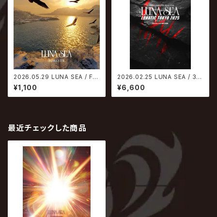
2026.05.29 LUNA SEA / FO
2026.02.25 LUNA SEA / 35t
REVER
h ANNIVERSARY TOUR ERA
¥1,100
¥6,600
TO ERA -THE FINAL EPISO
DE- LUNATIC TOKYO 2025
-黒服限定GIG-【DVD】
最近チェックした商品