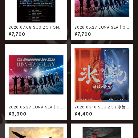
2026.07.08 SUGIZO / ONE
2026.05.27 LUNA SEA｜GL
NESS M【生産限定アナログ盤】
AY / The Millennium Eve 2
¥7,700
¥7,700
025 in Tokyo Dome【通常盤
Blu-ray】
2026.05.27 LUNA SEA｜GL
2026.06.10 SUGIZO / 氷艶 h
AY / The Millennium Eve 2
yoen 2025 -鏡紋の夜叉- オリ
¥6,600
¥4,400
025 in Tokyo Dome【通常盤
ジナル・サウンドトラック
DVD】