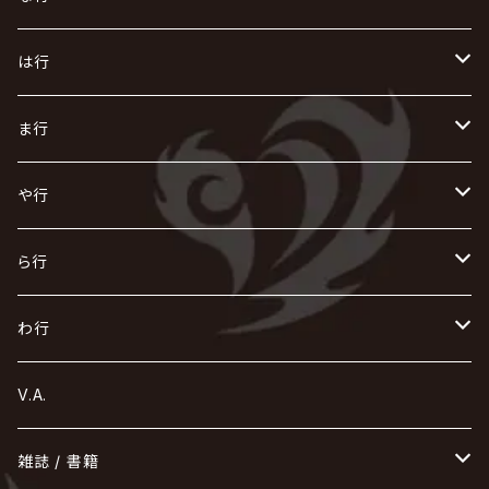
AKIHIDE
生熊耕治
kein
Waive
キズ
The THIRTEEN
ACE OF SPADES
Crack6
Zeke Deux
DASEIN
お
け
す
ち
な
は行
ACME / アクメ
Initial'L
GACKT
Versailles
KiD
Psycho le Cému
X JAPAN
グラビティ
Z CLEAR
DAIGO
AURORIZE
[ kei ] / 圭
Z CLEAR
CHAQLA.
NIGHTMARE
こ
せ
つ
に
は
ま行
浅葱 / ASAGI
INORAN
KAKUMAY
Verde/
gives
櫻井敦司
LSN / The LEGENDARY SIX NINE
GRIMOIRE
SEESAW
ダウト
OFIAM
仮病
超ジャシー
NAZARE
GOATBED
ゼラ
NiEL
heidi.
そ
て
ぬ
ひ
ま
や行
Azavana
イビツ マル
CASCADE
UCHUSENTAI:NOIZ / 宇宙戦隊NOIZ
ギャロ
さくら前線
LM.C
GLAY
J
TAKURO
陰陽座
Kra
Scarlet Valse
ゴールデンボンバー
零[Hz]
NICOLAS
H.U.G
SOPHIA
D
nurié
HERO
THE MICRO HEAD 4N'S
と
ね
ふ
み
や
ら行
Acid Black Cherry
色々な十字架
the GazettE
清春
Sadie
えんそく
gremlins
-真天地開闢集団-ジグザグ
DazzlingBAD
SUGIZO
コドモドラゴン
仙台貨物
BUCK-TICK
ZOMBIE / ぞんび
DIAURA
美炎-BIEN-
MAO / マオ from SID
東京花嫁
NETH PRIERE CAIN
Far East Dizain
未完成アリス
ヤミテラ / 外道反逆者ヤミテラ
の
へ
む
ゆ
ら
わ行
Ashmaze.
168 / 葵-168-
GOTCHAROCKA
KIRITO / キリト
XANVALA
GREN / グレン
Sick²
DADAROMA
sukekiyo
CONTRASTZ
BugLug
DaizyStripper
HIZAKI
マガツノート
Tourbillon
NEVERLAND
Fatüm
ミスイ
NoGoD
BabyKingdom
MUCC / ムック
YUKIYA / 藤田幸也
rice
ほ
め
よ
り
わ
V.A.
甘い暴力
蛾と蝶
己龍
黒夢
ジグソウ
逹瑯
SCAPEGOAT
HAZUKI / 葉月
D'ESPAIRSRAY
vistlip
machine
Dawnman
FANTASTIC◇CIRCUS
mitsu
NOCTURNAL BLOODLUST
THE BEETHOVEN
ユナイト
Rides In ReVellion
POIDOL
メトロノーム
Leetspeak monsters
wyse
も
る
雑誌 / 書籍
天照
KAMIJO