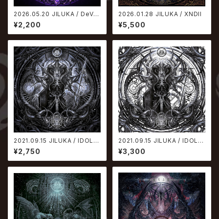
2026.05.20 JILUKA / DeViL
2026.01.28 JILUKA / XNDII
s
¥2,200
¥5,500
2021.09.15 JILUKA / IDOLA
2021.09.15 JILUKA / IDOLA
【通常盤】
【初回限定盤】
¥2,750
¥3,300