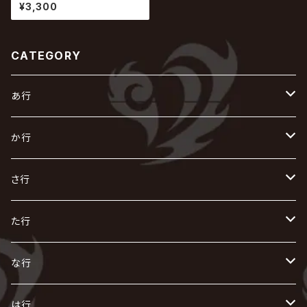
【初回限定盤】
¥3,300
CATEGORY
あ行
あ
か行
R指定
い
か
さ行
AIOLIN
IKUO
怪人二十面奏
う
き
さ
た行
i.D.A
exist†trace
Kαin
VIRGE / ヴァージュ
KISAKI
ザアザア
え
く
し
た
な行
AKIHIDE
生熊耕治
kein
Waive
キズ
The THIRTEEN
ACE OF SPADES
Crack6
Zeke Deux
DASEIN
お
け
す
ち
な
は行