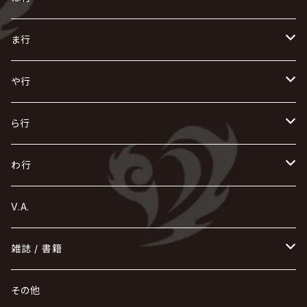
ACME / アクメ
Initial'L
GACKT
Versailles
KiD
Psycho le Cému
X JAPAN
グラビティ
Z CLEAR
DAIGO
AURORIZE
[ kei ] / 圭
Z CLEAR
CHAQLA.
NIGHTMARE
こ
せ
つ
に
は
ま行
浅葱 / ASAGI
INORAN
KAKUMAY
Verde/
gives
櫻井敦司
LSN / The LEGENDARY SIX NINE
GRIMOIRE
SEESAW
ダウト
OFIAM
仮病
超ジャシー
NAZARE
GOATBED
ゼラ
NiEL
heidi.
そ
て
ぬ
ひ
ま
や行
Azavana
イビツ マル
CASCADE
UCHUSENTAI:NOIZ / 宇宙戦隊NOIZ
ギャロ
さくら前線
LM.C
GLAY
J
TAKURO
陰陽座
Kra
Scarlet Valse
ゴールデンボンバー
零[Hz]
NICOLAS
H.U.G
SOPHIA
D
nurié
HERO
THE MICRO HEAD 4N'S
と
ね
ふ
み
や
ら行
Acid Black Cherry
色々な十字架
the GazettE
清春
Sadie
えんそく
gremlins
-真天地開闢集団-ジグザグ
DazzlingBAD
SUGIZO
コドモドラゴン
仙台貨物
BUCK-TICK
ZOMBIE / ぞんび
DIAURA
美炎-BIEN-
MAO / マオ from SID
東京花嫁
NETH PRIERE CAIN
Far East Dizain
未完成アリス
ヤミテラ / 外道反逆者ヤミテラ
の
へ
む
ゆ
ら
わ行
Ashmaze.
168 / 葵-168-
GOTCHAROCKA
KIRITO / キリト
XANVALA
GREN / グレン
Sick²
DADAROMA
sukekiyo
CONTRASTZ
BugLug
DaizyStripper
HIZAKI
マガツノート
Tourbillon
NEVERLAND
Fatüm
ミスイ
NoGoD
BabyKingdom
MUCC / ムック
YUKIYA / 藤田幸也
rice
ほ
め
よ
り
わ
V.A.
甘い暴力
蛾と蝶
己龍
黒夢
ジグソウ
逹瑯
SCAPEGOAT
HAZUKI / 葉月
D'ESPAIRSRAY
vistlip
machine
Dawnman
FANTASTIC◇CIRCUS
mitsu
NOCTURNAL BLOODLUST
THE BEETHOVEN
ユナイト
Rides In ReVellion
POIDOL
メトロノーム
Leetspeak monsters
wyse
も
る
雑誌 / 書籍
天照
KAMIJO
シド
DAVID / SUI / 縁
SPLENDID GOD GIRAFFE
花見桜こうき
Develop One's Faculties
ヒッチコック
Magistina Saga
DOG inthePWO
FEST VAINQUEUR
MIMIZUQ
PENICILLIN
Raphael
HOLLOWGRAM
MERRY / メリー
Ricky
我が為
THE MORTAL
Ruiza
れ
hévn
その他
彩冷える -ayabie-
Kaya