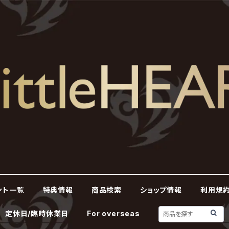
ント一覧
特典情報
商品検索
ショップ情報
利用規約
定休日/臨時休業日
For overseas