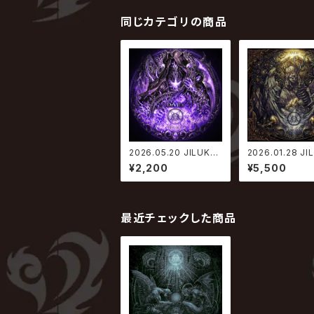
同じカテゴリの商品
2026.05.20 JILUKA
2026.01.28 JI
/ DeViLs
XNDII
¥2,200
¥5,500
最近チェックした商品