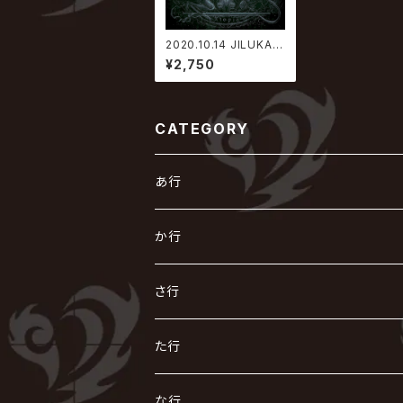
2020.10.14 JILUKA /
Xtopia【通常盤】
¥2,750
CATEGORY
あ行
あ
か行
R指定
い
か
さ行
AIOLIN
IKUO
怪人二十面奏
う
き
さ
た行
i.D.A
exist†trace
Kαin
VIRGE / ヴァージュ
KISAKI
ザアザア
え
く
し
た
な行