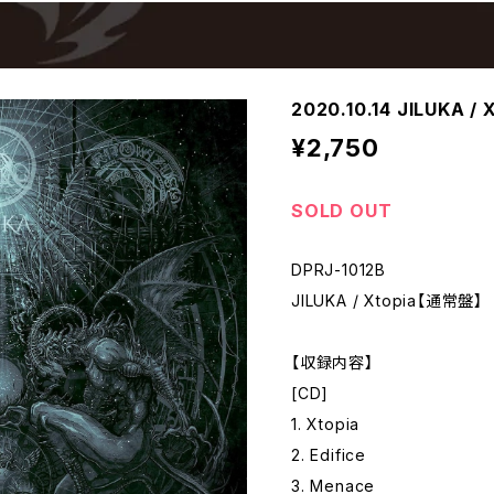
2020.10.14 JILUKA /
¥2,750
SOLD OUT
DPRJ-1012B
JILUKA / Xtopia【通常盤】
【収録内容】
[CD]
1. Xtopia
2. Edifice
3. Menace