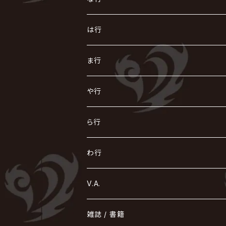
AKIHIDE
生熊耕治
kein
Waive
キズ
The THIRTEEN
ACE OF SPADES
Crack6
Zeke Deux
DASEIN
お
け
す
ち
な
は行
ACME / アクメ
Initial'L
GACKT
Versailles
KiD
Psycho le Cému
X JAPAN
グラビティ
Z CLEAR
DAIGO
AURORIZE
[ kei ] / 圭
Z CLEAR
CHAQLA.
NIGHTMARE
こ
せ
つ
に
は
ま行
浅葱 / ASAGI
INORAN
KAKUMAY
Verde/
gives
櫻井敦司
LSN / The LEGENDARY SIX NINE
GRIMOIRE
SEESAW
ダウト
OFIAM
仮病
超ジャシー
NAZARE
GOATBED
ゼラ
NiEL
heidi.
そ
て
ぬ
ひ
ま
や行
Azavana
イビツ マル
CASCADE
UCHUSENTAI:NOIZ / 宇宙戦隊NOIZ
ギャロ
さくら前線
LM.C
GLAY
J
TAKURO
陰陽座
Kra
Scarlet Valse
ゴールデンボンバー
零[Hz]
NICOLAS
H.U.G
SOPHIA
D
nurié
HERO
THE MICRO HEAD 4N'S
と
ね
ふ
み
や
ら行
Acid Black Cherry
色々な十字架
the GazettE
清春
Sadie
えんそく
gremlins
-真天地開闢集団-ジグザグ
DazzlingBAD
SUGIZO
コドモドラゴン
仙台貨物
BUCK-TICK
ZOMBIE / ぞんび
DIAURA
美炎-BIEN-
MAO / マオ from SID
東京花嫁
NETH PRIERE CAIN
Far East Dizain
未完成アリス
ヤミテラ / 外道反逆者ヤミテラ
の
へ
む
ゆ
ら
わ行
Ashmaze.
168 / 葵-168-
GOTCHAROCKA
KIRITO / キリト
XANVALA
GREN / グレン
Sick²
DADAROMA
sukekiyo
CONTRASTZ
BugLug
DaizyStripper
HIZAKI
マガツノート
Tourbillon
NEVERLAND
Fatüm
ミスイ
NoGoD
BabyKingdom
MUCC / ムック
YUKIYA / 藤田幸也
rice
ほ
め
よ
り
わ
V.A.
甘い暴力
蛾と蝶
己龍
黒夢
ジグソウ
逹瑯
SCAPEGOAT
HAZUKI / 葉月
D'ESPAIRSRAY
vistlip
machine
Dawnman
FANTASTIC◇CIRCUS
mitsu
NOCTURNAL BLOODLUST
THE BEETHOVEN
ユナイト
Rides In ReVellion
POIDOL
メトロノーム
Leetspeak monsters
wyse
も
る
雑誌 / 書籍
天照
KAMIJO